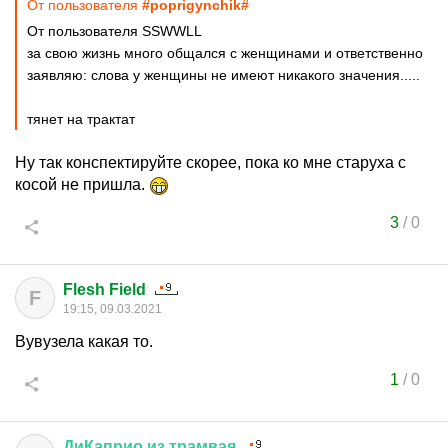
От пользователя
#poprigynchik#
От пользователя SSWWLL
за свою жизнь много общался с женщинами и ответственно
заявляю: слова у женщины не имеют никакого значения.....
тянет на трактат
Ну так конспектируйте скорее, пока ко мне старуха с
косой не пришла.
3
/
0
Flesh Field
F
19:15, 09.03.2021
Вувузела какая то.
1
/
0
ДиКаприо
из
трамвая