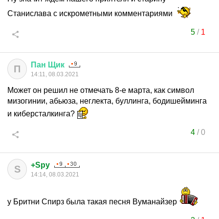
Станислава с искрометными комментариями
5
/
1
Пан
Щик
П
14:11, 08.03.2021
Может он решил не отмечать 8-е марта, как символ
мизогинии, абьюза, неглекта, буллинга, бодишейминга
и киберсталкинга?
4
/
0
+Spy
S
14:14, 08.03.2021
у Бритни Спирз была такая песня Вуманайзер