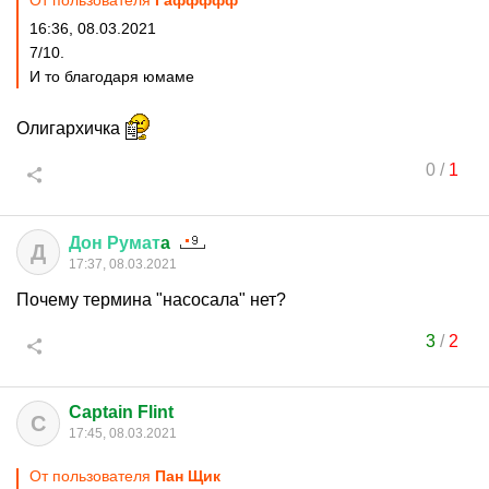
От пользователя
Гаффффф
16:36, 08.03.2021
7/10.
И то благодаря юмаме
Олигархичка
0
/
1
Дон
Румат
a
Д
17:37, 08.03.2021
Почему термина "насосала" нет?
3
/
2
Captain Flint
C
17:45, 08.03.2021
От пользователя
Пан Щик