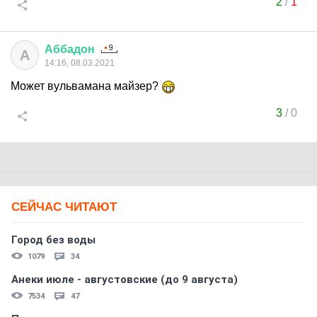
2
/
1
Аббадон
А
14:16, 08.03.2021
Может вульвамана майзер?
3
/
0
СЕЙЧАС ЧИТАЮТ
Город без воды
1079
34
Анеки июле - августовские (до 9 августа)
7534
47