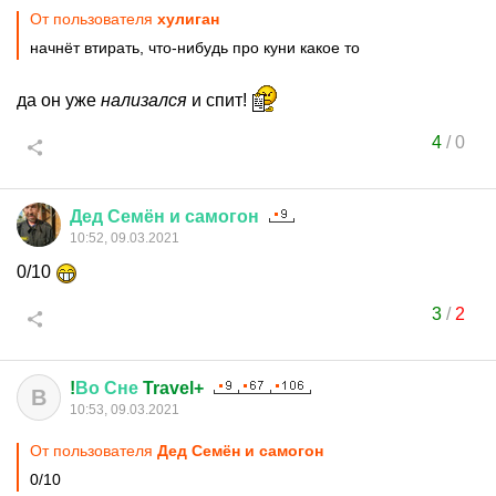
От пользователя
хулиган
начнёт втирать, что-нибудь про куни какое то
да он уже
нализался
и спит!
4
/
0
Дед
Семён
и
самогон
10:52, 09.03.2021
0/10
3
/
2
!
Во
Сне
Travel+
В
10:53, 09.03.2021
От пользователя
Дед Семён и самогон
0/10