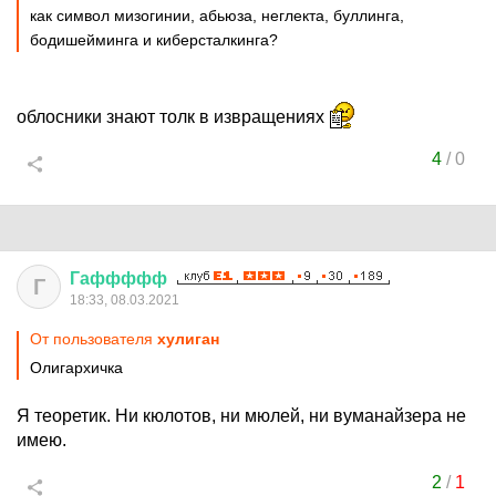
как символ мизогинии, абьюза, неглекта, буллинга,
бодишейминга и киберсталкинга?
облосники знают толк в извращениях
4
/
0
Гаффффф
Г
18:33, 08.03.2021
От пользователя
хулиган
Олигархичка
Я теоретик. Ни кюлотов, ни мюлей, ни вуманайзера не
имею.
2
/
1