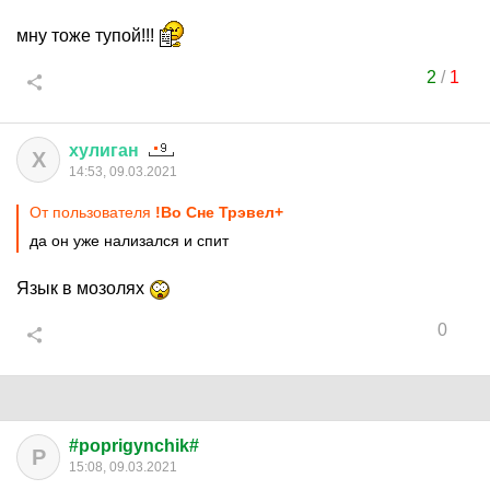
мну тоже тупой!!!
2
/
1
хулиган
Х
14:53, 09.03.2021
От пользователя
!Во Сне Трэвел+
да он уже нализался и спит
Язык в мозолях
0
#poprigynchik#
P
15:08, 09.03.2021