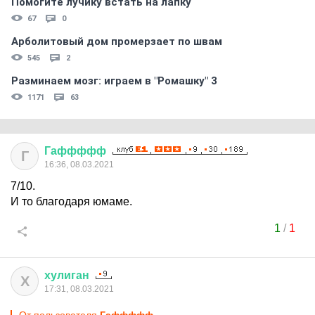
Помогите лучику встать на лапку
67
0
Арболитовый дом промерзает по швам
545
2
Разминаем мозг: играем в "Ромашку" 3
1171
63
Гаффффф
Г
16:36, 08.03.2021
7/10.
И то благодаря юмаме.
1
/
1
хулиган
Х
17:31, 08.03.2021