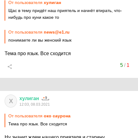
От пользователя
хулиган
Щас в тему придёт наш приятель и начнёт втирать, что-
нибудь про куни какое то
От пользователя
news@e1.ru
понимаете ли вы женский язык
Тема про язык. Все сходится
5
/
1
хулиган
Х
12:03, 08.03.2021
От пользователя
око саурона
Тема про язык. Все сходится
Ну значит ждем нашего приятеля и старину