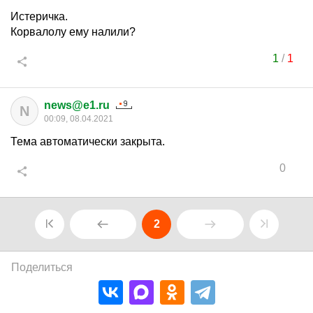
Истеричка.
Корвалолу ему налили?
1
/
1
news@e1.ru
N
00:09, 08.04.2021
Тема автоматически закрыта.
0
2
Поделиться