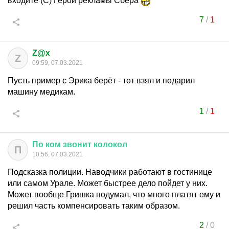
входите (С) Герой рекламы Сбера
7
/
1
Z@x
Z
09:59, 07.03.2021
Пусть пример с Эрика берёт - тот взял и подарил
машину медикам.
1
/
1
По
ком
звонит
колокол
П
10:56, 07.03.2021
Подсказка полиции. Наводчики работают в гостинице
или самом Урале. Может быстрее дело пойдет у них.
Может вообще Гришка подумал, что много платят ему и
решил часть компенсировать таким образом.
2
/
0