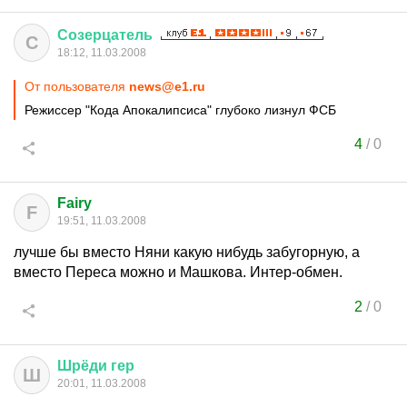
Созерцатель
С
18:12, 11.03.2008
От пользователя
news@e1.ru
Режиссер "Кода Апокалипсиса" глубоко лизнул ФСБ
4
/
0
Fairy
F
19:51, 11.03.2008
лучше бы вместо Няни какую нибудь забугорную, а
вместо Переса можно и Машкова. Интер-обмен.
2
/
0
Шрёди
гер
Ш
20:01, 11.03.2008