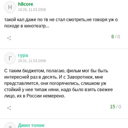
h8core
H
16:26, 11.03.2008
такой кал даже по тв не стал смотреть,не говоря уж о
походе в кинотеатр...
6
/
0
гура
Г
16:31, 11.03.2008
С таким бюджетом, полагаю, фильм мог бы быть
интересней раз в десять. И с Заворотнюк, мне
представляется, они погорячились, слишком уж
стойкий у нее типаж няни, надо было взять свежее
лицо, их в России немерено.
15
/
0
Джин
тоник