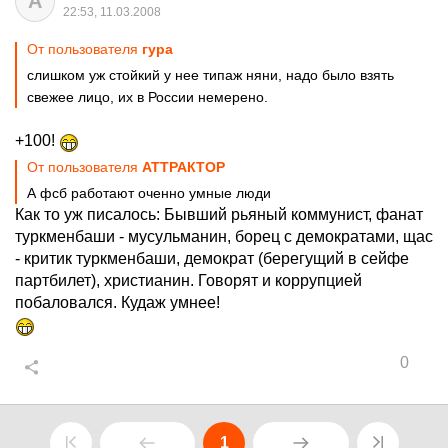
A
22:53, 11.03.2008
От пользователя
гура
слишком уж стойкий у нее типаж няни, надо было взять
свежее лицо, их в России немерено.
+100!
От пользователя
АТТРАКТОР
А фсб работают оченно умные люди
Как то уж писалось: Бывший рьяный коммунист, фанат
туркменбаши - мусульманин, борец с демократами, щас
- критик туркменбаши, демократ (берегущий в сейфе
партбилет), христианин. Говорят и коррупцией
побаловался. Кудаж умнее!
0
1