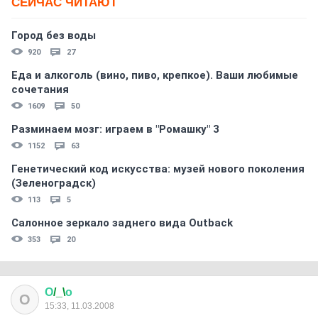
СЕЙЧАС ЧИТАЮТ
Город без воды
920
27
Еда и алкоголь (вино, пиво, крепкое). Ваши любимые
сочетания
1609
50
Разминаем мозг: играем в "Ромашку" 3
1152
63
Генетический код искусства: музей нового поколения
(Зеленоградск)
113
5
Салонное зеркало заднего вида Outback
353
20
О
/_\
о
О
15:33, 11.03.2008