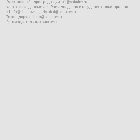
Электронный адрес редакции:
e1@shkulev.ru
Контактные данные для Роскомнадзора и государственных органов:
e1info@shkulev.ru
,
juristekat@shkulev.ru
Техподдержка:
help@shkulev.ru
Рекомендательные системы