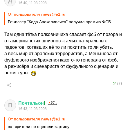
Д
16:40, 11.03.2008
От пользователя
news@e1.ru
Режиссер "Кода Апокалипсиса" получил премию ФСБ
Там одна тётка полковничиха спасает фсб от позора и
от американских шпионов -самых натуральных
падонгов, хотевших её то ли похитить то ли убить,
а весь мир от арапских террористов, а Меньшова от
фуфлового изображения какого-то генерала от фсб,
а режисёра и сценариста от фуфульного сценария и
режиссуры.
2
/
0
Почтальон
!
П
16:43, 11.03.2008
От пользователя
news@e1.ru
вот зрители не оценили картину: