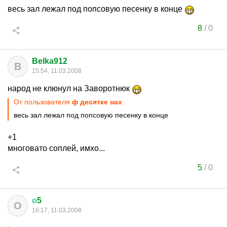
весь зал лежал под попсовую песенку в конце
8
/
0
Belka912
B
15:54, 11.03.2008
народ не клюнул на Заворотнюк
От пользователя
ф десятке нах
весь зал лежал под попсовую песенку в конце
+1
многовато соплей, имхо...
5
/
0
о
5
О
16:17, 11.03.2008