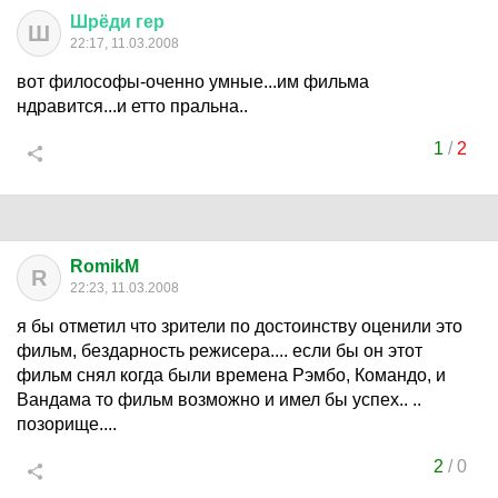
Шрёди
гер
Ш
22:17, 11.03.2008
вот философы-оченно умные...им фильма
ндравится...и етто пральна..
1
/
2
RomikM
R
22:23, 11.03.2008
я бы отметил что зрители по достоинству оценили это
фильм, бездарность режисера.... если бы он этот
фильм снял когда были времена Рэмбо, Командо, и
Вандама то фильм возможно и имел бы успех.. ..
позорище....
2
/
0