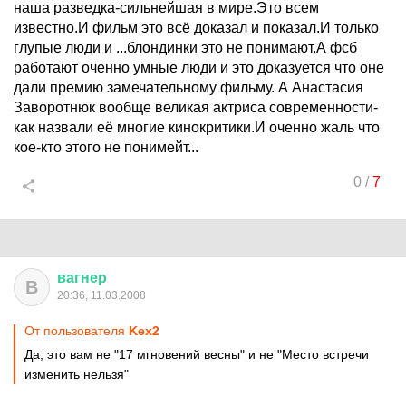
наша разведка-сильнейшая в мире.Это всем
известно.И фильм это всё доказал и показал.И только
глупые люди и ...блондинки это не понимают.А фсб
работают оченно умные люди и это доказуется что оне
дали премию замечательному фильму. А Анастасия
Заворотнюк вообще великая актриса современности-
как назвали её многие кинокритики.И оченно жаль что
кое-кто этого не понимейт...
0
/
7
вагнер
В
20:36, 11.03.2008
От пользователя
Kex2
Да, это вам не "17 мгновений весны" и не "Место встречи
изменить нельзя"