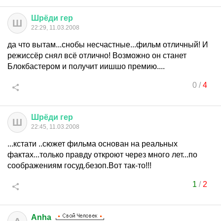
Шрёди
гер
Ш
22:29, 11.03.2008
да что вытам...снобы несчастные...фильм отличный! И
режиссёр снял всё отлично! Возможно он станет
Блокбастером и получит иишшо премию....
0
/
4
Шрёди
гер
Ш
22:45, 11.03.2008
...кстати ..сюжет фильма основан на реальных
фактах...только правду откроют через много лет...по
соображениям госуд.безоп.Вот так-то!!!
1
/
2
Anha