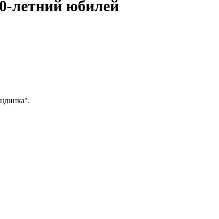
0-летний юбилей
андинка".