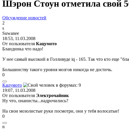
Шэрон Стоун отметила свой 5
Обсуждение новостей
2
s
Suwanee
18:53, 11.03.2008
От пользователя
Кацумото
Бландинка что надо!
У нее самый высокий в Голливуде iq - 165. Так что кто еще "бл
Большинству такого уровня мозгов никогда не достичь.
0
Кацумото
19:07, 11.03.2008
От пользователя
Электрочайник
Ну что, онанисты...надрочились?
На свои мозолистые руки посмотри, они у тебя волосатые!
0
n