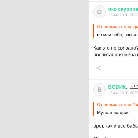
око
саурон
О
13:44, 28.01.202
От пользователя
кр
не мни себе, воспи
Как это не связан
воспитанная жена 
ВОВИК
.
В
13:44, 28.01.202
От пользователя
По
Мутная история.
врет, как и все ба