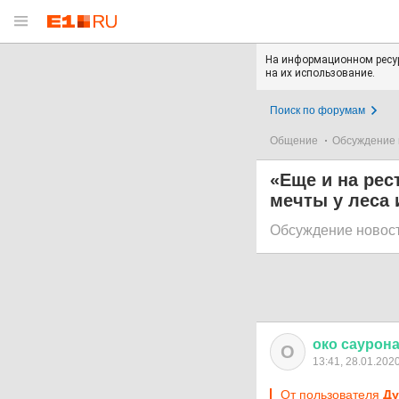
На информационном ресур
на их использование.
Поиск по форумам
Общение
Обсуждение 
«Еще и на рес
мечты у леса 
Обсуждение новос
око
саурон
О
13:41, 28.01.202
От пользователя
Ду