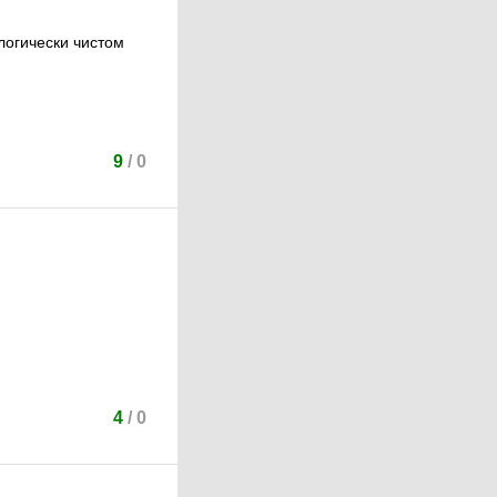
логически чистом
9
/
0
4
/
0