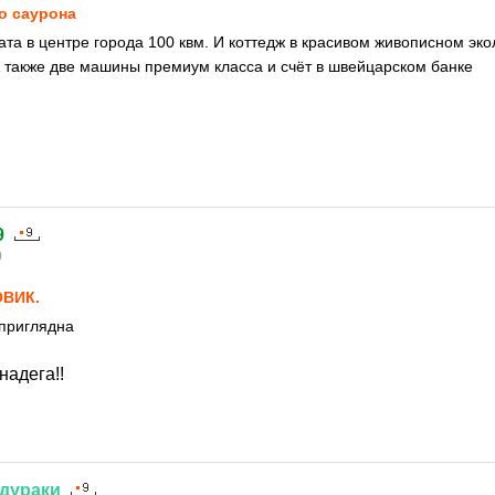
о саурона
ата в центре города 100 квм. И коттедж в красивом живописном эко
А также две машины премиум класса и счёт в швейцарском банке
9
0
ВИК.
приглядна
надега!!
дураки