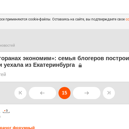
се применяются cookie-файлы. Оставаясь на сайте, вы подтверждаете свое
с
новостей
торанах экономим»: семья блогеров постро
и уехала из Екатеринбурга
тей
15
а
0
рачог форумный