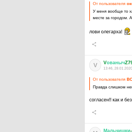
От пользователя
ок
У меня вообще то х
месте за городом. 
лови олегарха!
V
ованыч
Z7
V
13:46, 28.01.202
От пользователя
ВО
Правда слишком не
согласен!! как и без
Мальчишки
-