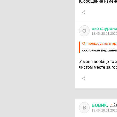
[Сообщение измене
око
саурон
О
13:45, 28.01.202
От пользователя
кр
состояние пермане
У меня вообще то х
чистом месте за г
ВОВИК
.
В
13:46, 28.01.202