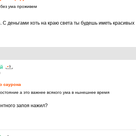
 без ума проживем
 С деньгами хоть на краю света ты будешь иметь красивых
ий
0
о саурона
состояние а это важнее всякого ума в нынешнее время
нтного запоя нажил?