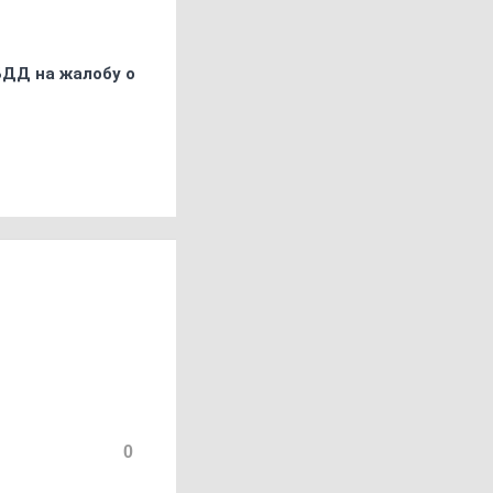
БДД на жалобу о
0