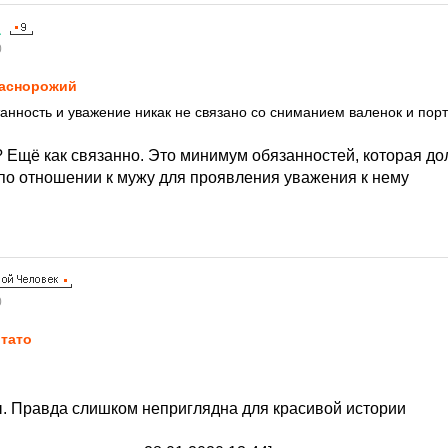
а
0
аснорожий
танность и уважение никак не связано со сниманием валенок и пор
о? Ещё как связанно. Это минимум обязанностей, которая д
по отношении к мужу для проявления уважения к нему
0
тато
бы. Правда слишком неприглядна для красивой истории