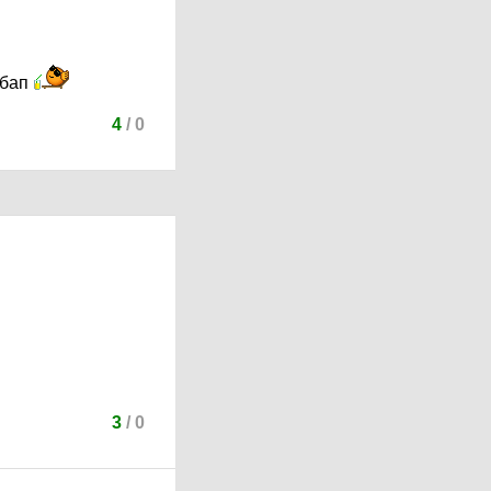
 бап
4
/
0
3
/
0