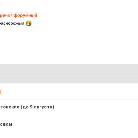
0
рачог форумный
 краснорожым
Т
товские (до 9 августа)
к вам