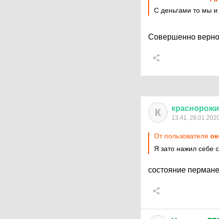
С деньгами то мы и
Совершенно верно.
краснорож
К
13:41, 28.01.202
От пользователя
ок
Я зато нажил себе 
состояние пермане