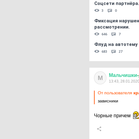
Соцсети партнёра
3
0
Фиксация нарушен
рассмотрении.
646
7
Флуд на автотему
683
27
Мальчишки
-
М
13:43, 28.01.202
От пользователя
кр
зависники
Чорные причем