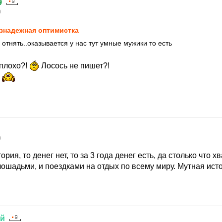
9
0
знадежная оптимистка
 отнять..оказывается у нас тут умные мужики то есть
 плохо?!
Лосось не пишет?!
0
рия, то денег нет, то за 3 года денег есть, да столько что 
лошадьми, и поездками на отдых по всему миру. Мутная ист
ий