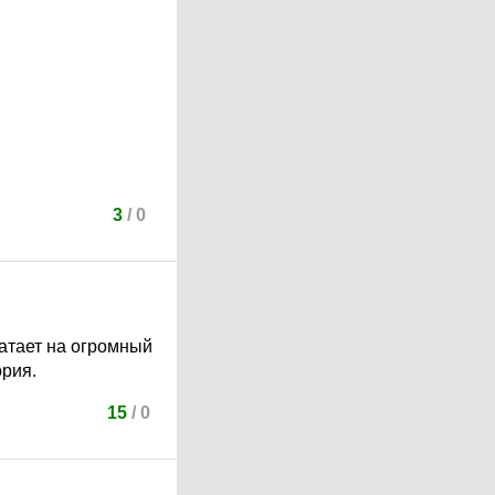
3
/
0
хватает на огромный
ория.
15
/
0