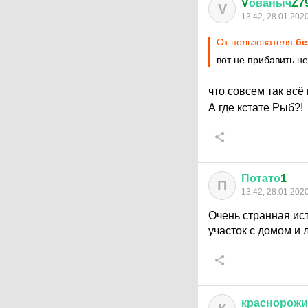
V
ованыч
Z7
V
13:42, 28.01.202
От пользователя
бе
вот не прибавить не
что совсем так всё
А где кстате Рыб?!
Потато
1
П
13:42, 28.01.202
Очень странная исто
участок с домом и 
краснорож