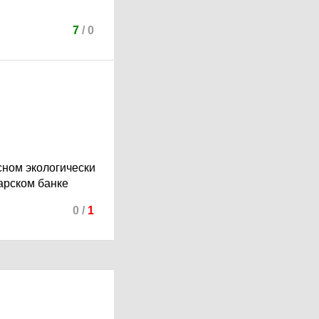
7
/
0
сном экологически
арском банке
0
/
1