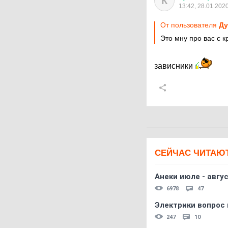
К
13:42, 28.01.202
От пользователя
Ду
Это мну про вас с
зависники
СЕЙЧАС ЧИТАЮ
Анеки июле - авгус
6978
47
Электрики вопрос 
247
10