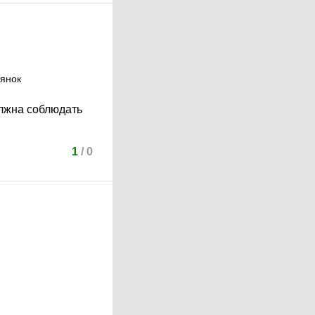
тянок
олжна соблюдать
1
/
0