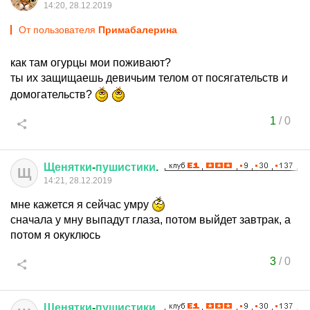
14:20, 28.12.2019
От пользователя
Примaбaлерина
как там огурцы мои поживают?
ты их защищаешь девичьим телом от посягательств и
домогательств?
1
/
0
Щенятки
-
пушистики
.
Щ
14:21, 28.12.2019
мне кажется я сейчас умру
сначала у мну выпадут глаза, потом выйдет завтрак, а
потом я окуклюсь
3
/
0
Щенятки
-
пушистики
.