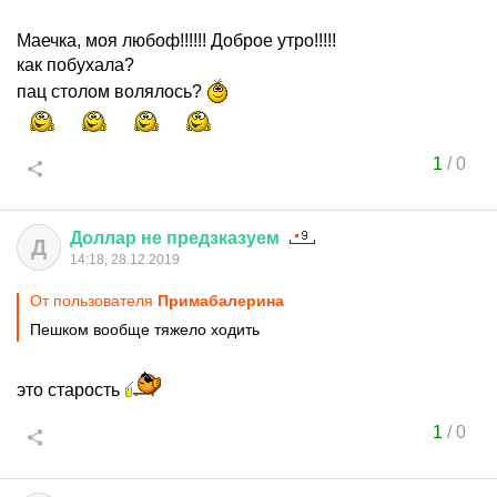
Маечка, моя любоф!!!!!! Доброе утро!!!!!
как побухала?
пац столом волялось?
1
/
0
Доллар
не
предзказуем
Д
14:18, 28.12.2019
От пользователя
Примaбaлерина
Пешком вообще тяжело ходить
это старость
1
/
0