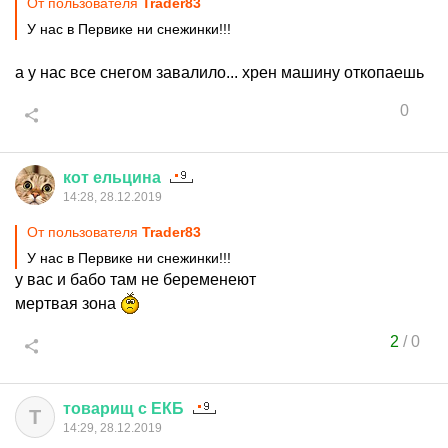
От пользователя
Trader83
У нас в Первике ни снежинки!!!
а у нас все снегом завалило... хрен машину откопаешь
0
кот
ельцина
14:28, 28.12.2019
От пользователя
Trader83
У нас в Первике ни снежинки!!!
у вас и бабо там не беременеют
мертвая зона
2
/
0
товарищ
с
ЕКБ
Т
14:29, 28.12.2019