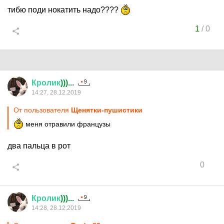
тибю поди нокатить надо????
1
/
0
Кролик
)))...
14:27, 28.12.2019
От пользователя
Щенятки-пушистики
меня отравили французы
два пальца в рот
0
Кролик
)))...
14:28, 28.12.2019