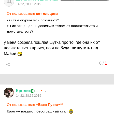
Щ
14:22, 28.12.2019
От пользователя
кот ельцина
как там огурцы мои поживают?
ты их защищаешь девичьим телом от посягательств и
домогательств?
у меня созрела пошлая шутка про то, где она их от
посягательств прячет, но я не буду так шутить над
Майей
0
/
1
Кролик
)))...
14:22, 28.12.2019
От пользователя
~Бася Пурга~**
Крол уж накатил, бесстрашный стал