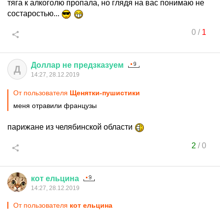
тяга к алкоголю пропала, но глядя на вас понимаю не
состаростью...
0
/
1
Доллар
не
предзказуем
Д
14:27, 28.12.2019
От пользователя
Щенятки-пушистики
меня отравили французы
парижане из челябинской области
2
/
0
кот
ельцина
14:27, 28.12.2019
От пользователя
кот ельцина