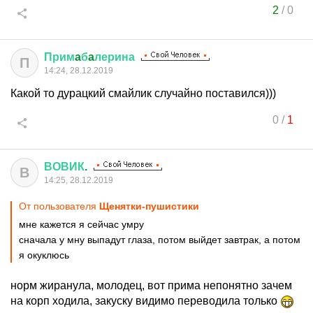
2
/
0
Прим
a
б
a
лерина
П
14:24, 28.12.2019
Какой то дурацкий смайлик случайно поставился)))
0
/
1
ВОВИК
.
В
14:25, 28.12.2019
От пользователя
Щенятки-пушистики
мне кажется я сейчас умру
сначала у мну выпадут глаза, потом выйдет завтрак, а потом
я окуклюсь
норм жиранула, молодец, вот прима непонятно зачем
на корп ходила, закуску видимо переводила только