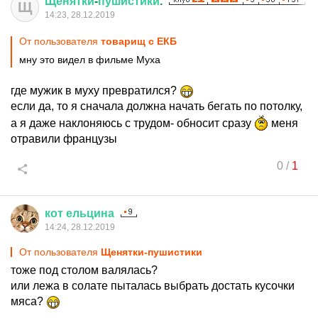
Щенятки
-
пушистики
.
Щ
14:23, 28.12.2019
От пользователя
товарищ с ЕКБ
мну это видел в фильме Муха
где мужик в муху превратился?
если да, то я сначала должна начать бегать по потолку,
а я даже наклоняюсь с трудом- обносит сразу
меня
отравили французы
0
/
1
кот
ельцина
14:24, 28.12.2019
От пользователя
Щенятки-пушистики
тоже под столом валялась?
или лежа в солате пыталась выбрать достать кусочки
мяса?