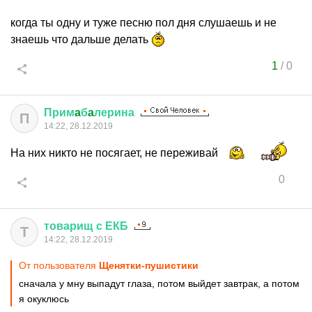
когда ты одну и туже песню пол дня слушаешь и не
знаешь что дальше делать
1
/
0
Прим
a
б
a
лерина
П
14:22, 28.12.2019
На них никто не посягает, не переживай
0
товарищ
с
ЕКБ
Т
14:22, 28.12.2019
От пользователя
Щенятки-пушистики
сначала у мну выпадут глаза, потом выйдет завтрак, а потом
я окуклюсь