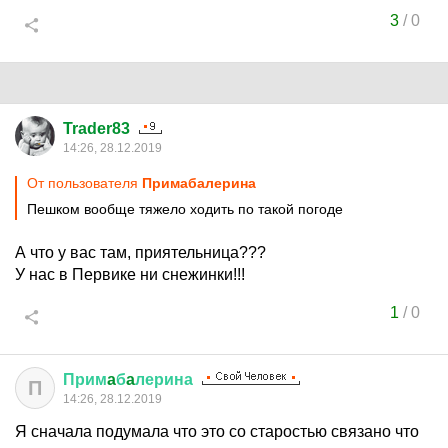
3
/
0
Trader83
14:26, 28.12.2019
От пользователя
Примaбaлерина
Пешком вообще тяжело ходить по такой погоде
А что у вас там, приятельница???
У нас в Первике ни снежинки!!!
1
/
0
Прим
a
б
a
лерина
П
14:26, 28.12.2019
Я сначала подумала что это со старостью связано что