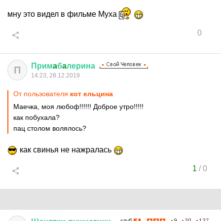
мну это видел в фильме Муха
0
Прим
a
б
a
лерина
П
14:23, 28.12.2019
От пользователя
кот ельцина
Маечка, моя любоф!!!!!! Доброе утро!!!!!
как побухала?
пац столом волялось?
как свинья не нажралась
1
/
0