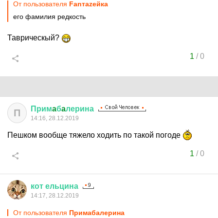
От пользователя
Fanтаzeйкa
его фамилия редкость
Таврическый?
1
/
0
Прим
a
б
a
лерина
П
14:16, 28.12.2019
Пешком вообще тяжело ходить по такой погоде
1
/
0
кот
ельцина
14:17, 28.12.2019
От пользователя
Примaбaлерина