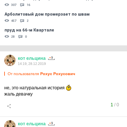
307
16
Арболитовый дом промерзает по швам
457
2
пруд на 66-м Квартале
28
0
кот
ельцина
14:19, 28.12.2019
От пользователя
Рохус Рохусович
не, это натуральная история
жаль девачку
1
/
0
кот
ельцина