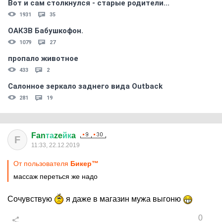
Вот и сам столкнулся - старые родители...
1931
35
ОАКЗВ Бабушкофон.
1079
27
пропало животное
433
2
Салонное зеркало заднего вида Outback
281
19
Fan
та
ze
йк
a
F
11:33, 22.12.2019
От пользователя
Бикер™
массаж переться же надо
Сочувствую
я даже в магазин мужа выгоню
0