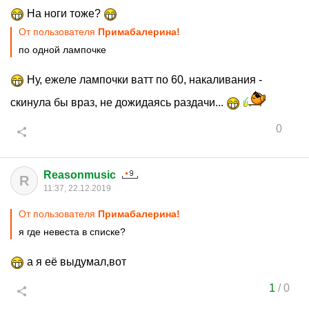
На ноги тоже?
От пользователя
Примабалерина!
по одной лампочке
Ну, ежеле лампочки ватт по 60, накаливания -
скинула бы враз, не дожидаясь раздачи...
0
Reasonmusic
R
11:37, 22.12.2019
От пользователя
Примабалерина!
я где невеста в списке?
а я её выдумал,вот
1
/
0