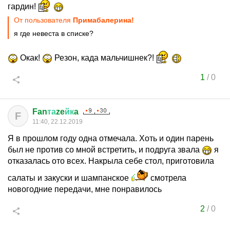
гардин!
От пользователя
Примабалерина!
я где невеста в списке?
Окак!
Резон, када мальчишнек?!
1
/
0
Fan
та
ze
йк
a
F
11:40, 22.12.2019
Я в прошлом году одна отмечала. Хоть и один парень
был не против со мной встретить, и подруга звала
я
отказалась ото всех. Накрыла себе стол, приготовила
салаты и закуски и шампанское
смотрела
новогодние передачи, мне понравилось
2
/
0