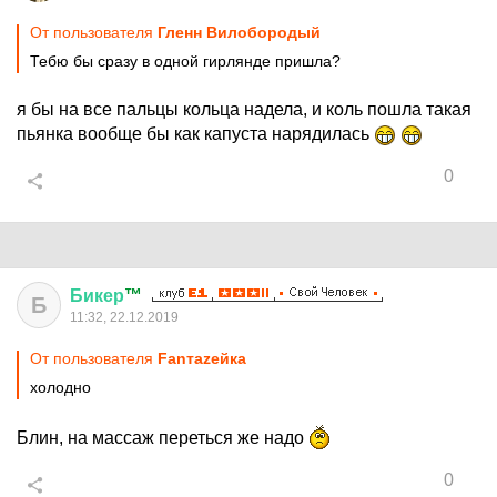
От пользователя
Гленн Вилобородый
Тебю бы сразу в одной гирлянде пришла?
я бы на все пальцы кольца надела, и коль пошла такая
пьянка вообще бы как капуста нарядилась
0
Бикер
™
Б
11:32, 22.12.2019
От пользователя
Fanтаzeйкa
холодно
Блин, на массаж переться же надо
0