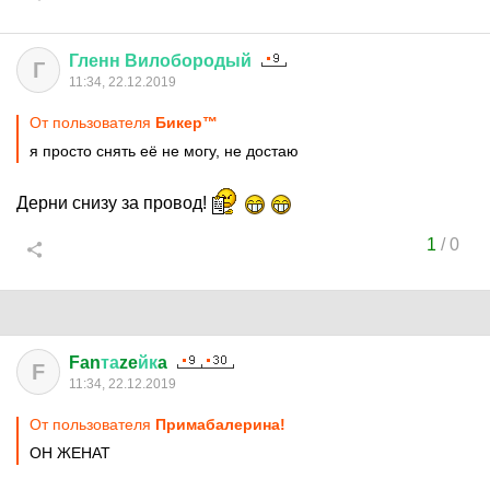
Гленн
Вилобородый
Г
11:34, 22.12.2019
От пользователя
Бикер™
я просто снять её не могу, не достаю
Дерни снизу за провод!
1
/
0
Fan
та
ze
йк
a
F
11:34, 22.12.2019
От пользователя
Примабалерина!
ОН ЖЕНАТ