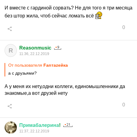
И вместе с гардиной сорвать? Не для того я три месяца
без штор жила, чтоб сейчас ломать всё
0
Reasonmusic
R
11:36, 22.12.2019
От пользователя
Fanтаzeйкa
а с друзьями?
А у меня их нету,одни коллеги, единомышленники да
знакомые,а вот друзей нету
0
Примабалерина
!
11:37, 22.12.2019