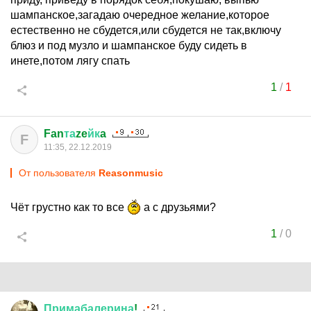
шампанское,загадаю очередное желание,которое
естественно не сбудется,или сбудется не так,включу
блюз и под музло и шампанское буду сидеть в
инете,потом лягу спать
1
/
1
Fan
та
ze
йк
a
F
11:35, 22.12.2019
От пользователя
Reasonmusic
Чёт грустно как то все
а с друзьями?
1
/
0
Примабалерина
!