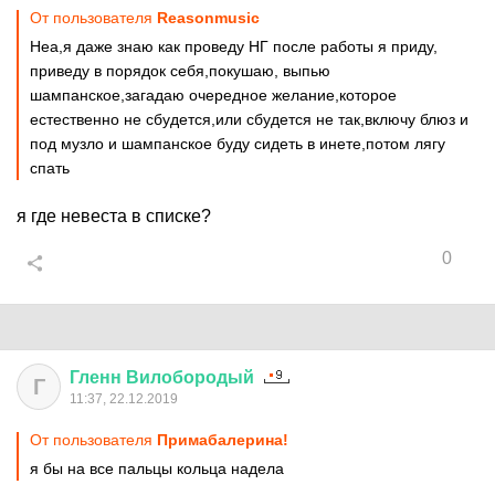
От пользователя
Reasonmusic
Неа,я даже знаю как проведу НГ после работы я приду,
приведу в порядок себя,покушаю, выпью
шампанское,загадаю очередное желание,которое
естественно не сбудется,или сбудется не так,включу блюз и
под музло и шампанское буду сидеть в инете,потом лягу
спать
я где невеста в списке?
0
Гленн
Вилобородый
Г
11:37, 22.12.2019
От пользователя
Примабалерина!
я бы на все пальцы кольца надела