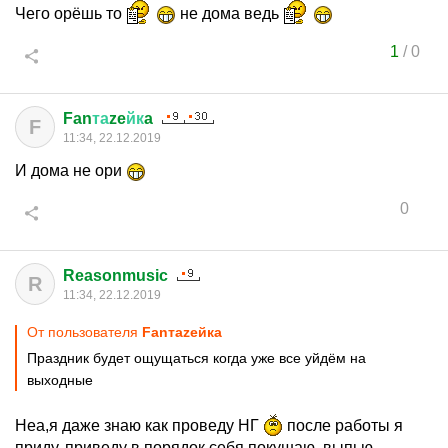
Чего орёшь то
не дома ведь
1
/
0
Fan
та
ze
йк
a
F
11:34, 22.12.2019
И дома не ори
0
Reasonmusic
R
11:34, 22.12.2019
От пользователя
Fanтаzeйкa
Праздник будет ощущаться когда уже все уйдём на
выходные
Неа,я даже знаю как проведу НГ
после работы я
приду, приведу в порядок себя,покушаю, выпью