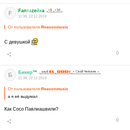
Fan
та
ze
йк
a
F
11:38, 22.12.2019
От пользователя
Reasonmusic
С девушкой
0
Бикер
™
Б
11:39, 22.12.2019
От пользователя
Reasonmusic
а я её выдумал
Как Сосо Павлиашвили?
0