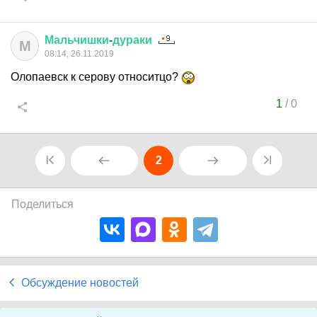
Мальчишки
-
дураки
М
08:14, 26.11.2019
Олопаевск к серову относитцо?
1
/
0
2
Поделиться
Обсуждение новостей