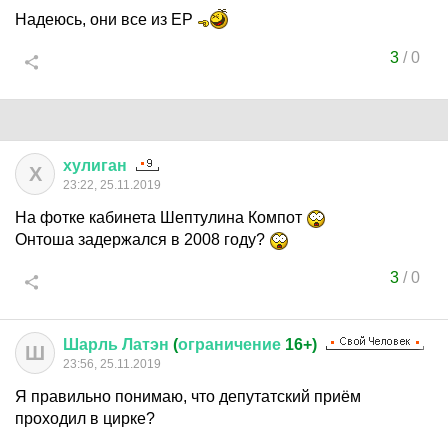
Надеюсь, они все из ЕР
3
/
0
хулиган
Х
23:22, 25.11.2019
На фотке кабинета Шептулина Компот
Онтоша задержался в 2008 году?
3
/
0
Шарль
Латэн
(
ограничение
16+)
Ш
23:56, 25.11.2019
Я правильно понимаю, что депутатский приём
проходил в цирке?