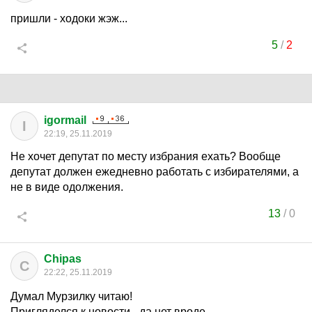
пришли - ходоки жэж...
5
/
2
igormail
I
22:19, 25.11.2019
Не хочет депутат по месту избрания ехать? Вообще
депутат должен ежедневно работать с избирателями, а
не в виде одолжения.
13
/
0
Chipas
C
22:22, 25.11.2019
Думал Мурзилку читаю!
Пригляделся к новости - да нет вроде -