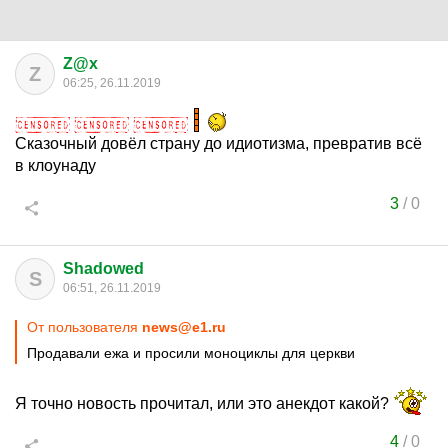
Z@x
Z
06:25, 26.11.2019
Сказочный довёл страну до идиотизма, превратив всё
в клоунаду
3
/
0
Shadowed
S
06:51, 26.11.2019
От пользователя
news@e1.ru
Продавали ежа и просили моноциклы для церкви
Я точно новость прочитал, или это анекдот какой?
4
/
0