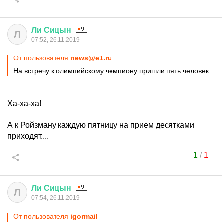
Ли
Сицын
Л
07:52, 26.11.2019
От пользователя
news@e1.ru
На встречу к олимпийскому чемпиону пришли пять человек
Ха-ха-ха!
А к Ройзману каждую пятницу на прием десятками
приходят....
1
/
1
Ли
Сицын
Л
07:54, 26.11.2019
От пользователя
igormail