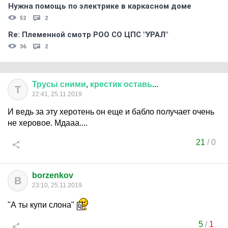
Нужна помощь по электрике в каркасном доме
52
2
Re: Племеннoй смoтр РOO CO ЦПС "УРАЛ"
36
2
Трусы
сними
,
крестик
оставь
...
Т
22:41, 25.11.2019
И ведь за эту херотень он еще и бабло получает очень
не херовое. Мдааа....
21
/
0
borzenkov
B
23:10, 25.11.2019
"А ты купи слона"
5
/
1