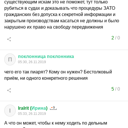
существующим искам это не поможет, тут только
рубиться в судах и доказывать что процедуры ЗАТО
гражданских без допуска к секретной информации и
закрытым производствам касаться не должны и было
нарушено их право на свободу передвижения
2
/
0
поклонница
поклонника
П
05:30, 26.11.2019
чего его так пиарят? Кому он нужен? Бестолковый
приём, ни одного конкретного решения
5
/
0
IraIrit (
Ирина
)
I
05:33, 26.11.2019
А что он может, чтобы к нему ходить по дельным