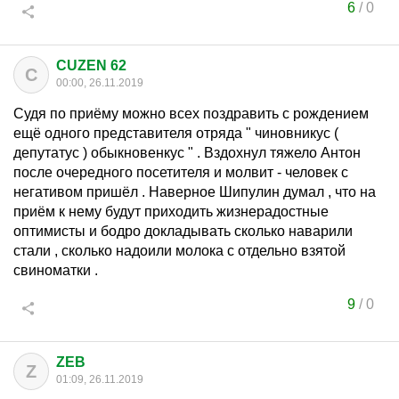
6
/
0
CUZEN 62
C
00:00, 26.11.2019
Судя по приёму можно всех поздравить с рождением
ещё одного представителя отряда " чиновникус (
депутатус ) обыкновенкус " . Вздохнул тяжело Антон
после очередного посетителя и молвит - человек с
негативом пришёл . Наверное Шипулин думал , что на
приём к нему будут приходить жизнерадостные
оптимисты и бодро докладывать сколько наварили
стали , сколько надоили молока с отдельно взятой
свиноматки .
9
/
0
ZEB
Z
01:09, 26.11.2019