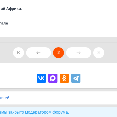
ай Африки.
тале
2
остей
емы закрыто модератором форума.