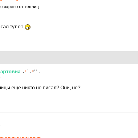
о зарево от теплиц.
сал тут е1
бэртовна
9
ицы еще никто не писал? Они, не?
9
сурманин уралмаш