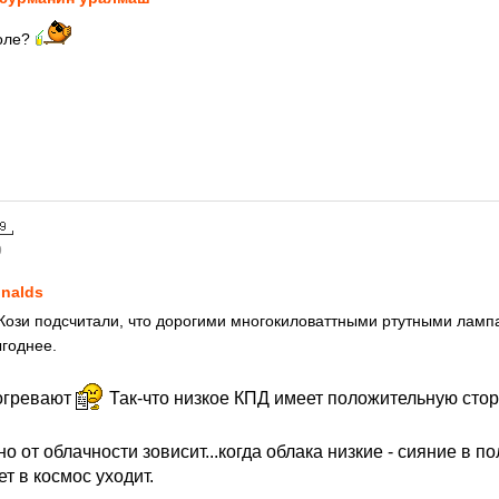
оле?
9
nalds
 Кози подсчитали, что дорогими многокиловаттными ртутными лам
ыгоднее.
огревают
Так-что низкое КПД имеет положительную сто
 от облачности зовисит...когда облака низкие - сияние в по
ет в космос уходит.