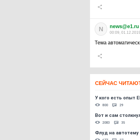
news@e1.ru
N
00:09, 01.12.201
Тема автоматическ
СЕЙЧАС ЧИТАЮ
У кого есть опыт E
800
29
Вот и сам столкнул
2083
35
Флуд на автотему