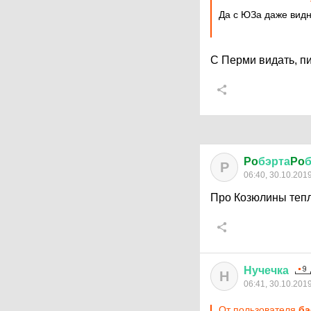
Да с ЮЗа даже видн
С Перми видать, пи
Po
бэрта
Po
P
06:40, 30.10.201
Про Козюлины тепл
Нучечка
Н
06:41, 30.10.201
От пользователя
ба