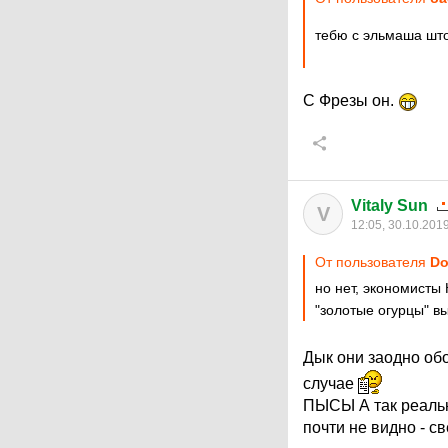
тебю с эльмаша шт
С Фрезы он.
Vitaly Sun
V
12:05, 30.10.201
От пользователя
Do
но нет, экономисты
"золотые огурцы" в
Дык они заодно об
случае
ПЫСЫ А так реально
почти не видно - св