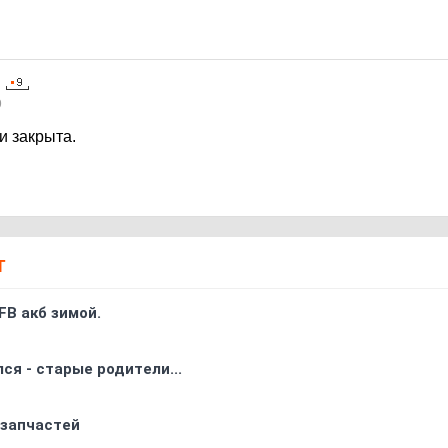
9
и закрыта.
Т
FB акб зимой.
ся - старые родители...
 запчастей