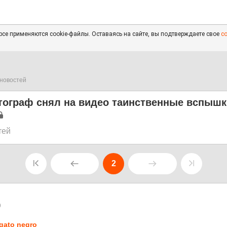
се применяются cookie-файлы. Оставаясь на сайте, вы подтверждаете свое
с
новостей
тограф снял на видео таинственные вспышк
тей
2
9
 gato negro