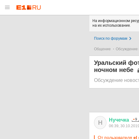
На информационном ресур
на их использование.
Поиск по форумам
Общение
Обсуждение 
Уральский фо
ночном небе
Обсуждение новос
Нучечка
Н
06:39, 30.10.201
От пользователя
el