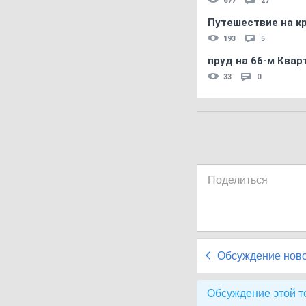
677
27
Путешествие на кр
193
5
пруд на 66-м Квар
33
0
Поделиться
Обсуждение нов
Обсуждение этой т