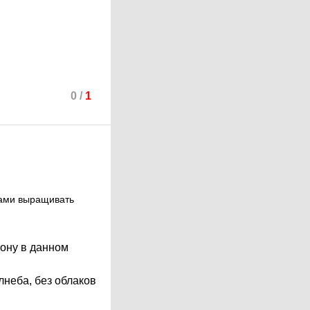
0
/
1
пами выращивать
рону в данном
лнеба, без облаков