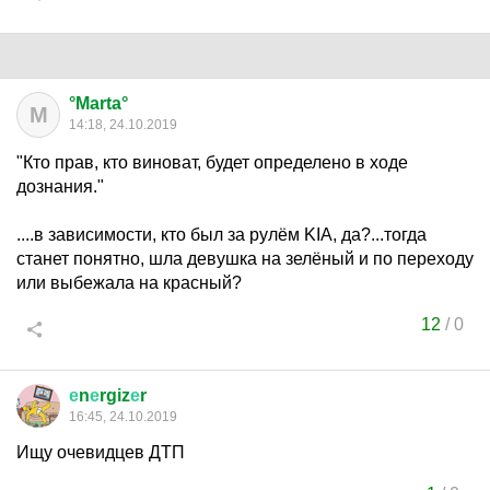
°Marta°
M
14:18, 24.10.2019
"Кто прав, кто виноват, будет определено в ходе
дознания."
....в зависимости, кто был за рулём KIA, да?...тогда
станет понятно, шла девушка на зелёный и по переходу
или выбежала на красный?
12
/
0
е
n
е
rgiz
е
r
16:45, 24.10.2019
Ищу очевидцев ДТП