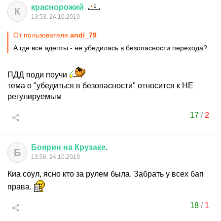
краснорожий
К
13:53, 24.10.2019
От пользователя
andi_79
А где все адепты - не убедилась в безопасности перехода?
ПДД поди поучи
тема о "убедиться в безопасности" относится к НЕ
регулируемым
17
/
2
Боярин
на
Крузаке
.
Б
13:56, 24.10.2019
Киа соул, ясно кто за рулем была. Забрать у всех бап
права.
18
/
1