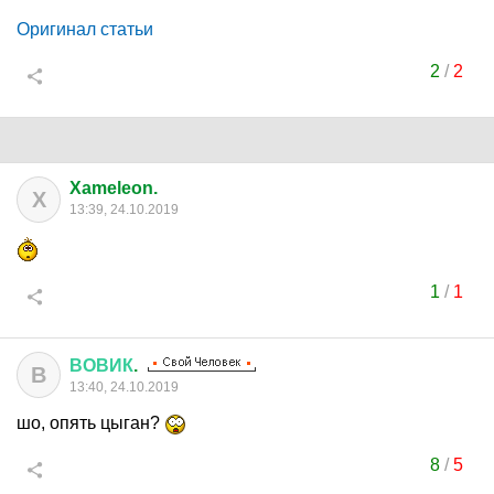
Оригинал статьи
2
/
2
Xameleon.
X
13:39, 24.10.2019
1
/
1
ВОВИК
.
В
13:40, 24.10.2019
шо, опять цыган?
8
/
5