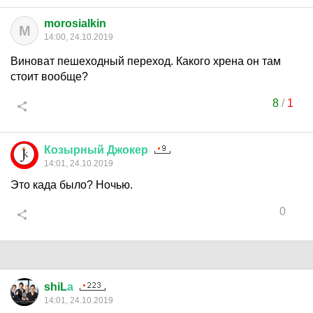
morosialkin
M
14:00, 24.10.2019
Виноват пешеходный переход. Какого хрена он там
стоит вообще?
8
/
1
Козырный
Джокер
14:01, 24.10.2019
Это када было? Ночью.
0
shiL
а
14:01, 24.10.2019