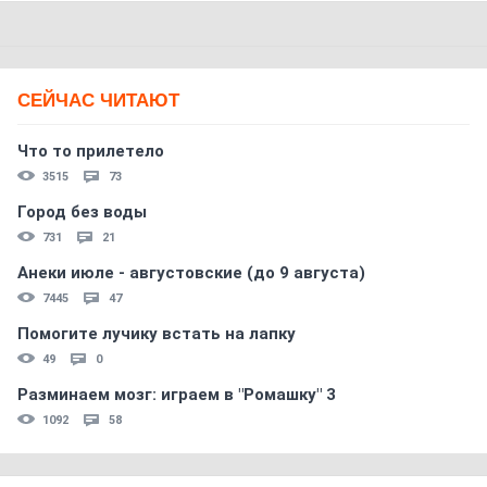
СЕЙЧАС ЧИТАЮТ
Что то прилетело
3515
73
Город без воды
731
21
Анеки июле - августовские (до 9 августа)
7445
47
Помогите лучику встать на лапку
49
0
Разминаем мозг: играем в "Ромашку" 3
1092
58