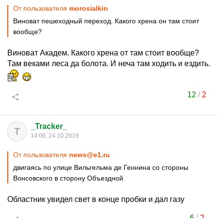
От пользователя
morosialkin
Виноват пешеходный переход. Какого хрена он там стоит
вообще?
Виноват Академ. Какого хрена от там стоит вообще?
Там веками леса да болота. И неча там ходить и ездить.
12
/
2
_Tracker_
T
14:06, 24.10.2019
От пользователя
news@e1.ru
двигаясь по улице Вильгельма де Геннина со стороны
Вонсовского в сторону Объездной
Областник увидел свет в конце пробки и дал газу
6
/
2