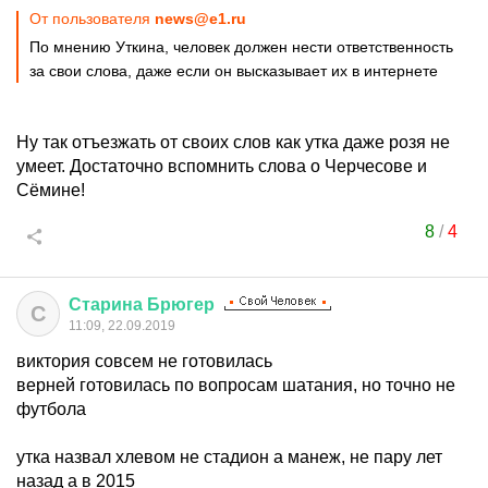
От пользователя
news@e1.ru
По мнению Уткина, человек должен нести ответственность
за свои слова, даже если он высказывает их в интернете
Ну так отъезжать от своих слов как утка даже розя не
умеет. Достаточно вспомнить слова о Черчесове и
Сёмине!
8
/
4
Старина
Брюгер
С
11:09, 22.09.2019
виктория совсем не готовилась
верней готовилась по вопросам шатания, но точно не
футбола
утка назвал хлевом не стадион а манеж, не пару лет
назад а в 2015