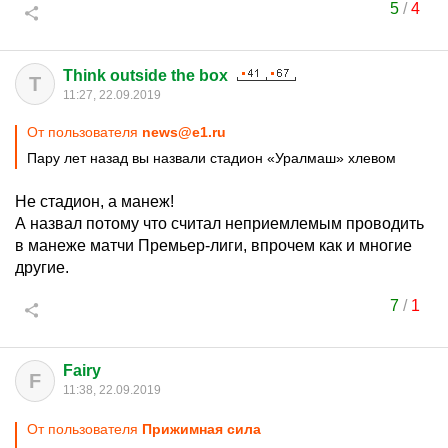
5
/
4
Think outside the box
T
11:27, 22.09.2019
От пользователя
news@e1.ru
Пару лет назад вы назвали стадион «Уралмаш» хлевом
Не стадион, а манеж!
А назвал потому что считал неприемлемым проводить
в манеже матчи Премьер-лиги, впрочем как и многие
другие.
7
/
1
Fairy
F
11:38, 22.09.2019
От пользователя
Прижимная сила