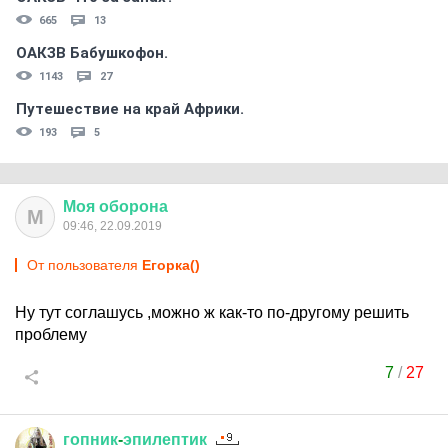
665
13
ОАКЗВ Бабушкофон.
1143
27
Путешествие на край Африки.
193
5
Моя
оборона
М
09:46, 22.09.2019
От пользователя
Егорка()
Ну тут соглашусь ,можно ж как-то по-другому решить
проблему
7
/
27
гопник
-
эпилептик