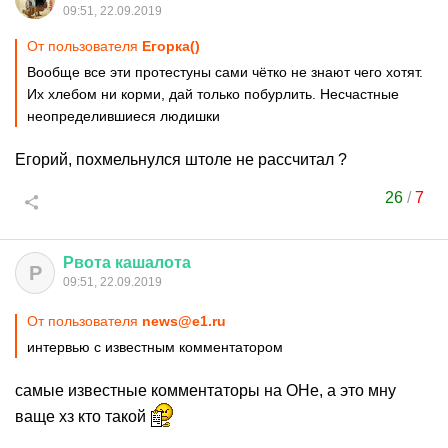
09:51, 22.09.2019
От пользователя
Егорка()
Вообще все эти протестуны сами чётко не знают чего хотят.
Их хлебом ни корми, дай только побурлить. Несчастные
неопределившиеся людишки
Егорий, похмельнулся штоле не рассчитал ?
26
/
7
Рвота
кашалота
Р
09:51, 22.09.2019
От пользователя
news@e1.ru
интервью с известным комментатором
самые известные комментаторы на ОНе, а это мну
ваще хз кто такой