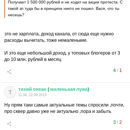
Получает 1 500 000 рублей и не ходит на акции протеста. С
такой зп туда бы в принципе никто не пошел. Вася, что ты
несешь?
это не зарплата, доход канала, от сюда еще нужно
расходы вычитать, тоже немаленькие.
И это еще небольшой доход, у топовых блогеров от 3
до 10 млн. рублей в месяц
4
/
1
тихий
океан
(
маленькая
лужа
)
Т
11:46, 22.09.2019
Ну прям таки самые актуальные темы спросили ,почти,
про сквер давно уже не актуально ,пора и забыть
3
/
2