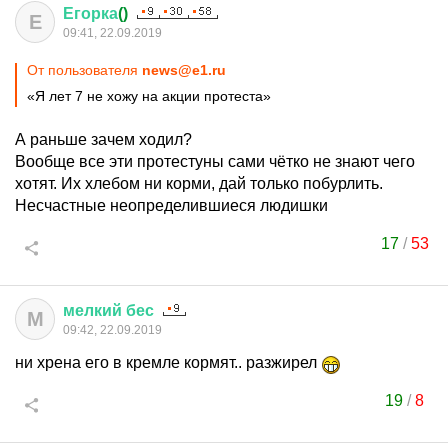
Егорка
()
Е
09:41, 22.09.2019
От пользователя
news@e1.ru
«Я лет 7 не хожу на акции протеста»
А раньше зачем ходил?
Вообще все эти протестуны сами чётко не знают чего
хотят. Их хлебом ни корми, дай только побурлить.
Несчастные неопределившиеся людишки
17
/
53
мелкий
бес
М
09:42, 22.09.2019
ни хрена его в кремле кормят.. разжирел
19
/
8