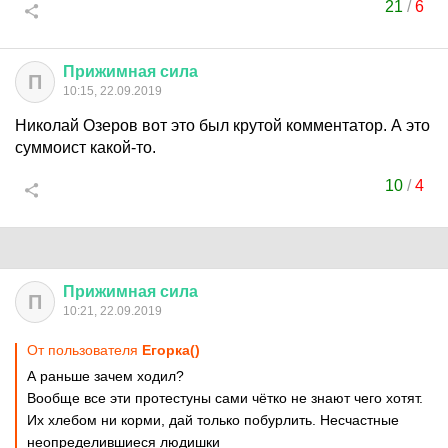
21
/
6
Прижимная
сила
П
10:15, 22.09.2019
Николай Озеров вот это был крутой комментатор. А это
суммоист какой-то.
10
/
4
Прижимная
сила
П
10:21, 22.09.2019
От пользователя
Егорка()
А раньше зачем ходил?
Вообще все эти протестуны сами чётко не знают чего хотят.
Их хлебом ни корми, дай только побурлить. Несчастные
неопределившиеся людишки