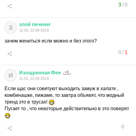
3
/
0
злой
печенег
З
11:33, 22.08.2019
зачем жениться если можно и без этого?
0
/
1
Изощренная
Фея
И
11:52, 22.08.2019
Если щас они советуют выходить замуж в халате ,
комбинашке, пижаме, то завтра объявят, что модный
тренд это в трусах!
Пугает то , что некоторые действительно в это поверят
0