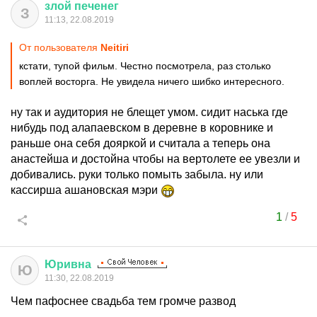
злой
печенег
З
11:13, 22.08.2019
От пользователя
Neitiri
кстати, тупой фильм. Честно посмотрела, раз столько
воплей восторга. Не увидела ничего шибко интересного.
ну так и аудитория не блещет умом. сидит наська где
нибудь под алапаевском в деревне в коровнике и
раньше она себя дояркой и считала а теперь она
анастейша и достойна чтобы на вертолете ее увезли и
добивались. руки только помыть забыла. ну или
кассирша ашановская мэри
1
/
5
Юривна
Ю
11:30, 22.08.2019
Чем пафоснее свадьба тем громче развод