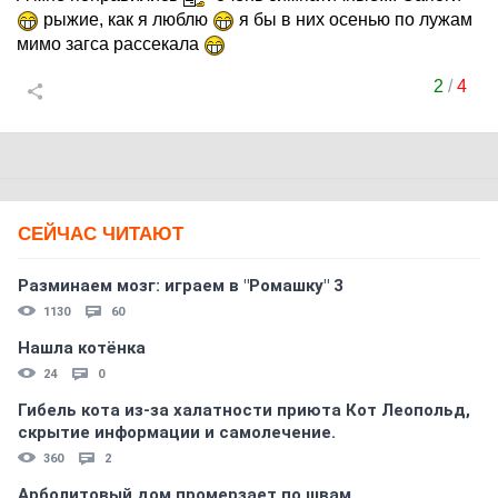
рыжие, как я люблю
я бы в них осенью по лужам
мимо загса рассекала
2
/
4
СЕЙЧАС ЧИТАЮТ
Разминаем мозг: играем в "Ромашку" 3
1130
60
Нашла котёнка
24
0
Гибель кота из-за халатности приюта Кот Леопольд,
скрытиe информации и самолечение.
360
2
Арболитовый дом промерзает по швам