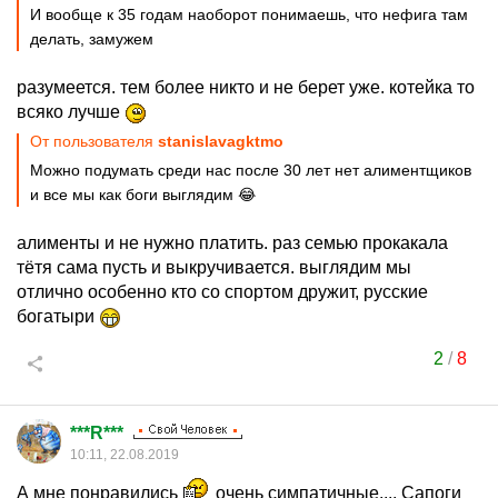
И вообще к 35 годам наоборот понимаешь, что нефига там
делать, замужем
разумеется. тем более никто и не берет уже. котейка то
всяко лучше
От пользователя
stanislavagktmo
Можно подумать среди нас после 30 лет нет алиментщиков
и все мы как боги выглядим 😂
алименты и не нужно платить. раз семью прокакала
тётя сама пусть и выкручивается. выглядим мы
отлично особенно кто со спортом дружит, русские
богатыри
2
/
8
***R***
10:11, 22.08.2019
А мне понравились
очень симпатичные.... Сапоги