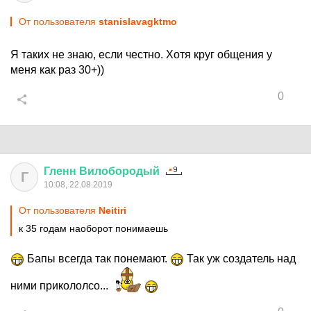
От пользователя
stanislavagktmo
Я таких не знаю, если честно. Хотя круг общения у
меня как раз 30+))
0
Гленн
Вилобородый
Г
10:08, 22.08.2019
От пользователя
Neitiri
к 35 годам наоборот понимаешь
Бапы всегда так понемают.
Так уж создатель над
ними прикололсо...