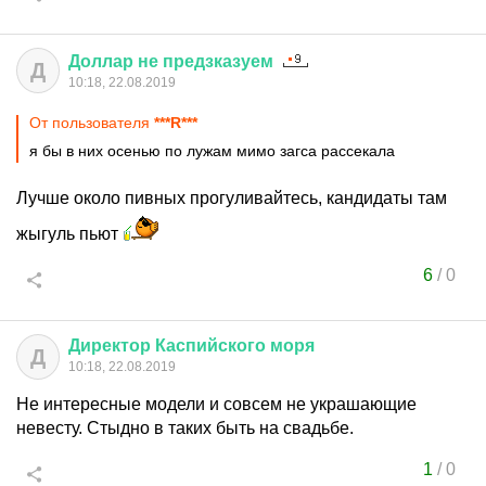
Доллар
не
предзказуем
Д
10:18, 22.08.2019
От пользователя
***R***
я бы в них осенью по лужам мимо загса рассекала
Лучше около пивных прогуливайтесь, кандидаты там
жыгуль пьют
6
/
0
Директор
Каспийского
моря
Д
10:18, 22.08.2019
Не интересные модели и совсем не украшающие
невесту. Стыдно в таких быть на свадьбе.
1
/
0