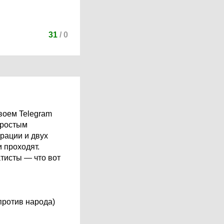
31
/
0
своем Telegram
простым
рации и двух
 проходят.
атисты — что вот
против народа)