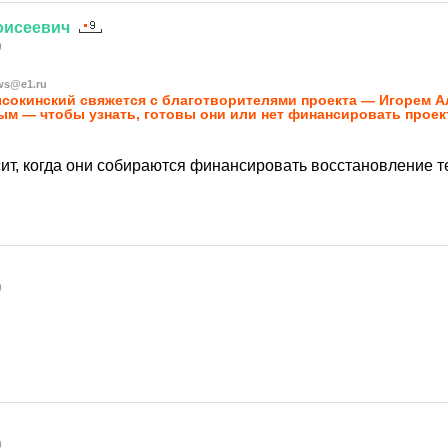
оисеевич
9
ws@e1.ru
ысокинский свяжется с благотворителями проекта — Игорем 
м — чтобы узнать, готовы они или нет финансировать проек
сит, когда они собираются финансировать восстановление 
9
9