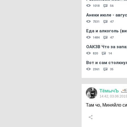
1018
56
Анеки июле - авгус
7331
47
Еда и алкоголь (в
1484
47
ОАКЗВ Что за запа
820
14
Вот и сам столкнул
2361
35
ТёмычЪ
14:42, 03.06.201
Там чо, Миняйло с