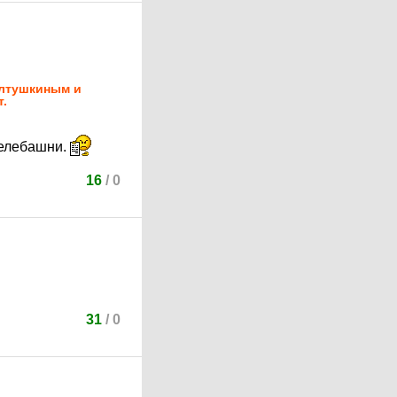
Алтушкиным и
т.
телебашни.
16
/
0
31
/
0