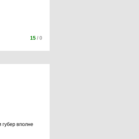
15
/
0
и губер вполне