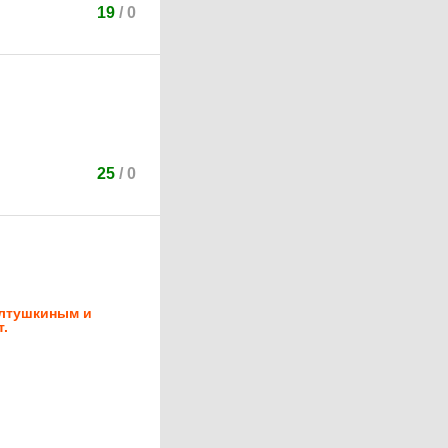
19
/
0
25
/
0
Алтушкиным и
т.