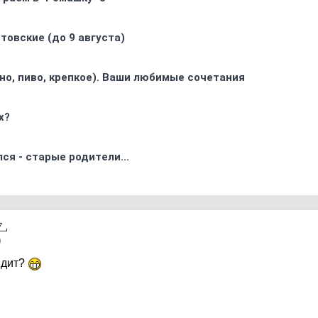
товские (до 9 августа)
ино, пиво, крепкое). Ваши любимые сочетания
х?
ся - старые родители...
9
идит?