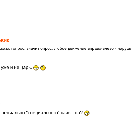
9
ВИК.
 сказал опрос, значит опрос, любое движение вправо-влево - нару
 уже и не царь.
9
 специально "специального" качества?