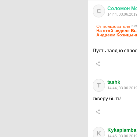
Соломон
М
С
14:44, 03.06.201
От пользователя
ne
На этой неделе В
Андреем Козицыны
Пусть заодно спро
tashk
T
14:44, 03.06.201
скверу быть!
Kykapiamba
K
14:45, 03.06.201