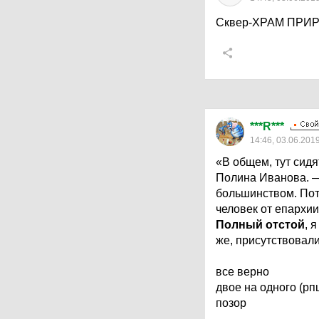
Сквер-ХРАМ ПРИРО
***R***
14:46, 03.06.201
«В общем, тут сидя
Полина Иванова. 
большинством. Пот
человек от епархи
Полный отстой
, 
же, присутствовал
все верно
двое на одного (р
позор