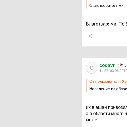
благотворителями
Благотварями. По б
codavr
C
14:37, 03.06.201
От пользователя
Хе
Носеление из облас
их в ашан привозил
а в области много 
может.