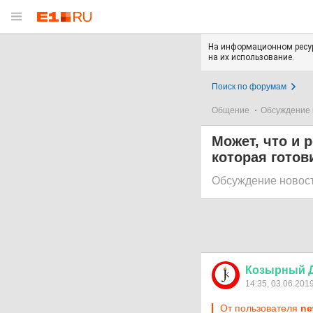
На информационном ресур
на их использование.
Поиск по форумам
Общение
Обсуждение 
Может, что и 
которая готов
Обсуждение новос
Козырный
14:35, 03.06.201
От пользователя
ne