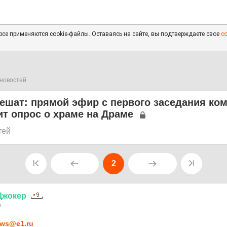
се применяются cookie-файлы. Оставаясь на сайте, вы подтверждаете свое
с
новостей
решат: прямой эфир с первого заседания ко
ит опрос о храме на Драме
тей
2
Джокер
9
ws@e1.ru