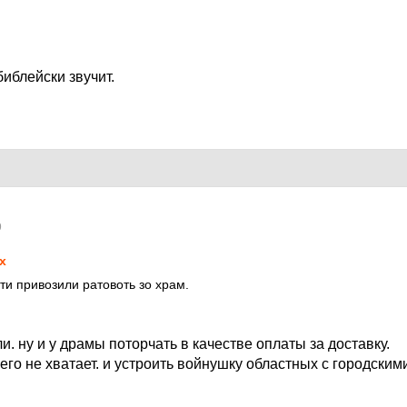
иблейски звучит.
9
х
ти привозили ратовоть зо храм.
и. ну и у драмы поторчать в качестве оплаты за доставку.
чего не хватает. и устроить войнушку областных с городским