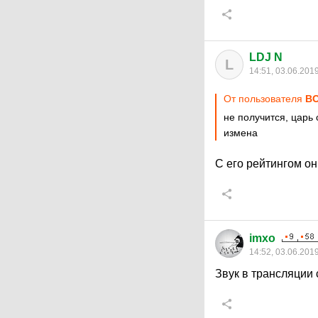
LDJ N
L
14:51, 03.06.201
От пользователя
ВО
не получится, царь
измена
С его рейтингом он
imxo
14:52, 03.06.201
Звук в трансляции