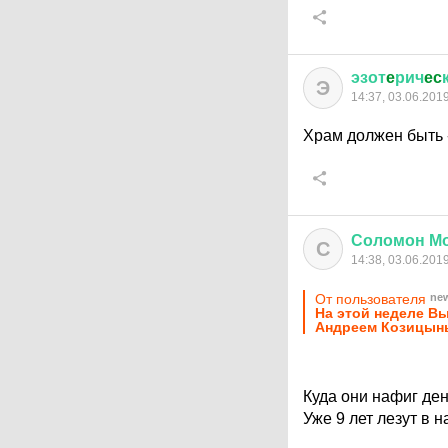
эзот
e
рич
ec
Э
14:37, 03.06.201
Храм должен быть 
Соломон
М
С
14:38, 03.06.201
От пользователя
ne
На этой неделе В
Андреем Козицыны
Куда они нафиг де
Уже 9 лет лезут в 