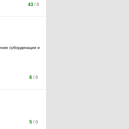
43
/
0
шение субординации и
6
/
0
5
/
0