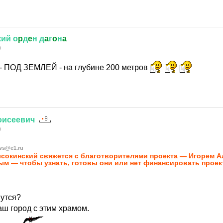
кий
о
p
д
e
н
д
a
г
o
н
a
9
- ПОД ЗЕМЛЕЙ - на глубине 200 метров
оисеевич
9
ws@e1.ru
ысокинский свяжется с благотворителями проекта — Игорем 
м — чтобы узнать, готовы они или нет финансировать проек
нутся?
наш город с этим храмом.