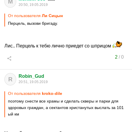
М
20:50, 19.05.2019
От пользователя
Ли Сицын
Перцель, вызови бригаду.
Лис.. Перцель к тебю лично приедет со шприцом
2
/
0
Robin_Gud
R
20:51, 19.05.2019
От пользователя
kroko-dile
поэтому снести все храмы и сделать скверы и парки для
здоровых граждан, а сектантов христанутых выслать за 101
ый км