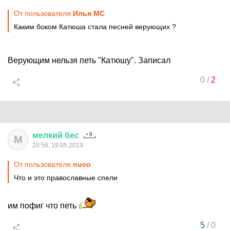
От пользователя
Илья MC
Каким боком Катюша стала песней верующих ?
Верующим нельзя петь "Катюшу". Записал
0
/
2
мелкий
бес
М
20:56, 19.05.2019
От пользователя
nuco
Что и это православные спели
им пофиг что петь
5
/
0