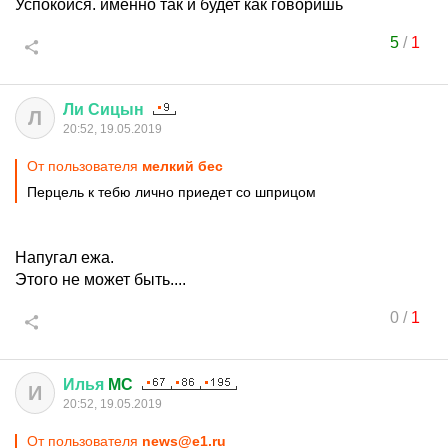
Успокойся. именно так и будет как говоришь
5
/
1
Ли
Сицын
Л
20:52, 19.05.2019
От пользователя
мелкий бес
Перцель к тебю лично приедет со шприцом
Напугал ежа.
Этого не может быть....
0
/
1
Илья
MC
И
20:52, 19.05.2019
От пользователя
news@e1.ru