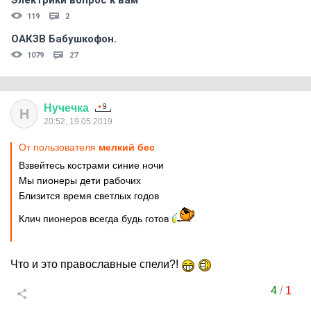
Электрики вопрос к вам
119
2
ОАКЗВ Бабушкофон.
1079
27
Нучечка
Н
20:52, 19.05.2019
От пользователя
мелкий бес
Взвейтесь кострами синие ночи
Мы пионеры дети рабочих
Близится время светлых годов
Клич пионеров всегда будь готов
Что и это православные спели?!
4
/
1