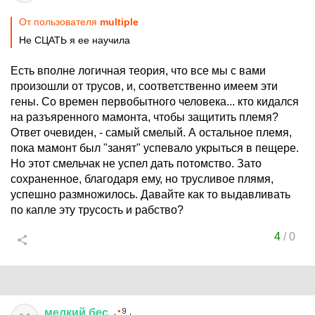
От пользователя
multiple
Не СЦАТЬ я ее научила
Есть вполне логичная теория, что все мы с вами
произошли от трусов, и, соответственно имеем эти
гены. Со времен первобытного человека... кто кидался
на разъяренного мамонта, чтобы защитить племя?
Ответ очевиден, - самый смелый. А остальное племя,
пока мамонт был "занят" успевало укрыться в пещере.
Но этот смельчак не успел дать потомство. Зато
сохраненное, благодаря ему, но трусливое плямя,
успешно размножилось. Давайте как то выдавливать
по капле эту трусость и рабство?
4
/
0
мелкий
бес