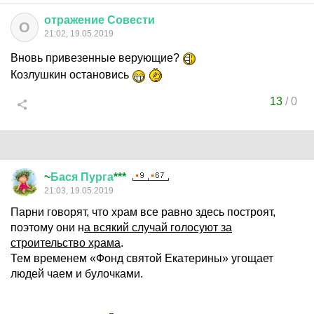
отражение
Совести
О
21:02, 19.05.2019
Вновь привезенные верующие?
Козлушкин остановись
13
/
0
~
Бася
Пурга
***
21:03, 19.05.2019
Парни говорят, что храм все равно здесь построят,
поэтому они н
а всякий случай голосуют за
строительство храма
.
Тем временем «Фонд святой Екатерины» угощает
людей чаем и булочками.