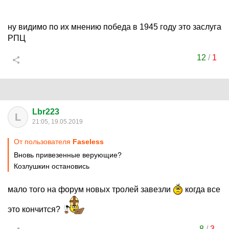
ну видимо по их мнению победа в 1945 году это заслуга
РПЦ
12
/
1
Lbr223
L
21:05, 19.05.2019
От пользователя
Faseless
Вновь привезенные верующие?
Козлушкин остановись
мало того на форум новых тролей завезли
когда все
это кончится?
8
/
3