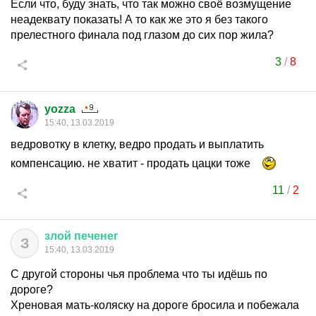
Если что, буду знать, что так можно своё возмущение
неадеквату показать! А то как же это я без такого
прелестного финала под глазом до сих пор жила?
3
/
8
yozza
15:40, 13.03.2019
ведровотку в клетку, ведро продать и выплатить
компенсацию. не хватит - продать цацки тоже
11
/
2
злой
печенег
З
15:40, 13.03.2019
С другой стороны чья проблема что ты идёшь по
дороге?
Хреновая мать-коляску на дороге бросила и побежала