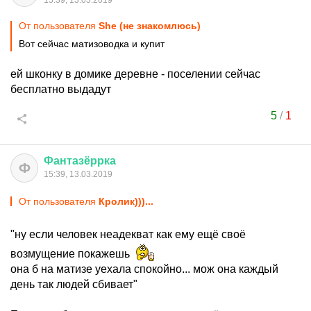
15:39, 13.03.2019
От пользователя
She (не знакомлюсь)
Вот сейчас матизоводка и купит
ей шконку в домике деревне - поселении сейчас
бесплатно выдадут
5
/
1
Фантазёррка
Ф
15:39, 13.03.2019
От пользователя
Кролик)))...
"ну если человек неадекват как ему ещё своё
возмущение покажешь
она б на матизе уехала спокойно... мож она каждый
день так людей сбивает"