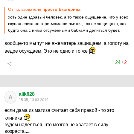
От пользователя
просто Екатерина
хоть один здравый человек, а то такое ощущение, что у всех
скупая слеза по горе-мамаше льется, так ее защищают, как
будто она с ними отсуженными бабками делиться будет.
вообще-то мы тут не яжематерь защищаем, а гопоту на
ведре осуждаем. Это не одно и то же
24
/
2
alik628
A
15:35, 13.03.2019
если дама из матиза считает себя правой - то это
клиника
будем надеяться, что мозгов не хватает в силу
возраста.....