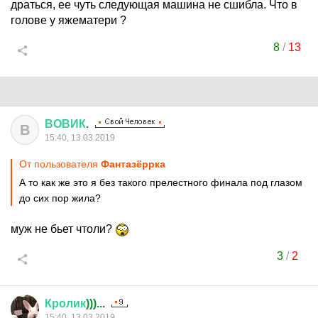
драться, ее чуть следующая машина не сшибла. Что в
голове у яжематери ?
8
/
13
ВОВИК
.
В
15:40, 13.03.2019
От пользователя
Фантазёррка
А то как же это я без такого прелестного финала под глазом
до сих пор жила?
муж не бьет чтоли?
3
/
2
Кролик
)))...
15:40, 13.03.2019