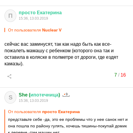
просто
Екатерина
П
15:36, 13.03.2019
От пользователя
Nuclear V
сейчас вас заминусят, так как надо быть как все-
пожалеть мамашу с ребенком (которого она так и
оставила в коляске в полметре от дороги, где ездят
камазы).
7
/
16
She (
ипотечница
)
S
15:36, 13.03.2019
От пользователя
просто Екатерина
представьте себе -да, это ее проблемы что у нее санок нет и
она пошла по району гулять, хочешь тишины-покупай домик
к деревне,-там машин нет.