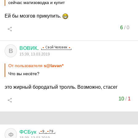
сейчас матизоводка и купит
Ей бы мозгов прикупить.
6
/
0
ВОВИК
.
В
15:39, 13.03.2019
От пользователя
s@lavan*
Что вы несёте?
это жирный бородатый тролль. Возможно, стасег
10
/
1
ФСБук
Ф