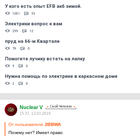
У кого есть опыт EFB акб зимой.
1051
33
Электрики вопрос к вам
299
12
пруд на 66-м Квартале
79
0
Помогите лучику встать на лапку
9
0
Нужна помощь по электрике в каркасном доме
2
0
Nuclear V
15:37, 13.03.2019
От пользователя
JIEBWA
Почему нет? Имеет право.