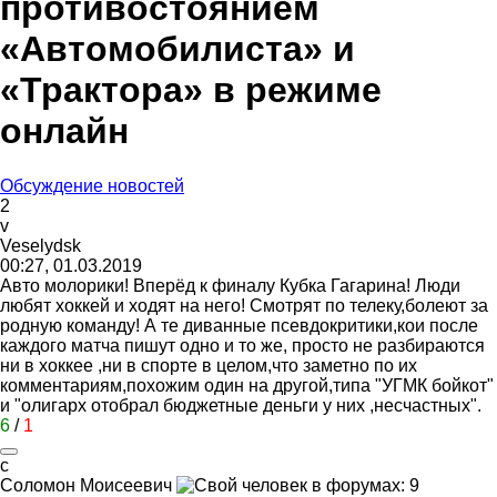
противостоянием
«Автомобилиста» и
«Трактора» в режиме
онлайн
Обсуждение новостей
2
v
Veselydsk
00:27, 01.03.2019
Авто молорики! Вперёд к финалу Кубка Гагарина! Люди
любят хоккей и ходят на него! Смотрят по телеку,болеют за
родную команду! А те диванные псевдокритики,кои после
каждого матча пишут одно и то же, просто не разбираются
ни в хоккее ,ни в спорте в целом,что заметно по их
комментариям,похожим один на другой,типа "УГМК бойкот"
и "олигарх отобрал бюджетные деньги у них ,несчастных".
6
/
1
с
Соломон
Моисеевич