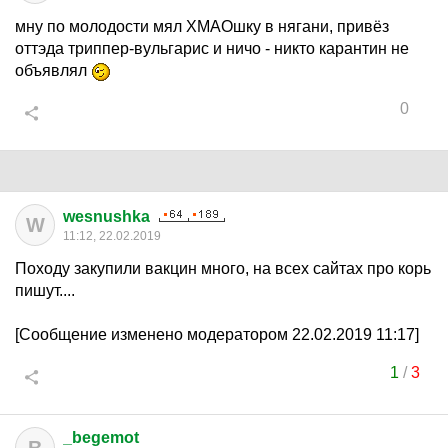
мну по молодости мял ХМАОшку в нягани, привёз
оттэда триппер-вульгарис и ничо - никто карантин не
объявлял
0
wesnushka
W
11:12, 22.02.2019
Походу закупили вакцин много, на всех сайтах про корь
пишут....
[Сообщение изменено модератором 22.02.2019 11:17]
1
/
3
_begemot