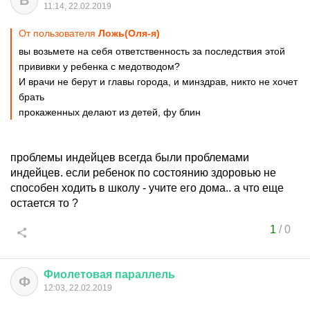
B
11:14, 22.02.2019
От пользователя
Ложь(Оля-я)
вы возьмете на себя ответственность за последствия этой
прививки у ребенка с медотводом?
И врачи не берут и главы города, и минздрав, никто не хочет
брать
прокаженных делают из детей, фу блин
проблемы индейцев всегда были проблемами
индейцев. если ребенок по состоянию здоровью не
способен ходить в школу - учите его дома.. а что еще
остается то ?
1
/
0
Фиолетовая
параллель
Ф
12:03, 22.02.2019