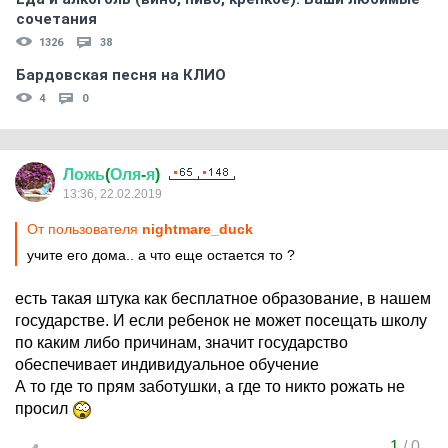
сочетания
1326
38
Бардовская песня на КЛИО
4
0
Ложь
(
Оля
-
я
)
13:36, 22.02.2019
От пользователя
nightmare_duck
учите его дома.. а что еще остается то ?
есть такая штука как бесплатное образование, в нашем
государстве. И если ребенок не может посещать школу
по каким либо причинам, значит государство
обеспечивает индивидуальное обучение
А то где то прям заботушки, а где то никто рожать не
просил
1
/
0