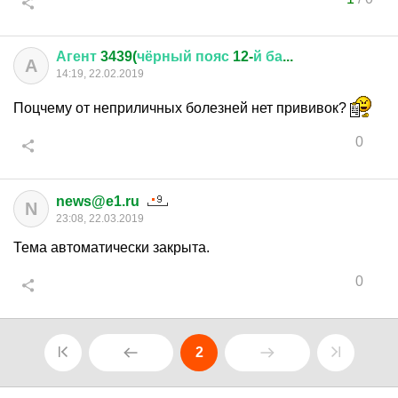
Агент
3439(
чёрный
пояс
12-
й
ба
...
А
14:19, 22.02.2019
Поцчему от неприличных болезней нет прививок?
0
news@e1.ru
N
23:08, 22.03.2019
Тема автоматически закрыта.
0
2