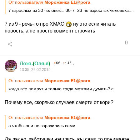
От пользователя
Мороженка Е1@рога
7 взрослых из 30 человек... 30-7=23 не взрослых человека....
7 из 9 - речь-то про ХМАО
ну это если читать
новость, а не просто коммент строчить
0
Ложь
(
Оля
-
я
)
13:35, 22.02.2019
От пользователя
Мороженка Е1@рога
когда все помрут и только тогда мозгами думать? с
Почему все, скорлько случаев смерти от кори?
От пользователя
Мороженка Е1@рога
а чтобы они не заразились сами
Да ладно, заботушки нашлись, вы сами то понимаете