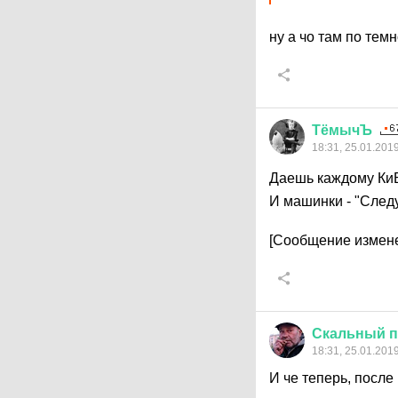
ну а чо там по тем
ТёмычЪ
18:31, 25.01.201
Даешь каждому Ки
И машинки - "След
[Сообщение измене
Скальный
п
18:31, 25.01.201
И че теперь, после