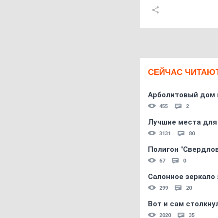
СЕЙЧАС ЧИТАЮ
Арболитовый дом 
455
2
Лучшие места для
3131
80
Полигон "Свердловс
67
0
Салонное зеркало 
299
20
Вот и сам столкнул
2020
35