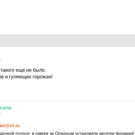
9
 такого еще не было.
ов и гуляющих горожан!
сила
9
ws@e1.ru
адочной полосе: в сквере за Оперным установили десятки фонарей