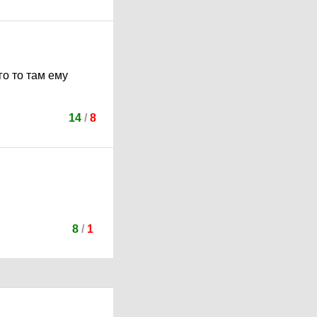
го то там ему
14
/
8
8
/
1