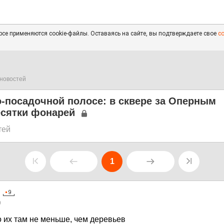
се применяются cookie-файлы. Оставаясь на сайте, вы подтверждаете свое
с
новостей
о-посадочной полосе: в сквере за Оперным
есятки фонарей
тей
1
9
о их там не меньше, чем деревьев