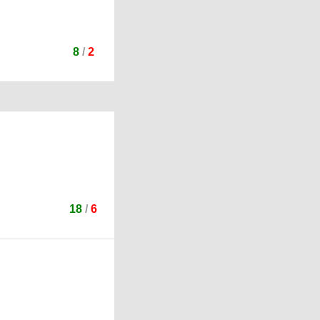
8
/
2
18
/
6