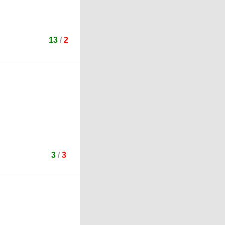
13
/
2
3
/
3