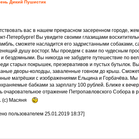
ень Дикий Пушистик
тствовать вас в нашем прекрасном засеренном городе, же
кт-Петербурге! Вы увидите своими глазищами восхитител
амбль, сможете насладится его задристанными собаками, с
ящий душу восторг. Мы проедем с вами по чудесным про
и бездомными. Вы никогда не забудете путешествие по ве
реди старых покрышек, презервативов и пустых бутылок. В
аные дворы-колодцы, заваленные говном до крыш. Сможете
ные матрёшки с изображениями Ельцина и Горбачёва. Мы 
храняемые бабками за зарплату 100 рублей. Ближе к вечеру
ь очаровательное отражение Петропавловского Собора в 
. (с) Масяня
но пользователем 25.01.2019 18:37]