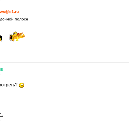
9
ws@e1.ru
адочной полосе
ик
9
мотреть?
9