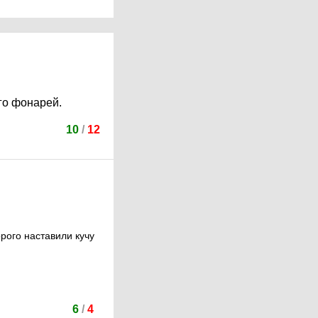
го фонарей.
10
/
12
рого наставили кучу
6
/
4