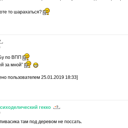
ноте то шарахаться?
9
Бу по ВПП
уй за мной"
но пользователем 25.01.2019 18:33]
сиходелический
гекко
9
 пивасика там под деревом не поссать.