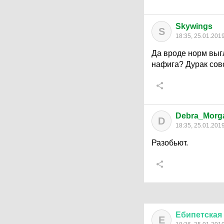
Skywings
S
18:35, 25.01.201
Да вроде норм выгл
нафига? Дурак сов
Debra_Morg
D
18:35, 25.01.201
Разобьют.
Ебипетская
Е