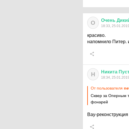
Очень
Дики
О
18:33, 25.01.201
красиво.
напомнило Питер. и
Никита
Пус
Н
18:34, 25.01.201
От пользователя
ne
Сквер за Оперным т
фонарей
Вау-реконструкция