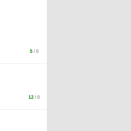
5
/
0
12
/
0