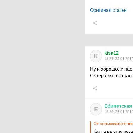
Оригинал статьи
kisa12
K
18:27, 25.01.201
Ну и хорошо. У нас
Сквер для театрал
Ебипетская
Е
18:30, 25.01.201
От пользователя
ne
Как на взлетно-пос