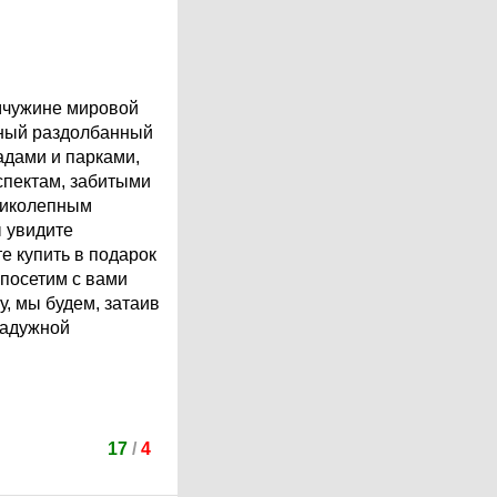
мчужине мировой
ьный раздолбанный
адами и парками,
спектам, забитыми
ликолепным
ы увидите
 купить в подарок
посетим с вами
, мы будем, затаив
радужной
17
/
4