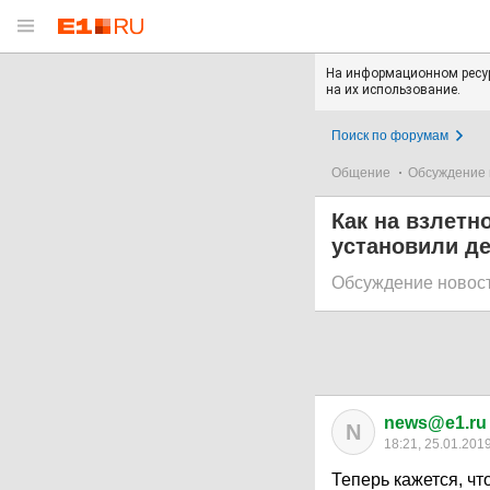
На информационном ресур
на их использование.
Поиск по форумам
Общение
Обсуждение 
Как на взлетн
установили д
Обсуждение новос
news@e1.ru
N
18:21, 25.01.201
Теперь кажется, чт