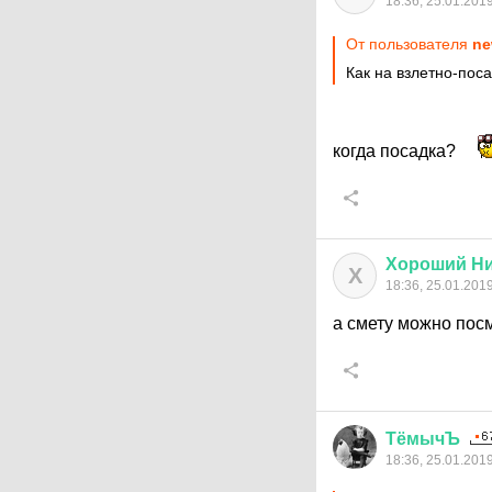
18:36, 25.01.201
От пользователя
ne
Как на взлетно-пос
когда посадка?
Хороший
Н
Х
18:36, 25.01.201
а смету можно пос
ТёмычЪ
18:36, 25.01.201