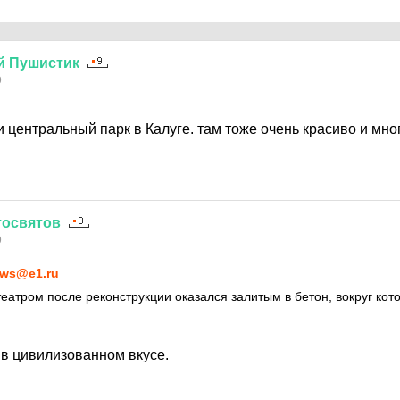
й
Пушистик
9
 центральный парк в Калуге. там тоже очень красиво и мно
тосвятов
9
ws@e1.ru
еатром после реконструкции оказался залитым в бетон, вокруг кото
 в цивилизованном вкусе.