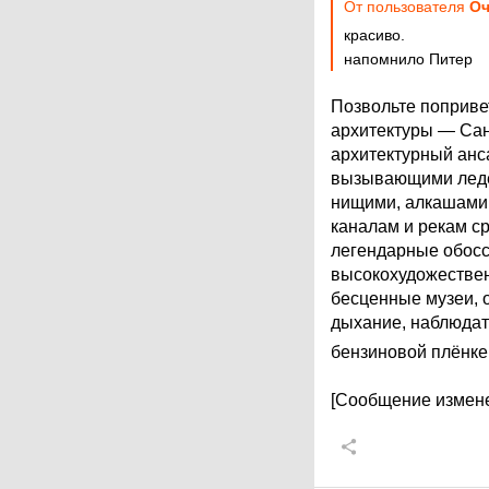
От пользователя
Оч
красиво.
напомнило Питер
Позвольте поприве
архитектуры — Сан
архитектурный анс
вызывающими леден
нищими, алкашами 
каналам и рекам с
легендарные обосс
высокохудожествен
бесценные музеи, о
дыхание, наблюдат
бензиновой плёнке
[Сообщение измене