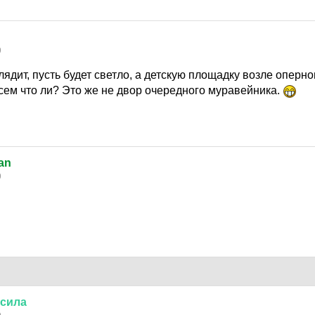
9
ядит, пусть будет светло, а детскую площадку возле оперно
сем что ли? Это же не двор очередного муравейника.
an
9
сила