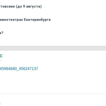
товские (до 9 августа)
 кинотеатрах Екатеринбурга
х?
0C
8
eo-45994680_456247137
8