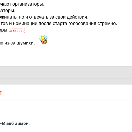
ечают организаторы.
заторы.
жинать, но и отвечать за свои действия.
нтов и номинации после старта голосования стремно.
торы
ую из-за шумихи.
Т
FB акб зимой.