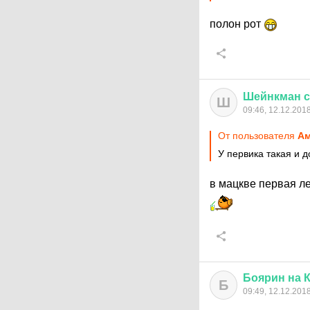
полон рот
Шейнкман
с
Ш
09:46, 12.12.201
От пользователя
А
У первика такая и 
в мацкве первая л
Боярин
на
К
Б
09:49, 12.12.201