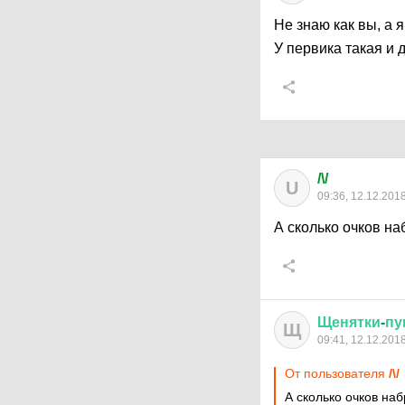
Не знаю как вы, а 
У первика такая и 
/\/
U
09:36, 12.12.201
А сколько очков н
Щенятки
-
пу
Щ
09:41, 12.12.201
От пользователя
/\/
А сколько очков на