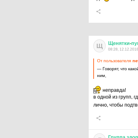
Щенятки
-
пу
Щ
08:28, 12.12.201
От пользователя
ne
— Говорят, что како
ним,
неправда!
в одной из групп, 
лично, чтобы подт
Группа
здо