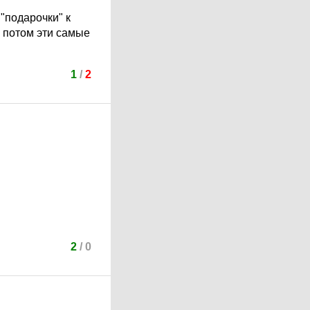
"подарочки" к
 А потом эти самые
1
/
2
2
/
0