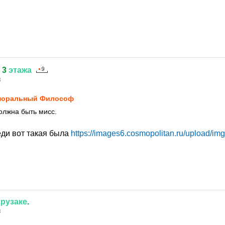
3
этажа
8
моральный Философ
должна быть мисс.
еди вот такая была
https://images6.cosmopolitan.ru/upload/img
рузаке
.
8