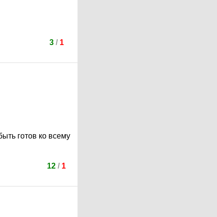
3
/
1
быть готов ко всему
12
/
1