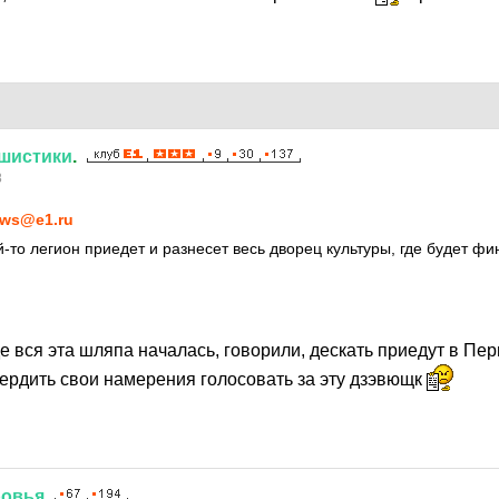
шистики
.
8
ws@e1.ru
й-то легион приедет и разнесет весь дворец культуры, где будет фи
где вся эта шляпа началась, говорили, дескать приедут в Пе
вердить свои намерения голосовать за эту дзэвющк
ровья