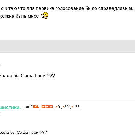
я считаю что для первика голосование было справедливым.
должна быть мисс.
8
абрала бы Саша Грей ???
шистики
.
8
брала бы Саша Грей ???