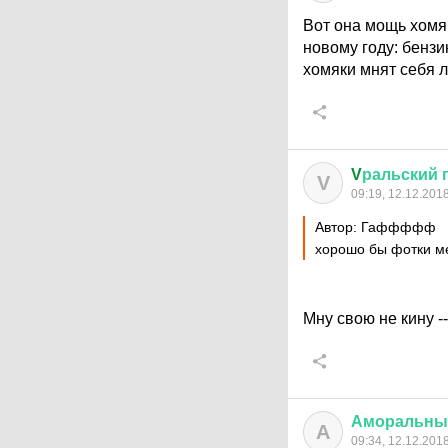
Вот она мощь хомяч
новому году: бензин
хомяки мнят себя л
V
ральский
V
09:19, 12.12.201
Автор: Гаффффф
хорошо бы фотки м
Мну свою не кину -
Аморальны
А
09:34, 12.12.201