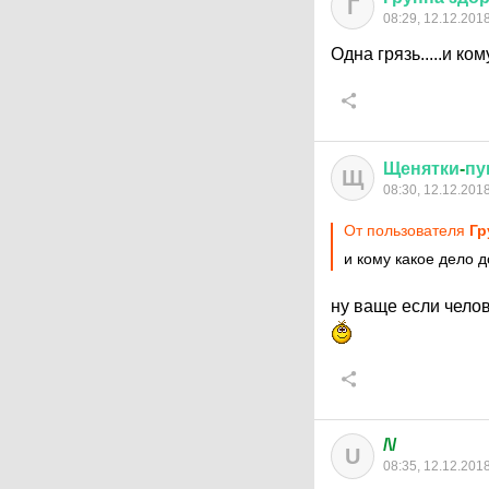
Г
08:29, 12.12.201
Одна грязь.....и ко
Щенятки
-
пу
Щ
08:30, 12.12.201
От пользователя
Гр
и кому какое дело 
ну ваще если челов
/\/
U
08:35, 12.12.201