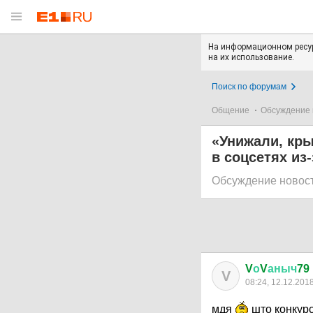
На информационном ресур
на их использование.
Поиск по форумам
Общение
Обсуждение 
«Унижали, кры
в соцсетях из
Обсуждение новос
V
о
V
аныч
79
V
08:24, 12.12.201
мдя
што конкурс,