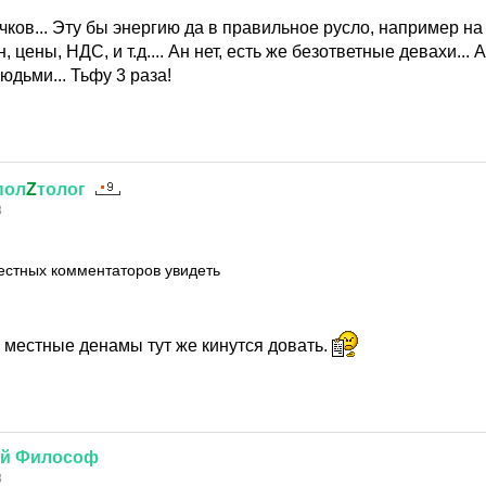
ков... Эту бы энергию да в правильное русло, например на 
, цены, НДС, и т.д.... Ан нет, есть же безответные девахи...
юдьми... Тьфу 3 раза!
пол
Z
толог
8
естных комментаторов увидеть
- местные денамы тут же кинутся довать.
й
Философ
8