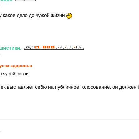
8
му какое дело до чужой жизни
шистики
.
8
уппа здоровья
до чужой жизни
ек выставляет себю на публичное голосование, он должен 
8