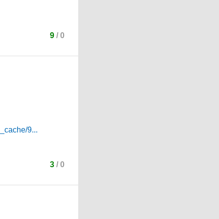
9
/
0
_cache/9...
3
/
0