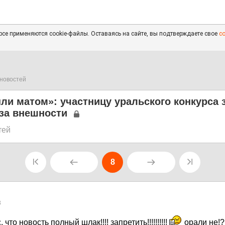
се применяются cookie-файлы. Оставаясь на сайте, вы подтверждаете свое
с
новостей
ли матом»: участницу уральского конкурса 
-за внешности
тей
8
8
 что новость полный шлак!!!! запретить!!!!!!!!!!
орали не!?