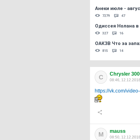
Анеки июле - авгус
7279
47
Одиссея Нолана в
327
16
ОАКЗВ Что за запа
815
14
Chrysler 30
C
08:46, 12.12.201
https://vk.com/vid
mauss
M
08:50, 12.12.201