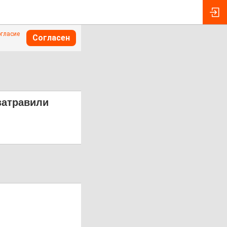
огласие
Согласен
затравили