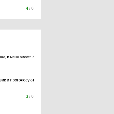
4
/
0
нал, и меня вместе с
рвик и проголосуют
3
/
0