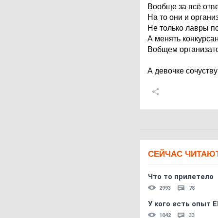
Вообще за всё отв
На то они и органи
Не только лавры по
А менять конкурса
Вобщем организа
А девочке сочуств
СЕЙЧАС ЧИТАЮ
Что то прилетело
2993
78
У кого есть опыт E
1042
33