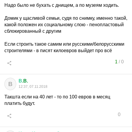
Надо было не бухать с днищем, а по музеям ходить.
Домик у щасливой семьи, судя по снимку, именно такой,
какой положен их социальному слою - пенопластовый
сблокированный с другим
Если строить такое самим или русскими/белорусскими
строителями - в писят килоевров выйдет про всё
1
/
0
В
.B.
В
12:37, 07.11.2018
Такшта если на 40 лет - то по 100 евров в месяц
платить будут.
0