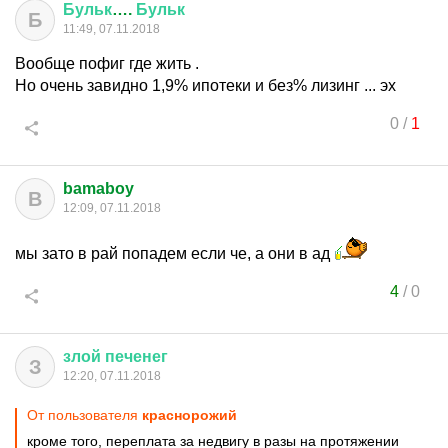
Бульк
….
Бульк
Б
11:49, 07.11.2018
Вообще пофиг где жить .
Но очень завидно 1,9% ипотеки и без% лизинг ... эх
0
/
1
bamaboy
B
12:09, 07.11.2018
мы зато в рай попадем если че, а они в ад
4
/
0
злой
печенег
З
12:20, 07.11.2018
От пользователя
краснорожий
кроме того, переплата за недвигу в разы на протяжении