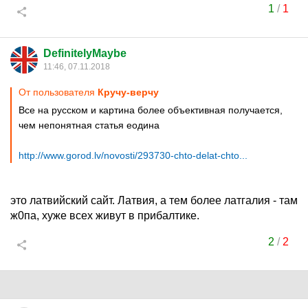
1
/
1
DefinitelyMaybe
11:46, 07.11.2018
От пользователя
Кручу-верчу
Все на русском и картина более объективная получается,
чем непонятная статья еодина
http://www.gorod.lv/novosti/293730-chto-delat-chto...
это латвийский сайт. Латвия, а тем более латгалия - там
ж0па, хуже всех живут в прибалтике.
2
/
2