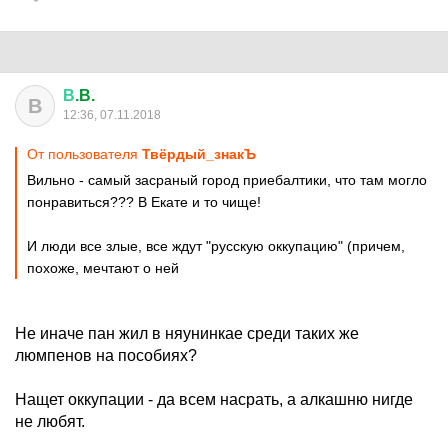
В
.B.
В
12:36, 07.11.2018
От пользователя
Твёрдый_знакЪ
Вильно - самый засраный город приебалтики, что там могло
понравиться??? В Екате и то чище!
И люди все злые, все ждут "русскую оккупацию" (причем,
похоже, мечтают о ней
Не иначе пан жил в няунинкае среди таких же
люмпенов на пособиях?
Нащет оккупации - да всем насрать, а алкашню нигде
не любят.