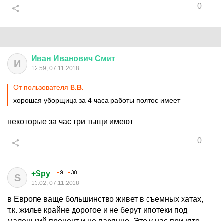
0
Иван
Иванович
Смит
И
12:59, 07.11.2018
От пользователя
В.B.
хорошая уборщица за 4 часа работы полтос имеет
некоторые за час три тыщи имеют
0
+Spy
S
13:02, 07.11.2018
в Европе ваще большинство живет в съемных хатах,
т.к. жилье крайне дорогое и не берут ипотеки под
маленький процент и не паряццо. Это у нас принято