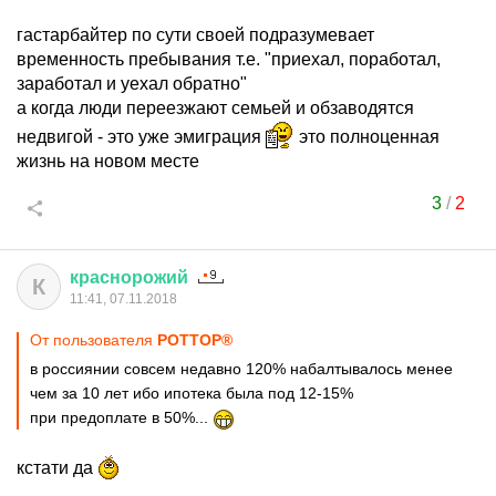
гастарбайтер по сути своей подразумевает
временность пребывания т.е. "приехал, поработал,
заработал и уехал обратно"
а когда люди переезжают семьей и обзаводятся
недвигой - это уже эмиграция
это полноценная
жизнь на новом месте
3
/
2
краснорожий
К
11:41, 07.11.2018
От пользователя
POTTOP®
в россиянии совсем недавно 120% набалтывалось менее
чем за 10 лет ибо ипотека была под 12-15%
при предоплате в 50%...
кстати да