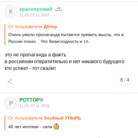
краснорожий
К
11:28, 07.11.2018
От пользователя
Дёлер
Очень умело пропаганда пытается привить мысль, что в
России плохо... Что безисходность и т.п.
это не пропаганда а фактъ
в россиянии отвратительно и нет никакого будущего
кто успеет - тот свалит
8
/
4
POTTOP®
P
11:33, 07.11.2018
От пользователя
Злобный УПЫРЬ
40 лет ипотеки - сила