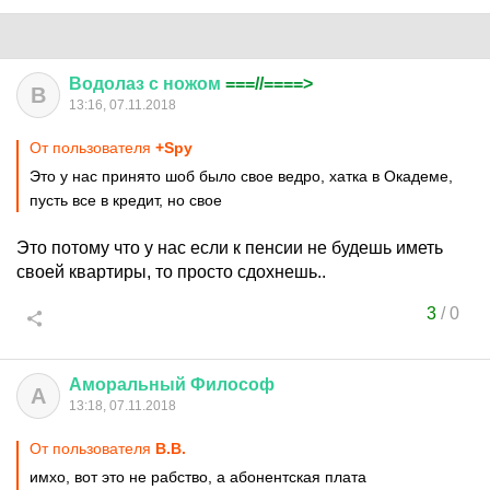
Водолаз
с
ножом
===//====>
В
13:16, 07.11.2018
От пользователя
+Spy
Это у нас принято шоб было свое ведро, хатка в Окадеме,
пусть все в кредит, но свое
Это потому что у нас если к пенсии не будешь иметь
своей квартиры, то просто сдохнешь..
3
/
0
Аморальный
Философ
А
13:18, 07.11.2018
От пользователя
В.B.
имхо, вот это не рабство, а абонентская плата