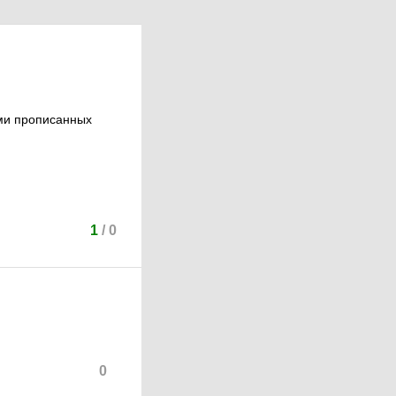
ями прописанных
1
/
0
0