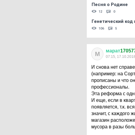
Песня о Родине
12
0
Генетический код 
106
5
марат
17057
М
07:15, 17.10.201
И снова нет справе
(например: на Сорт
прописаны и что он
профессионалы.
Эта реформа с одни
И еще, если в кварт
появляется, т.к. в
значит, с каждого 
магазин расположен
мусора в разы бол