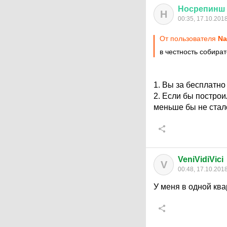
Носрепинш
Н
00:35, 17.10.201
От пользователя
Na
в честность собира
1. Вы за бесплатно
2. Если бы постро
меньше бы не стал
VeniVidiVici
V
00:48, 17.10.201
У меня в одной ква