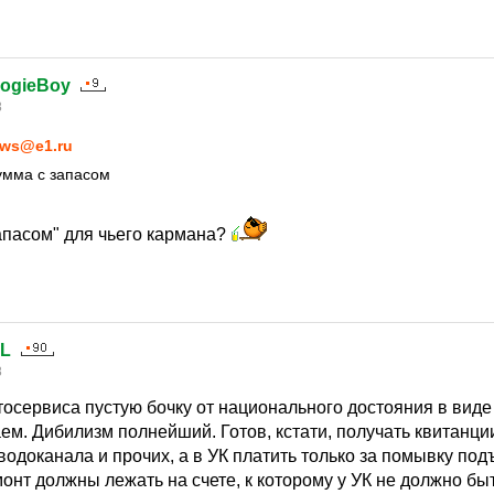
oogieBoy
8
ws@e1.ru
умма с запасом
запасом" для чьего кармана?
lL
8
осервиса пустую бочку от национального достояния в виде
ем. Дибилизм полнейший. Готов, кстати, получать квитанци
одоканала и прочих, а в УК платить только за помывку под
онт должны лежать на счете, к которому у УК не должно бы