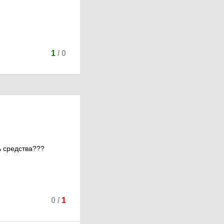
1
/
0
ь средства???
0
/
1