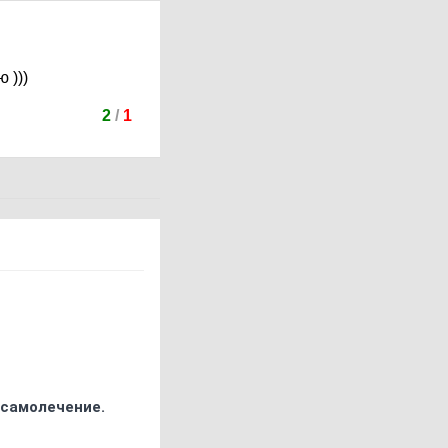
 )))
2
/
1
 самолечение.