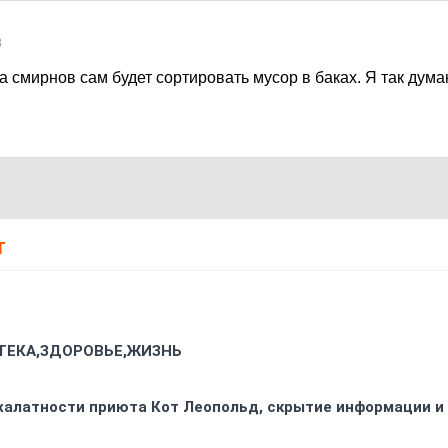
8
ла смирнов сам будет сортировать мусор в баках. Я так думаю
Т
ТЕКА,ЗДОРОВЬЕ,ЖИЗНЬ
 халатности приюта Кот Леопольд, скрытиe информации и