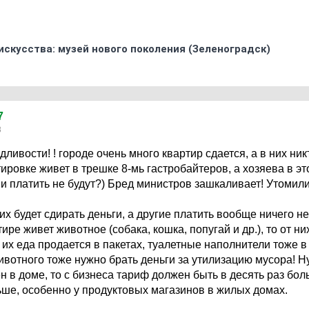
искусства: музей нового поколения (Зеленоградск)
7
8
дливости! ! городе очень много квартир сдается, а в них ни
ировке живет в трешке 8-мь гастробайтеров, а хозяева в эт
и платить не будут?) Бред министров зашкаливает! Утомили
х будет сдирать деньги, а другие платить вообще ничего не
ире живет животное (собака, кошка, попугай и др.), то от н
ся их еда продается в пакетах, туалетные наполнители тоже в
животного тоже нужно брать деньги за утилизацию мусора! Н
 в доме, то с бизнеса тариф должен быть в десять раз больш
ьше, особенно у продуктовых магазинов в жилых домах.