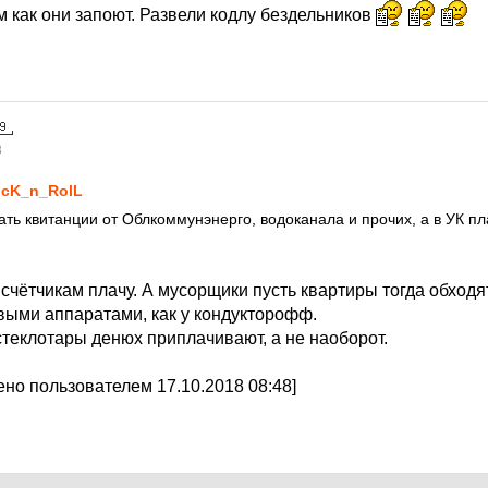
 как они запоют. Развели кодлу бездельников
8
cK_n_RolL
чать квитанции от Облкоммунэнерго, водоканала и прочих, а в УК пл
счётчикам плачу. А мусорщики пусть квартиры тогда обходя
выми аппаратами, как у кондукторофф.
стеклотары денюх приплачивают, а не наоборот.
но пользователем 17.10.2018 08:48]