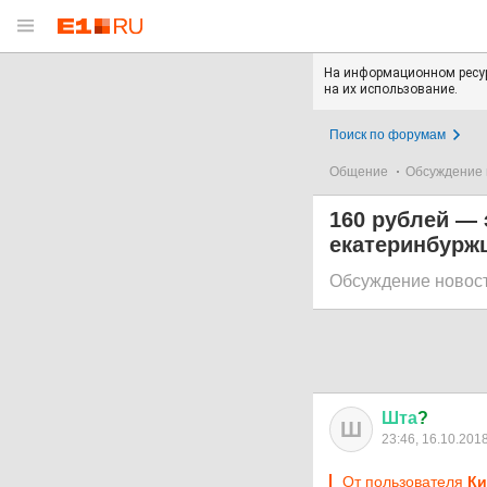
На информационном ресур
на их использование.
Поиск по форумам
Общение
Обсуждение 
160 рублей — 
екатеринбуржц
Обсуждение новос
Шта
?
Ш
23:46, 16.10.201
От пользователя
Ки