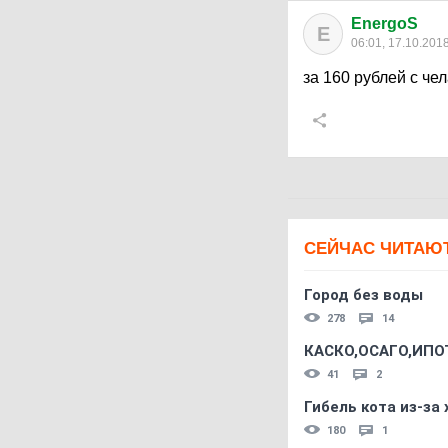
EnergoS
E
06:01, 17.10.201
за 160 рублей с че
СЕЙЧАС ЧИТАЮ
Город без воды
278
14
КАСКО,ОСАГО,ИПО
41
2
Гибель кота из-за
180
1