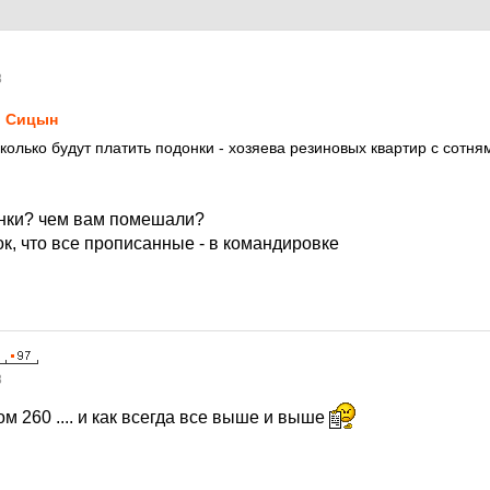
8
 Сицын
сколько будут платить подонки - хозяева резиновых квартир с сотн
донки? чем вам помешали?
к, что все прописанные - в командировке
8
том 260 .... и как всегда все выше и выше