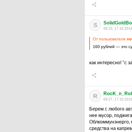
SolidGoldB
S
08:15, 17.10.201
От пользователя
ne
160 рублей — это с
как интересно! "с 
RocK_n_Ro
R
08:27, 17.10.201
Берем с любого авт
нее мусор, поджига
Облкоммунэнерго, в
средства на капрем