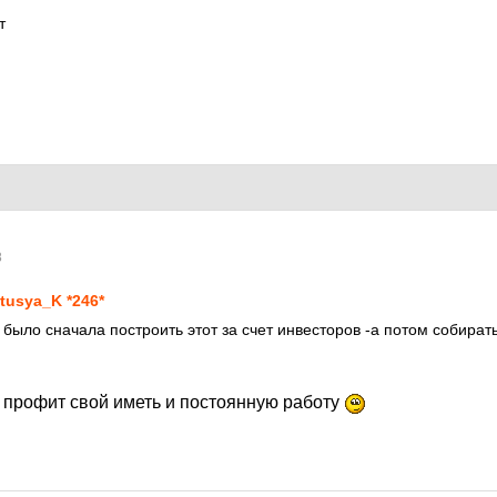
т
8
tusya_K *246*
 было сначала построить этот за счет инвесторов -а потом собират
е профит свой иметь и постоянную работу