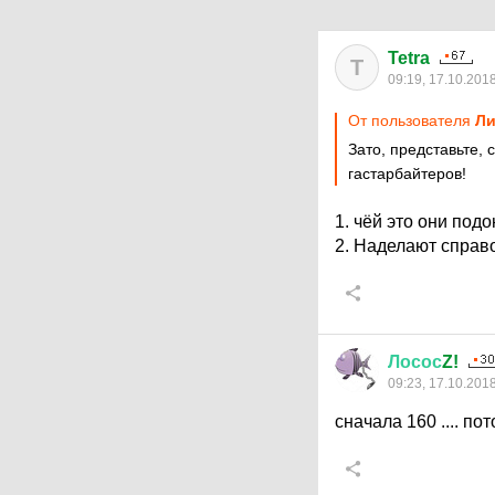
Tetra
T
09:19, 17.10.201
От пользователя
Ли
Зато, представьте, 
гастарбайтеров!
1. чёй это они по
2. Наделают справо
Лосос
Z!
09:23, 17.10.201
сначала 160 .... по