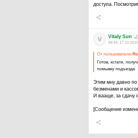
доступа. Посмотрим
Vitaly Sun
V
08:44, 17.10.201
От пользователя
Ro
Готов, кстати, полу
помывку подъезда
Этим мну давно по 
безменами и кассо
И вааще, за сдачу 
[Сообщение измене