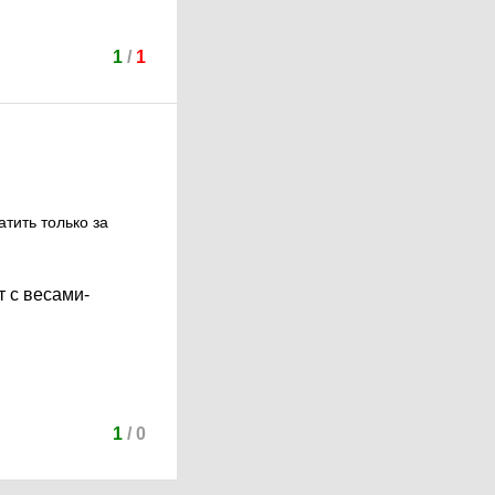
1
/
1
атить только за
т с весами-
1
/
0