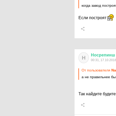
когда завод построя
Если построят
Носрепинш
Н
00:31, 17.10.201
От пользователя
Na
а не правильнее бы
Так найдите будит