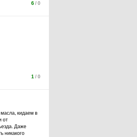
6
/
0
1
/
0
 масла, кидаем в
и от
ъезда. Даже
ть никакого