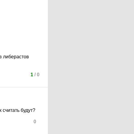
в либерастов
1
/
0
к считать будут?
0