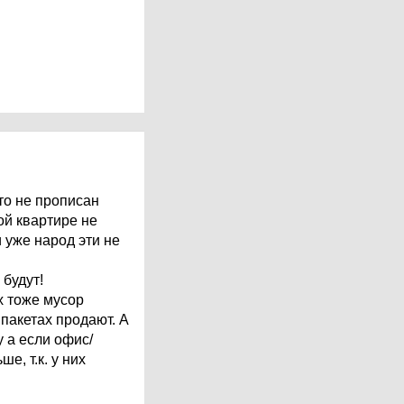
кто не прописан
ой квартире не
 уже народ эти не
 будут!
их тоже мусор
 пакетах продают. А
у а если офис/
е, т.к. у них