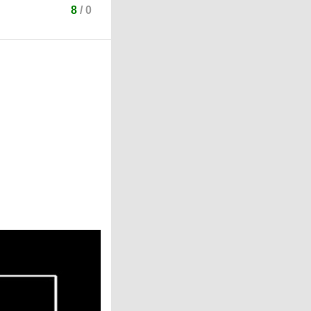
8
/
0