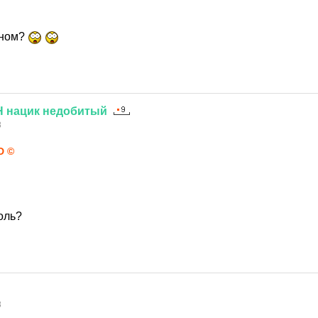
вном?
Н
нацик
недобитый
8
D ©
оль?
8