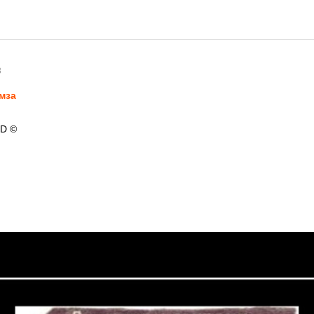
8
мза
 D ©