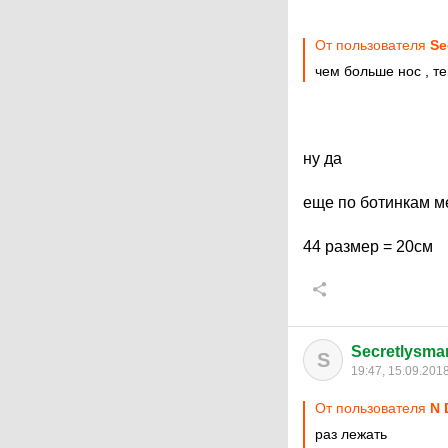
От пользователя
Se
чем больше нос , т
ну да
еще по ботинкам м
44 размер = 20см
Secretlysmar
S
19:47, 15.09.201
От пользователя
N 
раз лежать