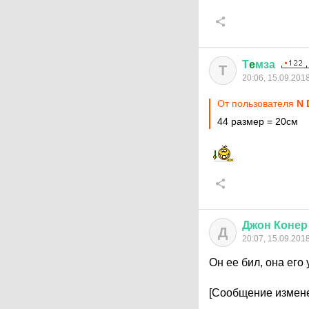
Т
e
мза
Т
20:06, 15.09.201
От пользователя
N 
44 размер = 20см
Джон
Конер
Д
20:07, 15.09.201
Он ее бил, она его
[Сообщение измене