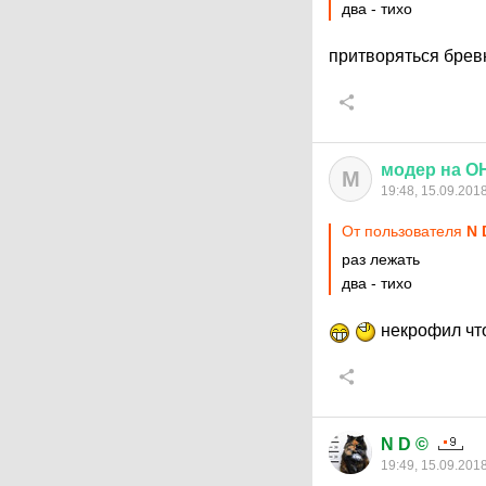
два - тихо
притворяться бре
модер
на
О
М
19:48, 15.09.201
От пользователя
N 
раз лежать
два - тихо
некрофил чт
N D ©
19:49, 15.09.201