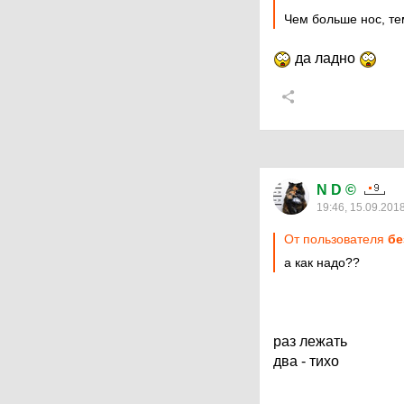
Чем больше нос, т
да ладно
N D ©
19:46, 15.09.201
От пользователя
бе
а как надо??
раз лежать
два - тихо