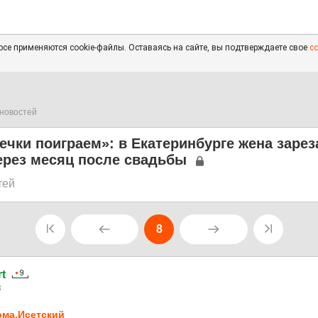
се применяются cookie-файлы. Оставаясь на сайте, вы подтверждаете свое
с
новостей
ечки поиграем»: в Екатеринбурге жена зарез
ерез месяц после свадьбы
тей
8
t
8
ма.Исетский