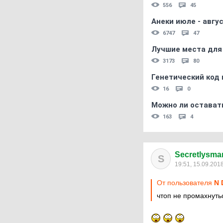
556
45
Анеки июле - авгус
6747
47
Лучшие места для
3173
80
Генетический код 
16
0
Можно ли остават
163
4
Secretlysmar
S
19:51, 15.09.201
От пользователя
N 
чтоп не промахнуть