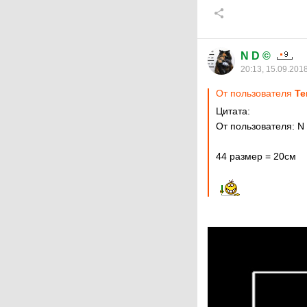
N D ©
20:13, 15.09.201
От пользователя
Те
Цитата:
От пользователя: N
44 размер = 20см