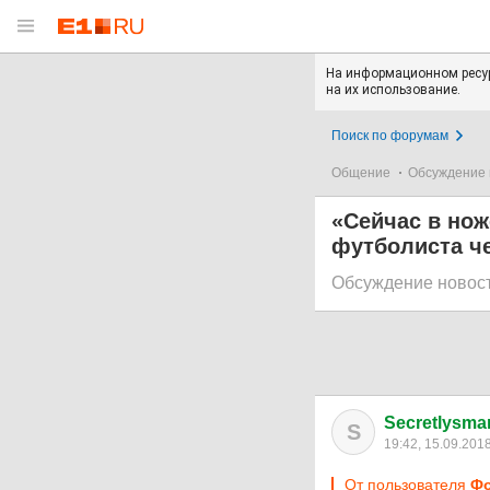
На информационном ресур
на их использование.
Поиск по форумам
Общение
Обсуждение 
«Сейчас в нож
футболиста ч
Обсуждение новос
Secretlysmar
S
19:42, 15.09.201
От пользователя
Фо