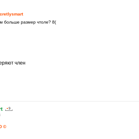
cretlysmart
ем больше размер чтоле? 8(
еряют член
t
8
D ©