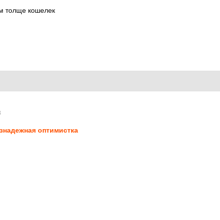
ем толще кошелек
8
знадежная оптимистка