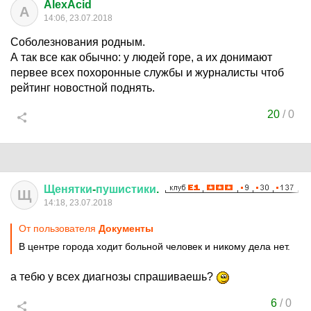
AlexAcid
A
14:06, 23.07.2018
Соболезнования родным.
А так все как обычно: у людей горе, а их донимают
первее всех похоронные службы и журналисты чтоб
рейтинг новостной поднять.
20
/
0
Щенятки
-
пушистики
.
Щ
14:18, 23.07.2018
От пользователя
Документы
В центре города ходит больной человек и никому дела нет.
а тебю у всех диагнозы спрашиваешь?
6
/
0