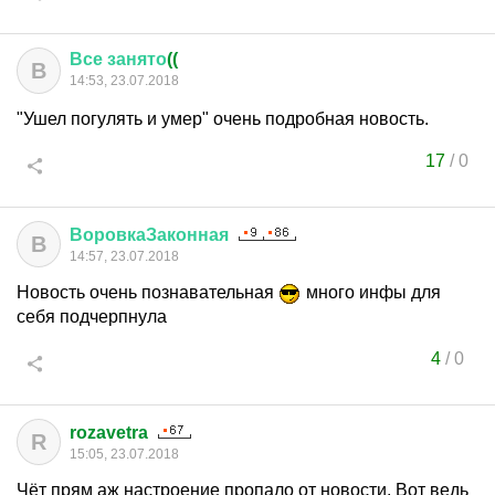
Все
занято
((
В
14:53, 23.07.2018
"Ушел погулять и умер" очень подробная новость.
17
/
0
ВоровкаЗаконная
В
14:57, 23.07.2018
Новость очень познавательная
много инфы для
себя подчерпнула
4
/
0
rozavetra
R
15:05, 23.07.2018
Чёт прям аж настроение пропало от новости. Вот ведь