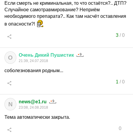
Если смерть не криминальная, то что остаётся?.. ДТП?
Случайное самотравмирование? Неприём
необходимого препарата?.. Как там насчёт оставления
в опасности?!
3
/
0
Очень
Дикий
Пушистик
О
21:39, 24.07.2018
соболезнования родным...
1
/
0
news@e1.ru
N
23:08, 24.08.2018
Тема автоматически закрыта.
0