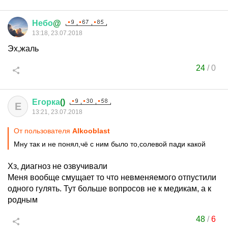
Небо
@
13:18, 23.07.2018
Эх,жаль
24
/
0
Егорка
()
Е
13:21, 23.07.2018
От пользователя
Alkooblast
Мну так и не понял,чё с ним было то,солевой пади какой
Хз, диагноз не озвучивали
Меня вообще смущает то что невменяемого отпустили
одного гулять. Тут больше вопросов не к медикам, а к
родным
48
/
6