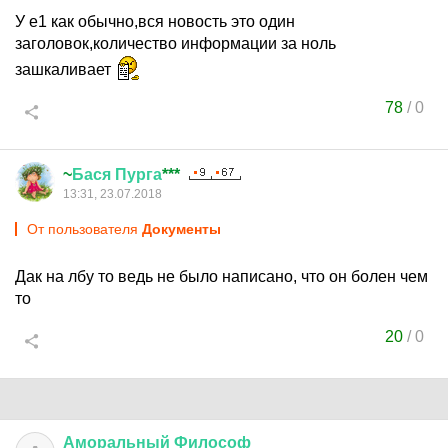
У е1 как обычно,вся новость это один
заголовок,количество информации за ноль
зашкаливает
78
/
0
~
Бася
Пурга
***
13:31, 23.07.2018
От пользователя
Документы
Дак на лбу то ведь не было написано, что он болен чем
то
20
/
0
Аморальный
Философ