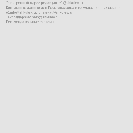
Электронный адрес редакции:
e1@shkulev.ru
Контактные данные для Роскомнадзора и государственных органов:
e1info@shkulev.ru
,
juristekat@shkulev.ru
Техподдержка:
help@shkulev.ru
Рекомендательные системы