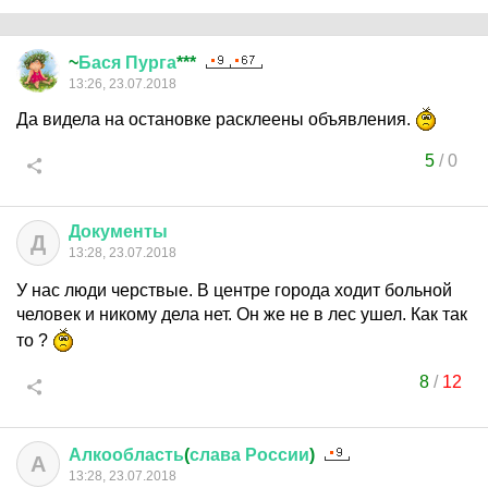
~
Бася
Пурга
***
13:26, 23.07.2018
Да видела на остановке расклеены объявления.
5
/
0
Документы
Д
13:28, 23.07.2018
У нас люди черствые. В центре города ходит больной
человек и никому дела нет. Он же не в лес ушел. Как так
то ?
8
/
12
Алкообласть
(
слава
России
)
А
13:28, 23.07.2018