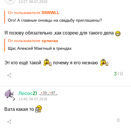
13:27, 06.07.2018
От пользователя
SSWWLL
Ого! А главные оновцы на свадьбу приглашены?
Я позову обязательно ,как созрею для такого дела
От пользователя
хулиган
Щас Алексей Маетный в трендах
Эт кто ещё такой
почему я его незнаю
3
/
0
Лосос
Z!
13:46, 06.07.2018
Вата какая то
0