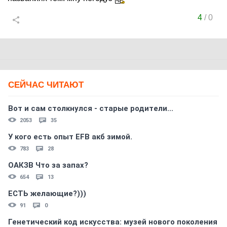
4
/
0
СЕЙЧАС ЧИТАЮТ
Вот и сам столкнулся - старые родители...
2053
35
У кого есть опыт EFB акб зимой.
783
28
ОАКЗВ Что за запах?
654
13
ЕСТЬ желающие?)))
91
0
Генетический код искусства: музей нового поколения