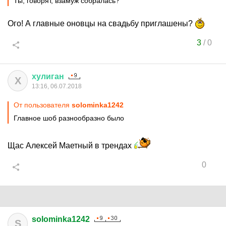
Ты, говорят, взамуж собралась?
Ого! А главные оновцы на свадьбу приглашены?
3
/
0
хулиган
Х
13:16, 06.07.2018
От пользователя
solominka1242
Главное шоб разнообразно было
Щас Алексей Маетный в трендах
0
solominka1242
S