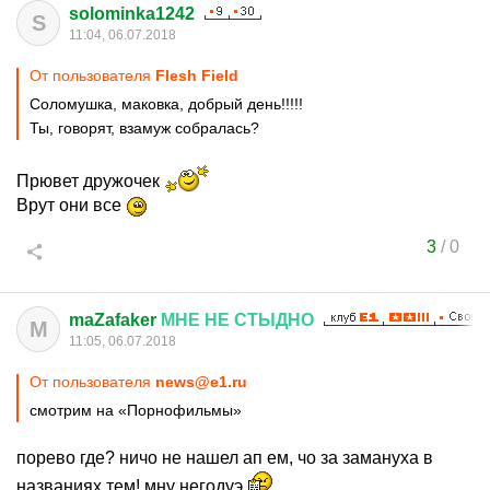
solominka1242
S
11:04, 06.07.2018
От пользователя
Flesh Field
Соломушка, маковка, добрый день!!!!!
Ты, говорят, взамуж собралась?
Прювет дружочек
Врут они все
3
/
0
maZafaker
МНЕ
НЕ
СТЫДНО
M
11:05, 06.07.2018
От пользователя
news@e1.ru
смотрим на «Порнофильмы»
порево где? ничо не нашел ап ем, чо за замануха в
названиях тем! мну негодуэ