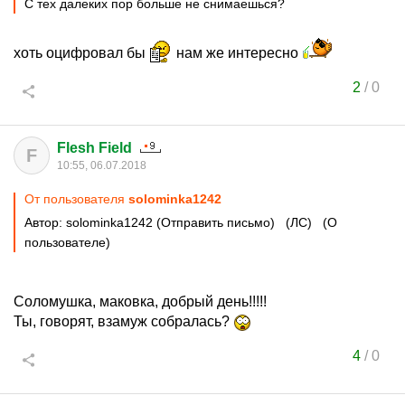
С тех далеких пор больше не снимаешься?
хоть оцифровал бы
нам же интересно
2
/
0
Flesh Field
F
10:55, 06.07.2018
От пользователя
solominka1242
Автор: solominka1242 (Отправить письмо) (ЛС) (О
пользователе)
Соломушка, маковка, добрый день!!!!!
Ты, говорят, взамуж собралась?
4
/
0