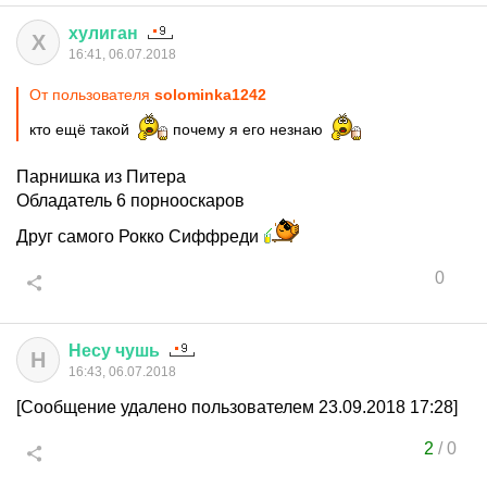
хулиган
Х
16:41, 06.07.2018
От пользователя
solominka1242
кто ещё такой
почему я его незнаю
Парнишка из Питера
Обладатель 6 порнооскаров
Друг самого Рокко Сиффреди
0
Несу
чушь
Н
16:43, 06.07.2018
[Сообщение удалено пользователем 23.09.2018 17:28]
2
/
0