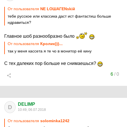
От пользователя
NЕ LОШАГЕNskiй
тебе русское или классика даст ист фантастиш больше
ндравиться?
Главное шоб разнообразно было
От пользователя
Кролик)))...
так у меня кассета я те чо в монитор её кину
С тех далеких пор больше не снимаешься?
6
/
0
DELIMP
D
10:49, 06.07.2018
От пользователя
solominka1242