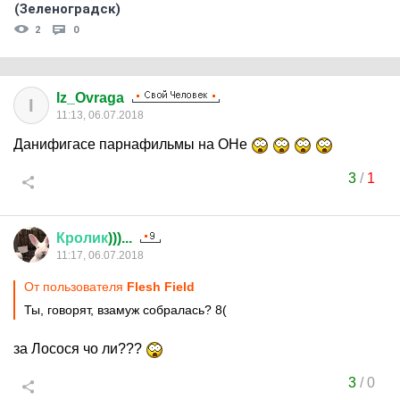
(Зеленоградск)
2
0
Iz_Ovraga
I
11:13, 06.07.2018
Данифигасе парнафильмы на ОНе
3
/
1
Кролик
)))...
11:17, 06.07.2018
От пользователя
Flesh Field
Ты, говорят, взамуж собралась? 8(
за Лосося чо ли???
3
/
0