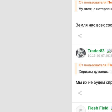
От пользователя
По
Ну чтож, с нетерпе
Земля нас всех сро
Trader83
10:17, 03.07.201
От пользователя
Fl
Хорваты думаешь п
Мы их не будем спр
Flesh Field
F