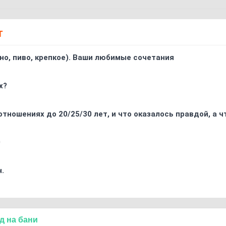
Т
ино, пиво, крепкое). Ваши любимые сочетания
х?
отношениях до 20/25/30 лет, и что оказалось правдой, а 
0
.
д
на
бани