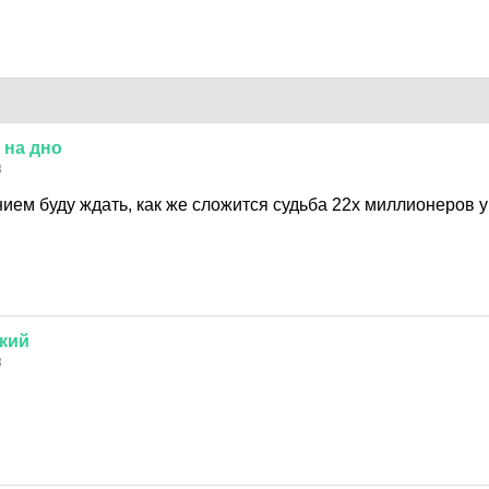
на
дно
8
нием буду ждать, как же сложится судьба 22х миллионеров 
кий
8