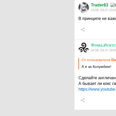
Trader83
10:06, 03.07.201
В принципе не важн
Фома
.
Исетс
10:06, 03.07.201
От пользователя
De
А я за Колумбию!
Сделайте англичан
А бывает ли кокс с
https://www.youtu