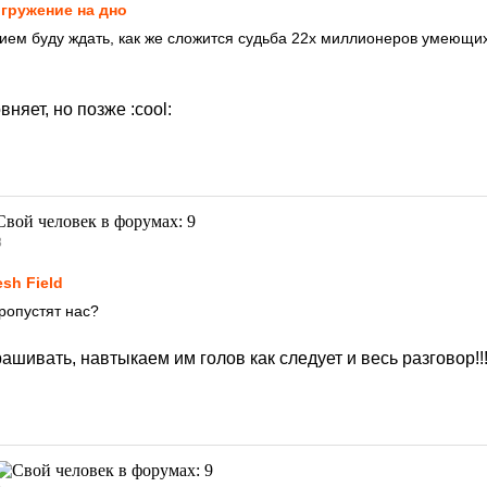
гружение на дно
нием буду ждать, как же сложится судьба 22х миллионеров умеющих
вняет, но позже
:cool:
8
esh Field
ропустят нас?
ашивать, навтыкаем им голов как следует и весь разговор!!