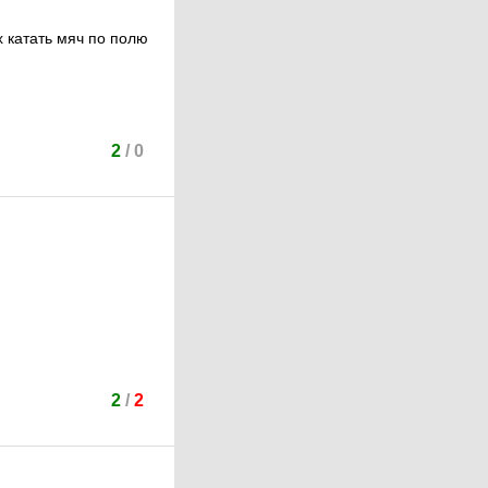
 катать мяч по полю
2
/
0
!
2
/
2