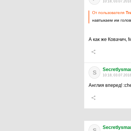
10:18, 03.07.201
От пользователя
Tr
навтыкаем им голов 
А как же Ковачич, 
Secretlysmar
S
10:18, 03.07.201
Англия вперед!
:ch
Secretlysmar
S