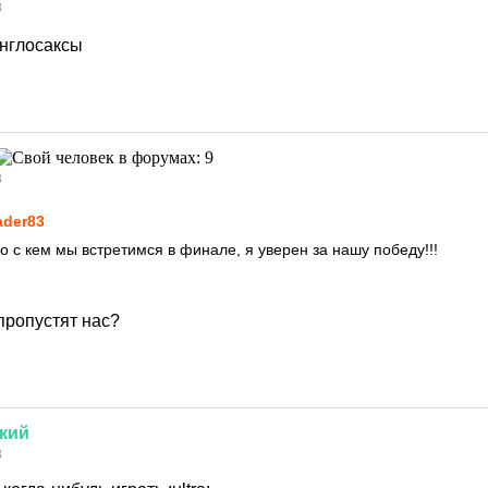
8
нглосаксы
8
ader83
о с кем мы встретимся в финале, я уверен за нашу победу!!!
ропустят нас?
кий
8