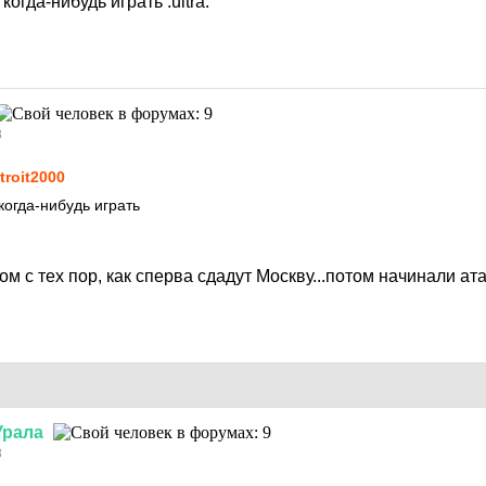
 когда-нибудь играть
:ultra:
8
troit2000
когда-нибудь играть
м с тех пор, как сперва сдадут Москву...потом начинали ата
Урала
8