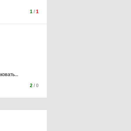
1
/
1
ковать...
2
/
0