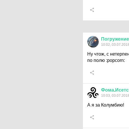
Погружение
10:02, 03.07.201
Ну чтож, с нетерпе
по полю
:popcorn:
Фома
.
Исетс
10:03, 03.07.201
А я за Колумбию!