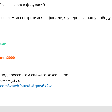
8
о с кем мы встретимся в финале, я уверен за нашу победу!!
кий
8
troit2000
 под прессингом свежего кокса
:ultra:
вежим(с)
:-o
be.com/watch?v=bA-Agaw6k2w