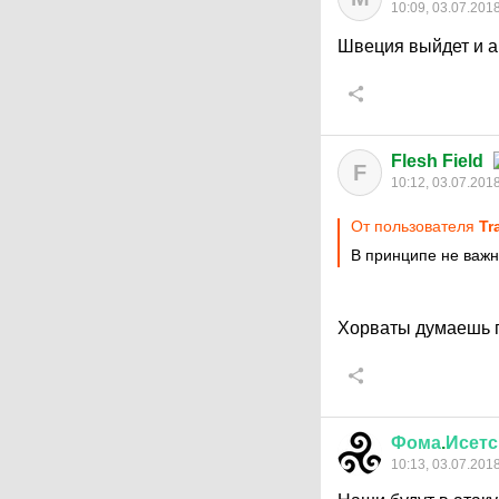
10:09, 03.07.201
Швеция выйдет и а
Flesh Field
F
10:12, 03.07.201
От пользователя
Tr
В принципе не важн
Хорваты думаешь п
Фома
.
Исетс
10:13, 03.07.201