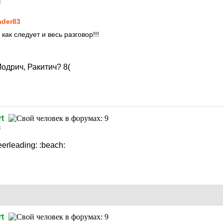
8
ader83
как следует и весь разговор!!!
Модрич, Ракитич?
8(
t
8
eerleading:
:beach:
t