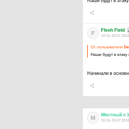
Наши будут в атаку
Flesh Field
F
10:15, 03.07.201
От пользователя
De
Наши будут в атаку 
Начинали в основно
Местный
с
М
10:16, 03.07.201