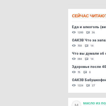
СЕЙЧАС ЧИТАЮ
Еда и алкоголь (в
1200
36
ОАКЗВ Что за запа
758
14
Что вы думали об 
384
14
Здоровье после 4
75
0
ОАКЗВ Бабушкофон
1224
27
масло
из
по
М