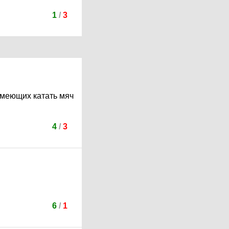
1
/
3
умеющих катать мяч
4
/
3
6
/
1