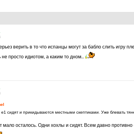
.
8
рьез верить в то что испанцы могут за бабло слить игру п
 не просто идиотом, а каким то дном..
.
8
el
 е1 сидят и прикидываются местными скептиками. Уже блевать тян
т мало осталось. Одни хохлы и сидят. Всем давно противно