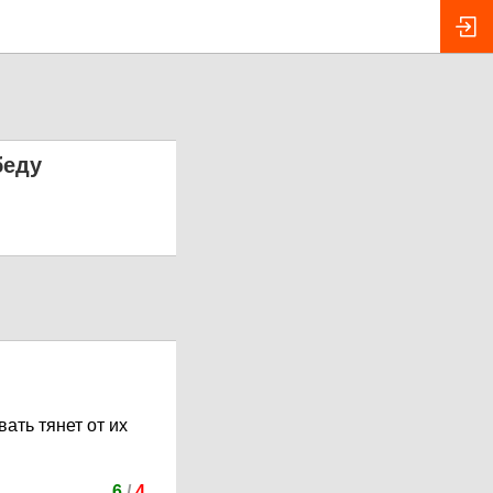
беду
ать тянет от их
6
/
4