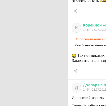
отбросы читать
Коренной
ж
К
14:54, 02.07.201
От пользователя
sm
Уже блевать тянет 
Так нет никаких
Замечательная нац
Доллар
не
п
Д
14:54, 02.07.201
Испанский король 
Триумф победы п