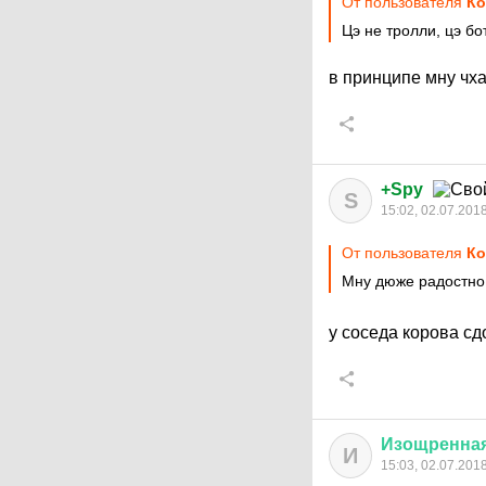
От пользователя
Ко
Цэ не тролли, цэ бо
в принципе мну чх
+Spy
S
15:02, 02.07.201
От пользователя
Ко
Мну дюже радостно,
у соседа корова сд
Изощренна
И
15:03, 02.07.201