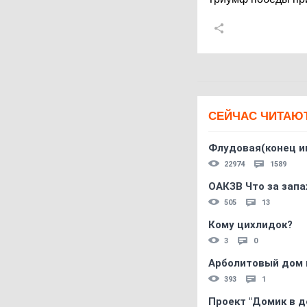
СЕЙЧАС ЧИТАЮ
Флудовая(конец и
22974
1589
ОАКЗВ Что за запа
505
13
Кому цихлидок?
3
0
Арболитовый дом 
393
1
Проект "Домик в д