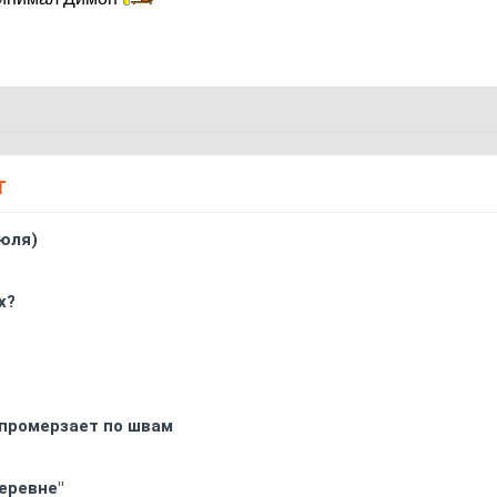
Т
юля)
х?
промерзает по швам
еревне"