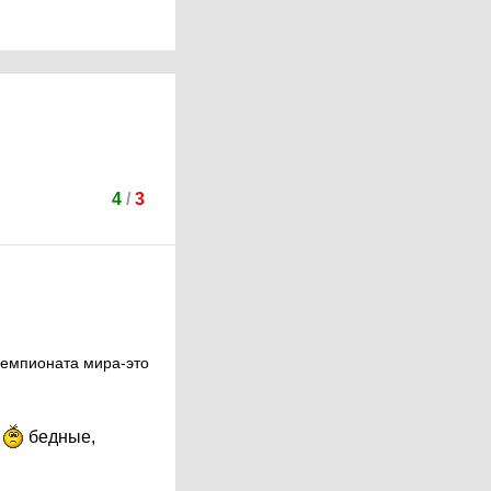
4
/
3
 чемпионата мира-это
я
бедные,