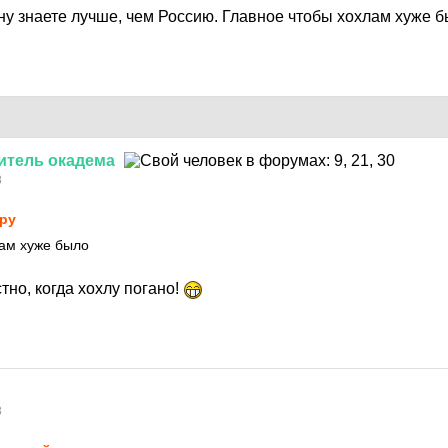
ину знаете лучше, чем Россию. Главное чтобы хохлам хуже 
итель
окадема
8
py
лам хуже было
но, когда хохлу погано!
8