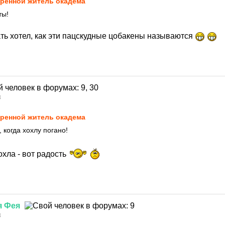
ренной житель окадема
ты!
ать хотел, как эти пацскудные цобакены называются
8
ренной житель окадема
 когда хохлу погано!
охла - вот радость
я
Фея
8