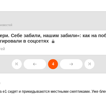
новостей
ери. Себе забили, нашим забили»: как на по
гировали в соцсетях
тей
4
8
а е1 сидят и прикидываются местными скептиками. Уже блев