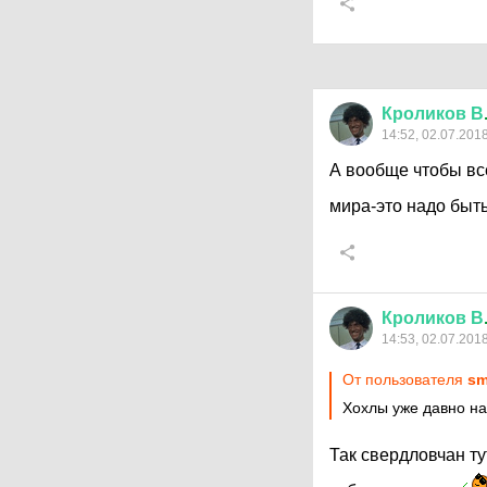
Кроликов
В
14:52, 02.07.201
А вообще чтобы все
мира-это надо быть
Кроликов
В
14:53, 02.07.201
От пользователя
sm
Хохлы уже давно на
Так свердловчан ту