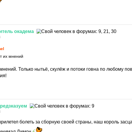
итель
окадема
8
el
от их мнений
 мнений. Только нытьё, скулёж и потоки говна по любому по
ия!
редзказуем
8
прилетел болеть за сборную своей страны, наш король засц
ринимал Димон