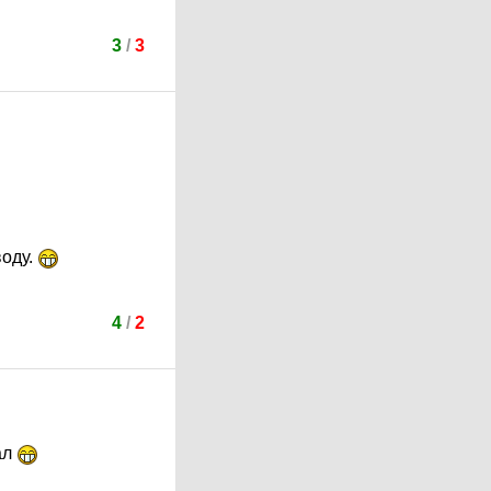
3
/
3
воду.
4
/
2
ал