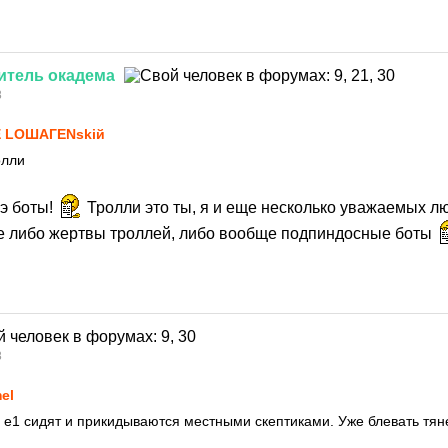
итель
окадема
8
 LОШАГЕNskiй
олли
цэ боты!
Тролли это ты, я и еще несколько уважаемых л
е либо жертвы троллей, либо вообще подпиндосные боты
8
el
 е1 сидят и прикидываются местными скептиками. Уже блевать тян