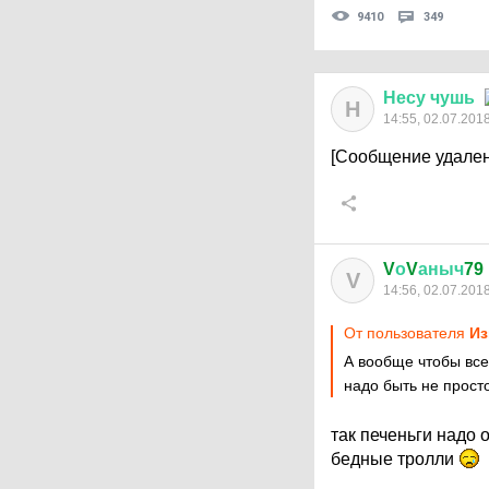
9410
349
Несу
чушь
Н
14:55, 02.07.201
[Сообщение удален
V
о
V
аныч
79
V
14:56, 02.07.201
От пользователя
Из
А вообще чтобы все
надо быть не просто
так печеньги надо
бедные тролли