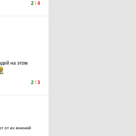
2
/
4
юдей на этом
2
/
3
ет от их мнений