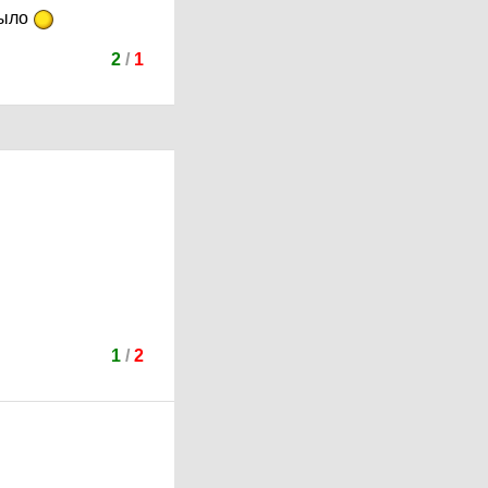
было
2
/
1
1
/
2