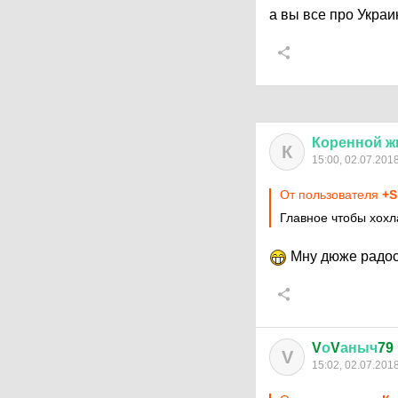
а вы все про Укра
Коренной
ж
К
15:00, 02.07.201
От пользователя
+S
Главное чтобы хох
Мну дюже радост
V
о
V
аныч
79
V
15:02, 02.07.201