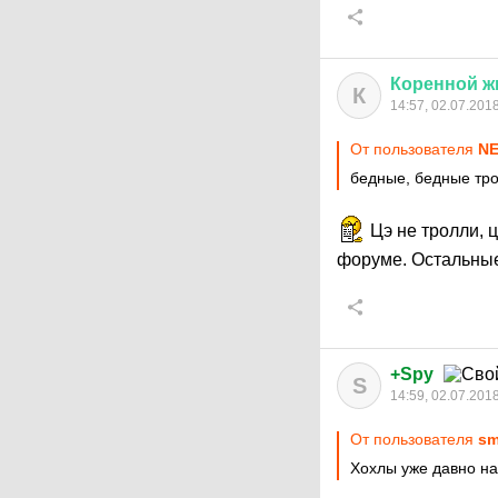
Коренной
ж
К
14:57, 02.07.201
От пользователя
NЕ
бедные, бедные тр
Цэ не тролли, 
форуме. Остальны
+Spy
S
14:59, 02.07.201
От пользователя
sm
Хохлы уже давно на