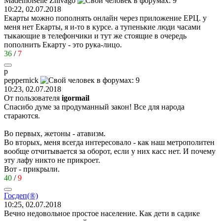
Mademoiselle Zhivago
10:22, 02.07.2018
Екарты можно пополнять онлайн через приложение ЕРЦ. у
меня нет Екарты, я и-то в курсе. а тупенькие люди часами
тыкающие в телефончики и тут же стоящие в очередь
пополнить Екарту - это рука-лицо.
36
/
7
p
peppernick
10:23, 02.07.2018
От пользователя
igormail
Спасибо думе за продуманный закон! Все для народа
стараются.
Во первых, жетоны - атавизм.
Во вторых, меня всегда интересовало - как наш метрополитен
вообще отчитывается за оборот, если у них касс нет. И почему
эту лафу никто не прикроет.
Вот - прикрыли.
40
/
9
Госдеп
(®)
10:25, 02.07.2018
Вечно недовольное простое население. Как дети в садике