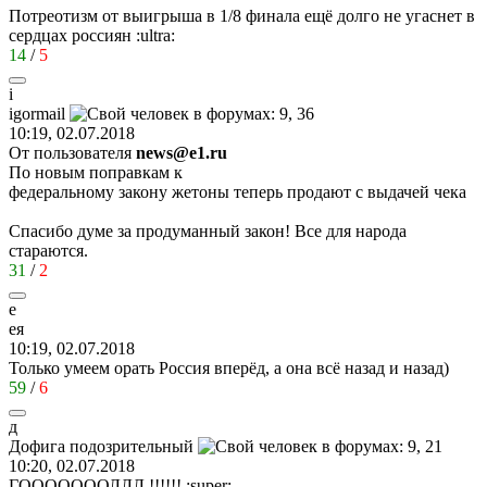
Потреотизм от выигрыша в 1/8 финала ещё долго не угаснет в
сердцах россиян
:ultra:
14
/
5
i
igormail
10:19, 02.07.2018
От пользователя
news@e1.ru
По новым поправкам к
федеральному закону жетоны теперь продают с выдачей чека
Спасибо думе за продуманный закон! Все для народа
стараются.
31
/
2
е
ея
10:19, 02.07.2018
Только умеем орать Россия вперёд, а она всё назад и назад)
59
/
6
д
Дофига
подозрительный
10:20, 02.07.2018
ГОООООООЛЛЛ !!!!!!
:super: