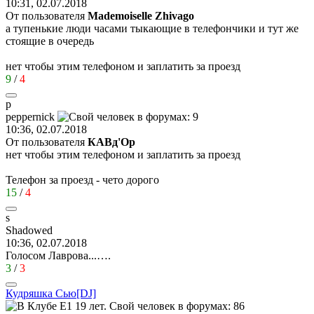
10:31, 02.07.2018
От пользователя
Mademoiselle Zhivago
а тупенькие люди часами тыкающие в телефончики и тут же
стоящие в очередь
нет чтобы этим телефоном и заплатить за проезд
9
/
4
p
peppernick
10:36, 02.07.2018
От пользователя
КАВд'Ор
нет чтобы этим телефоном и заплатить за проезд
Телефон за проезд - чето дорого
15
/
4
s
Shadowed
10:36, 02.07.2018
Голосом Лаврова...….
3
/
3
Кудряшка
Сью
[DJ]