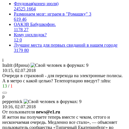
Флудовая(конец июля)
24525
1664
Разминаем мозг: играем в "Ромашку" 3
619
46
ОАКЗВ Бабушкофон.
1178
27
Кому цихлидок?
12
0
Лучшие места для первых свиданий в нашем городе
3179
80
i
IraIrit (
Ирина
)
10:15, 02.07.2018
Очереди в страховой - для перехода на электронные полисы.
А в метро с какой целью? Телепортацию введут?
:ultra:
13
/
1
p
peppernick
10:16, 02.07.2018
От пользователя
news@e1.ru
И жетон вы получаете теперь вместе с чеком, оттого и
нескончаемая очередь. Медленно все стало», — объясняет
пользователь сообщества «Типичный Екатеринбург» во