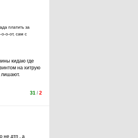
ада платить за
-о-от, сам с
шины кидаю где
с винтом на хитрую
я лишают.
31
/
2
 не дтп , а