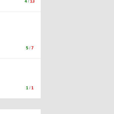
4
/
13
5
/
7
1
/
1