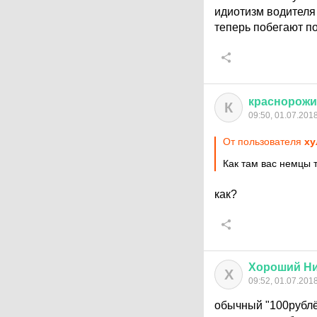
идиотизм водителя 
теперь побегают п
краснорож
К
09:50, 01.07.201
От пользователя
ху
Как там вас немцы
как?
Хороший
Н
Х
09:52, 01.07.201
обычный "100руб