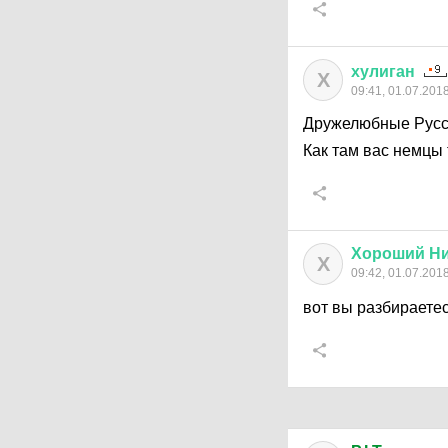
хулиган
Х
09:41, 01.07.201
Дружелюбные Русс
Как там вас немцы
Хороший
Н
Х
09:42, 01.07.201
вот вы разбираетесь