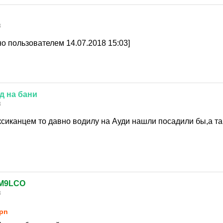
8
о пользователем 14.07.2018 15:03]
д
на
бани
8
сиканцем то давно водилу на Ауди нашли посадили бы,а так
M9LCO
8
pn