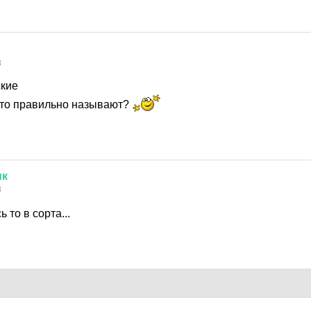
8
кие
 то правильно называют?
ик
8
 то в сорта...