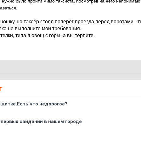
" нужно было пройти мимо таксиста, посмотрев на него непонима
аваться.
ношку, но таксёр стоял поперёг проезда перед воротами - т
пока не выполните мои требования.
телки, типа я овощ с горы, а вы терпите.
Т
 щитке.Есть что недорогое?
 первых свиданий в нашем городе