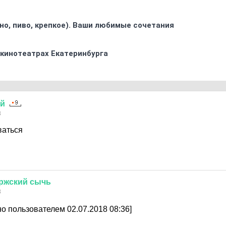
ино, пиво, крепкое). Ваши любимые сочетания
 кинотеатрах Екатеринбурга
ий
8
ваться
ржский
сычь
8
о пользователем 02.07.2018 08:36]