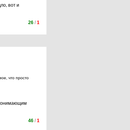
ло, вот и
26
/
1
ое, что просто
непонимающим
46
/
1