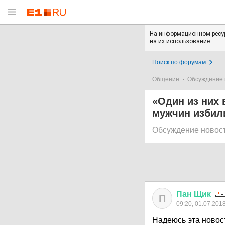
На информационном ресур
на их использование.
Поиск по форумам
Общение
Обсуждение 
«Один из них 
мужчин избили
Обсуждение новос
Пан
Щик
П
09:20, 01.07.201
Надеюсь эта новос