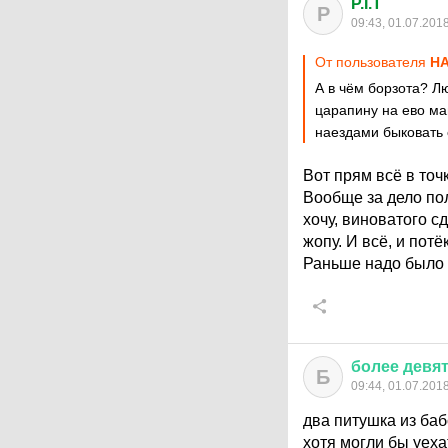
P.I.T
P
09:43, 01.07.201
От пользователя
H
А в чём борзота? Лю
царапину на ево ма
наездами быковать 
Вот прям всё в точк
Вообще за дело пол
хочу, виноватого сд
жопу. И всё, и пот
Раньше надо было 
более
девя
Б
09:44, 01.07.201
два питушка из ба
хотя могли бы уеха