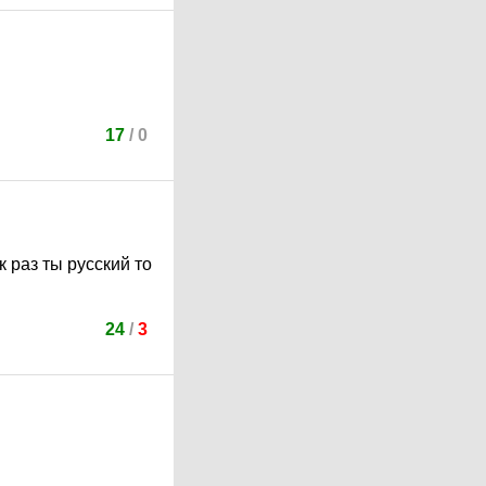
17
/
0
 раз ты русский то
24
/
3