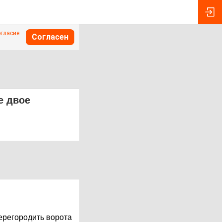
огласие
Согласен
е двое
ерегородить ворота