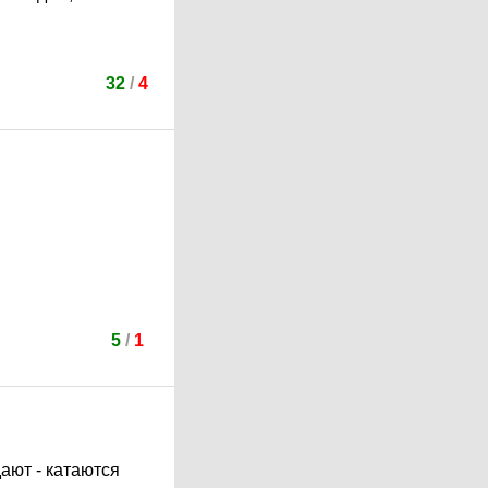
32
/
4
5
/
1
дают - катаются