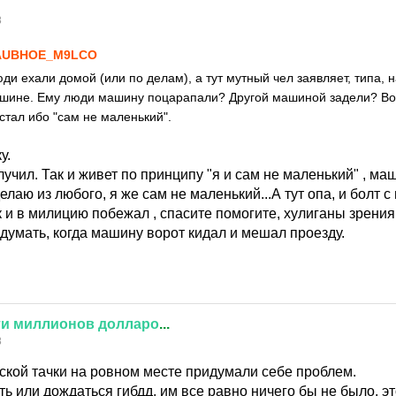
8
AUBHOE_M9LCO
ди ехали домой (или по делам), а тут мутный чел заявляет, типа, н
шине. Ему люди машину поцарапали? Другой машиной задели? Во-о
стал ибо "сам не маленький".
у.
учил. Так и живет по принципу "я и сам не маленький" , ма
елаю из любого, я же сам не маленький...А тут опа, и болт 
ёк и в милицию побежал , спасите помогите, хулиганы зрени
думать, когда машину ворот кидал и мешал проезду.
ти
миллионов
долларо
...
8
бской тачки на ровном месте придумали себе проблем.
ть или дождаться гибдд, им все равно ничего бы не было. это