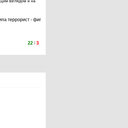
ющим взглядом и на
ипа террорист - фиг
22
/
3