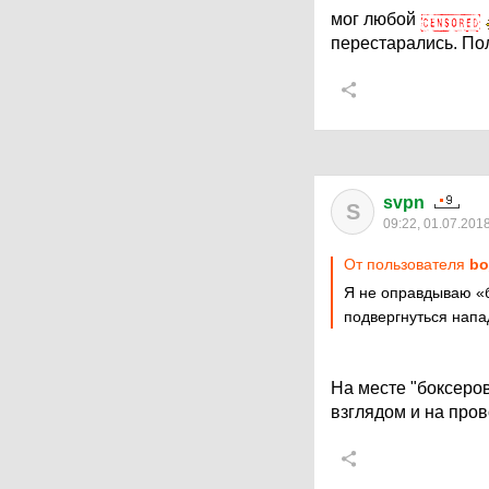
мог любой
перестарались. По
svpn
S
09:22, 01.07.201
От пользователя
bo
Я не оправдываю «б
подвергнуться напа
На месте "боксеро
взглядом и на пров