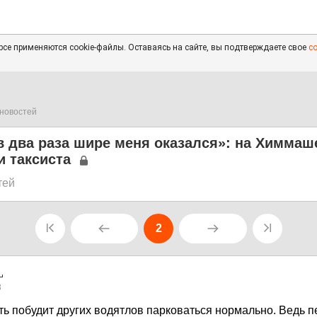
се применяются cookie-файлы. Оставаясь на сайте, вы подтверждаете свое
с
новостей
в два раза шире меня оказался»: на Химмаш
 таксиста
тей
2
8
ть побудит других водятлов парковаться нормально. Ведь п