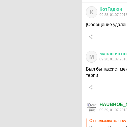
КотГадюн
К
09:28, 01.07.201
[Сообщение удален
масло
из
по
М
09:28, 01.07.201
Был бы таксист мек
терпи
HAUBHOE_
09:29, 01.07.201
От пользователя
sv