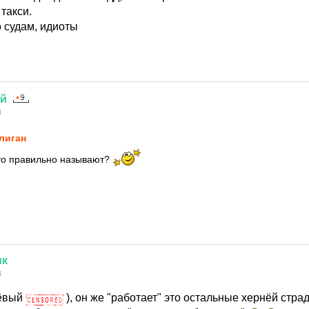
такси.
о судам, идиоты
ий
8
лиган
 то правильно называют?
ик
8
лёвый
), он же "работает" это остальные хернёй стра