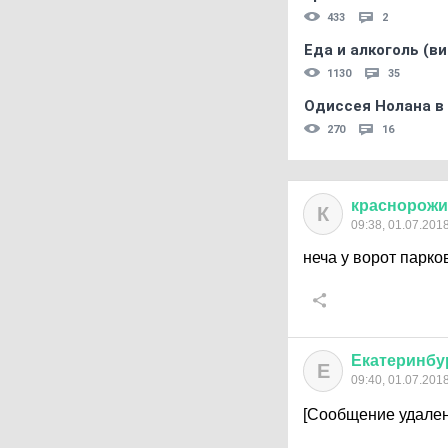
433
2
Еда и алкоголь (в
1130
35
Одиссея Нолана в
270
16
краснорож
К
09:38, 01.07.201
неча у ворот парко
Екатеринбу
Е
09:40, 01.07.201
[Сообщение удален