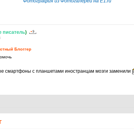
Фотография из Фотогалереи на E1.ru
е
писатель
)
8
стный Блоггер
помочь
тые смартфоны с планшетами иностранцам мозги заменили
Т