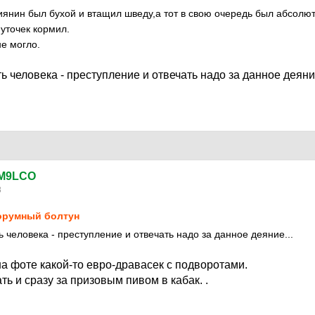
иянин был бухой и втащил шведу,а тот в свою очередь был абсолю
уточек кормил.
не могло.
ь человека - преступление и отвечать надо за данное деяние
M9LCO
8
румный болтун
 человека - преступление и отвечать надо за данное деяние...
 на фоте какой-то евро-дравасек с подворотами.
ть и сразу за призовым пивом в кабак. .