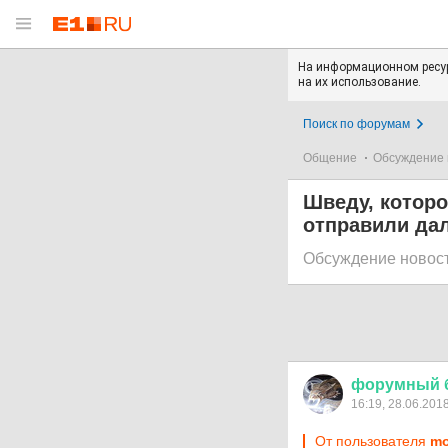
На информационном ресур
на их использование.
Поиск по форумам
Общение
Обсуждение 
Шведу, которо
отправили да
Обсуждение новос
форумный
16:19, 28.06.201
От пользователя
mo