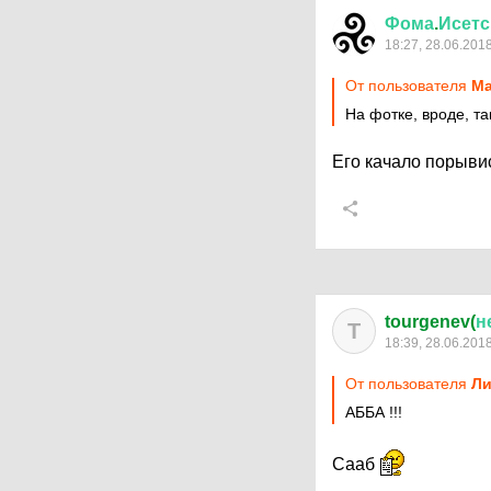
Фома
.
Исетс
18:27, 28.06.201
От пользователя
Ма
На фотке, вроде, т
Его качало порыви
tourgenev(
н
T
18:39, 28.06.201
От пользователя
Ли
АББА !!!
Сааб