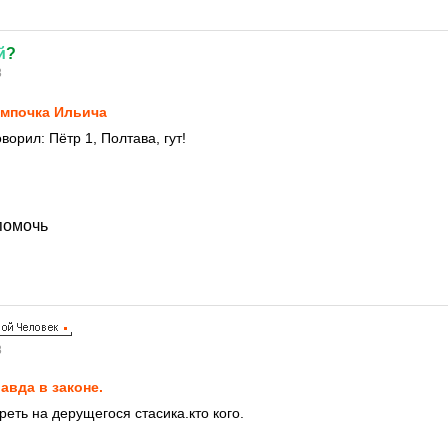
й
?
8
мпочка Ильича
ворил: Пётр 1, Полтава, гут!
 помочь
8
авда в законе.
еть на дерущегося стасика.кто кого.