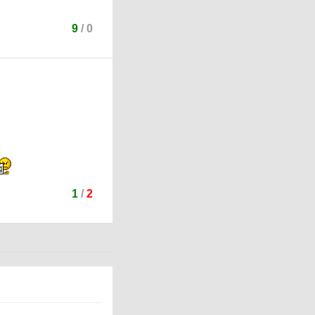
9
/
0
1
/
2