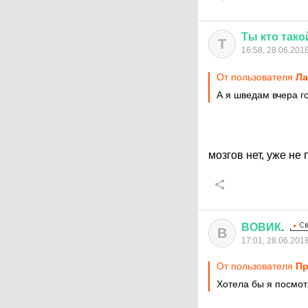
Ты
кто
тако
Т
16:58, 28.06.201
От пользователя
Ла
А я шведам вчера го
мозгов нет, уже не
ВОВИК
.
В
17:01, 28.06.201
От пользователя
Пр
Хотела бы я посмотр