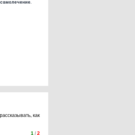
 самолечение.
рассказывать, как
1
/
2