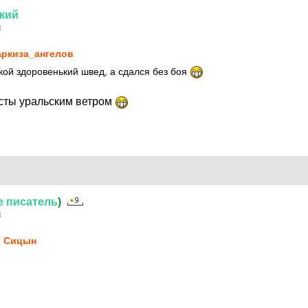
кий
8
ркиза_ангелов
акой здоровенький швед, а сдался без боя
сты уральским ветром
е
писатель
)
8
 Сицын