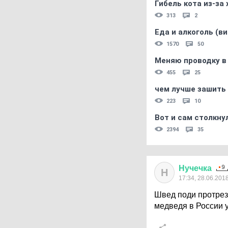
Гибель кота из-за
313
2
Еда и алкоголь (в
1570
50
Меняю проводку в
455
25
чем лучше зашить 
223
10
Вот и сам столкнул
2394
35
Нучечка
Н
17:34, 28.06.201
Швед поди протрез
медведя в России 