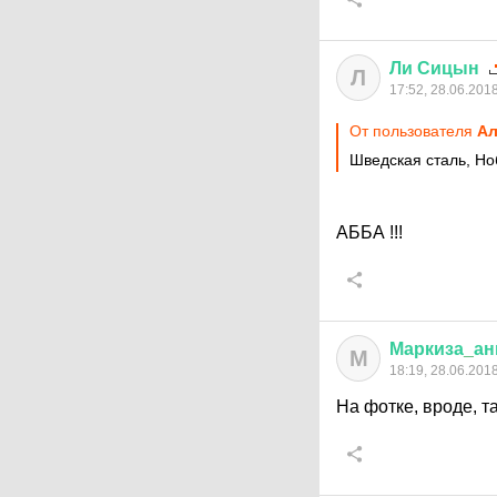
Ли
Сицын
Л
17:52, 28.06.201
От пользователя
Ал
Шведская сталь, Но
АББА !!!
Маркиза
_
ан
М
18:19, 28.06.201
На фотке, вроде, т