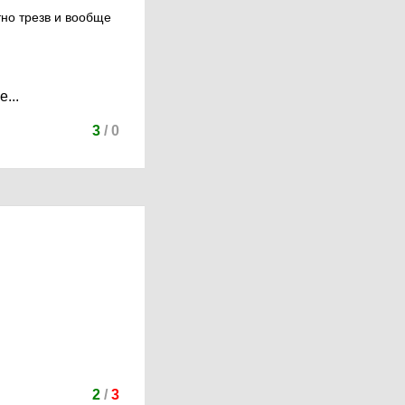
тно трезв и вообще
...
3
/
0
2
/
3