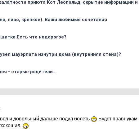
 халатности приюта Кот Леопольд, скрытиe информации и
ино, пиво, крепкое). Ваши любимые сочетания
 щитке.Есть что недорогое?
узел мауэрлата изнутри дома (внутренняя стена)?
ся - старые родители...
8
вел и довольный дальше подул болеть
Будет правнукам 
укокошил.