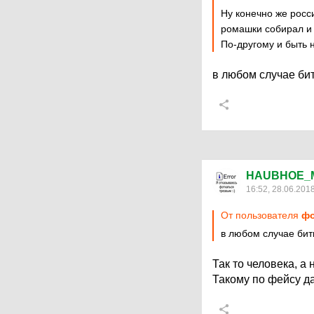
Ну конечно же росс
ромашки собирал и 
По-другому и быть 
в любом случае бит
HAUBHOE_
16:52, 28.06.201
От пользователя
фо
в любом случае бить
Так то человека, а
Такому по фейсу да