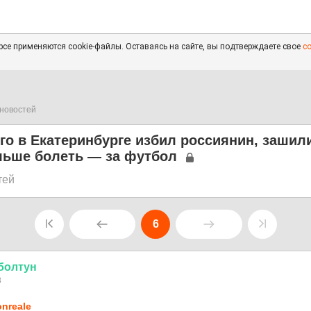
се применяются cookie-файлы. Оставаясь на сайте, вы подтверждаете свое
с
новостей
го в Екатеринбурге избил россиянин, зашили
льше болеть — за футбол
тей
6
болтун
8
nreale