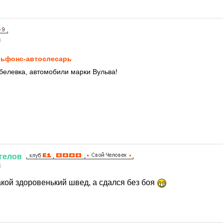
8
ьфoнс-автослесарь
белевка, автомобили марки Вульва!
гелов
8
акой здоровенький швед, а сдался без боя