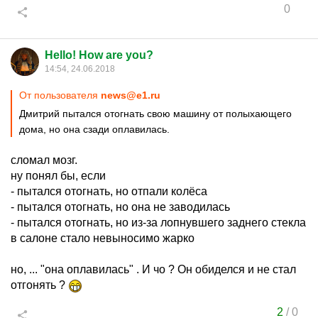
0
Hello! How are you?
14:54, 24.06.2018
От пользователя
news@e1.ru
Дмитрий пытался отогнать свою машину от полыхающего
дома, но она сзади оплавилась.
сломал мозг.
ну понял бы, если
- пытался отогнать, но отпали колёса
- пытался отогнать, но она не заводилась
- пытался отогнать, но из-за лопнувшего заднего стекла
в салоне стало невыносимо жарко
но, ... "она оплавилась" . И чо ? Он обиделся и не стал
отгонять ?
2
/
0