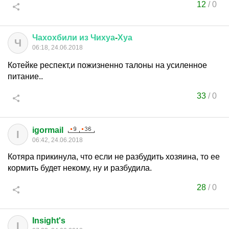
12
/
0
Чахохбили
из
Чихуа
-
Хуа
Ч
06:18, 24.06.2018
Котейке респект,и пожизненно талоны на усиленное
питание..
33
/
0
igormail
I
06:42, 24.06.2018
Котяра прикинула, что если не разбудить хозяина, то ее
кормить будет некому, ну и разбудила.
28
/
0
Insight's
I