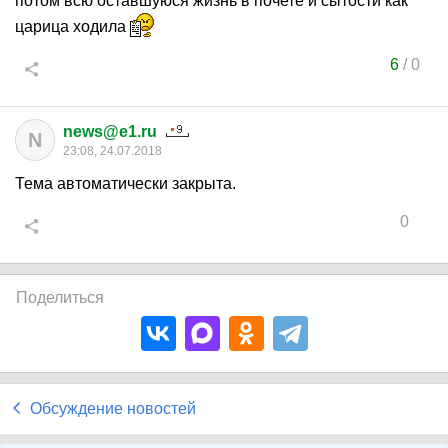
потом всю оставшуюся жизнь в почете и сытости как
царица ходила
6
/
0
news@e1.ru
N
23:08, 24.07.2018
Тема автоматически закрыта.
0
Поделиться
Обсуждение новостей