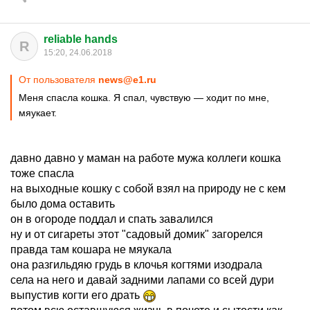
reliable hands
R
15:20, 24.06.2018
От пользователя
news@e1.ru
Меня спасла кошка. Я спал, чувствую — ходит по мне,
мяукает.
давно давно у маман на работе мужа коллеги кошка
тоже спасла
на выходные кошку с собой взял на природу не с кем
было дома оставить
он в огороде поддал и спать завалился
ну и от сигареты этот "садовый домик" загорелся
правда там кошара не мяукала
она разгильдяю грудь в клочья когтями изодрала
села на него и давай задними лапами со всей дури
выпустив когти его драть