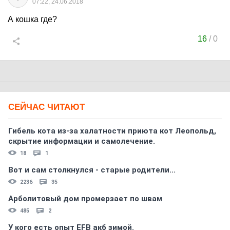
07:22, 24.06.2018
А кошка где?
16
/
0
СЕЙЧАС ЧИТАЮТ
Гибель кота из-за халатности приюта кот Леопольд,
скрытиe информации и самолечение.
18
1
Вот и сам столкнулся - старые родители...
2236
35
Арболитовый дом промерзает по швам
485
2
У кого есть опыт EFB акб зимой.