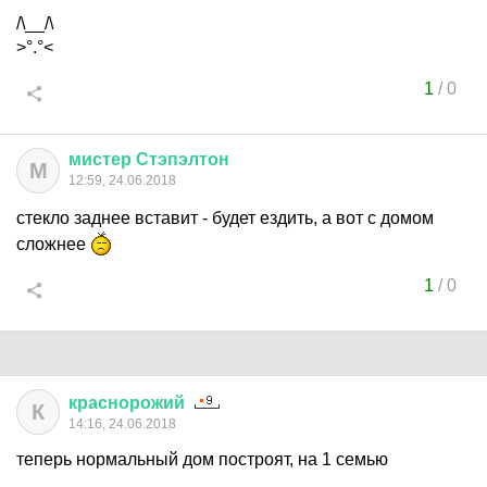
/\__/\
>°.°<
1
/
0
мистер
Стэпэлтон
М
12:59, 24.06.2018
стекло заднее вставит - будет ездить, а вот с домом
сложнее
1
/
0
краснорожий
К
14:16, 24.06.2018
теперь нормальный дом построят, на 1 семью