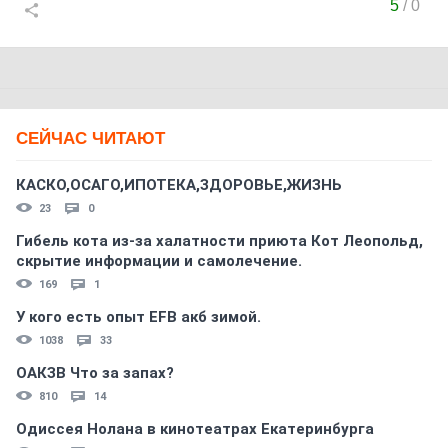
5
/
0
СЕЙЧАС ЧИТАЮТ
КАСКО,ОСАГО,ИПОТЕКА,ЗДОРОВЬЕ,ЖИЗНЬ
23
0
Гибель кота из-за халатности приюта Кот Леопольд,
скрытиe информации и самолечение.
169
1
У кого есть опыт EFB акб зимой.
1038
33
ОАКЗВ Что за запах?
810
14
Одиссея Нолана в кинотеатрах Екатеринбурга