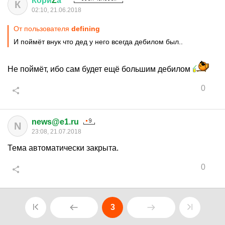
Кори
Z
а
™
К
02:10, 21.06.2018
От пользователя
defining
И поймёт внук что дед у него всегда дебилом был..
Не поймёт, ибо сам будет ещё большим дебилом
0
news@e1.ru
N
23:08, 21.07.2018
Тема автоматически закрыта.
0
3