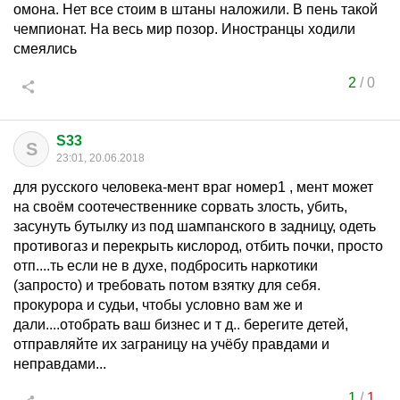
омона. Нет все стоим в штаны наложили. В пень такой
чемпионат. На весь мир позор. Иностранцы ходили
смеялись
2
/
0
S33
S
23:01, 20.06.2018
для русского человека-мент враг номер1 , мент может
на своём соотечественнике сорвать злость, убить,
засунуть бутылку из под шампанского в задницу, одеть
противогаз и перекрыть кислород, отбить почки, просто
отп....ть если не в духе, подбросить наркотики
(запросто) и требовать потом взятку для себя.
прокурора и судьи, чтобы условно вам же и
дали....отобрать ваш бизнес и т д.. берегите детей,
отправляйте их заграницу на учёбу правдами и
неправдами...
1
/
1