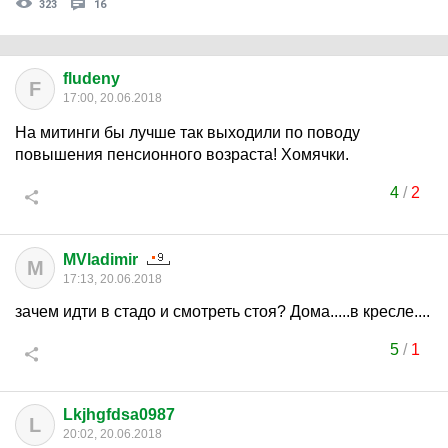
323
16
fludeny
F
17:00, 20.06.2018
На митинги бы лучше так выходили по поводу
повышения пенсионного возраста! Хомячки.
4
/
2
MVladimir
M
17:13, 20.06.2018
зачем идти в стадо и смотреть стоя? Дома.....в кресле....
5
/
1
Lkjhgfdsa0987
L
20:02, 20.06.2018