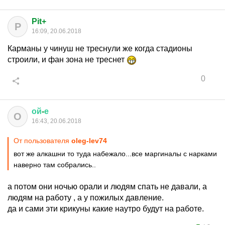
Pit+
P
16:09, 20.06.2018
Карманы у чинуш не треснули же когда стадионы
строили, и фан зона не треснет
0
ой
-
е
О
16:43, 20.06.2018
От пользователя
oleg-lev74
вот же алкашни то туда набежало...все маргиналы с нарками
наверно там собрались..
а потом они ночью орали и людям спать не давали, а
людям на работу , а у пожилых давление.
да и сами эти крикуны какие наутро будут на работе.