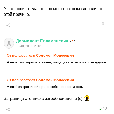
У нас тоже... недавно вон мост платным сделали по
этой причине.
0
Дормидонт
Евлампиевич
Д
15:40, 20.06.2018
От пользователя
Соломон Моисеевич
А ещё там зарплата выше, медицина есть и многое другое
От пользователя
Соломон Моисеевич
А ещё за границей право собственности есть
Заграница-это миф о загробной жизни (с)
3
/
0