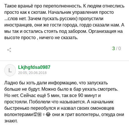
Такое враньё про переполненность. К людям отнеслись
просто как к скотам. Начальник управления просто
...слов нет. Зачем пускать русских) пропустили
иностранцев, они же гости города, гордо сказали нам. А
мы так и остались стоять под забором. Организация на
высоте просто , ничего не сказать.
3
/
0
Lkjhgfdsa0987
L
20:05, 20.06.2018
Ладно бы хоть дали информацию, что запускать
больше не будут. Можно было в бар уехать смотреть.
Но нет. Сейчас ещё 5 мин, так все 90 минут и
простояли. Поболели что называется. А начальник
быстренько переобулся и назвал своих омоновцев
волонтерами🤦🏼♀😂 они ж грит волонтеры, откуда они
знают.