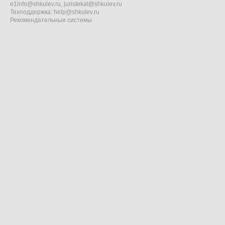
e1info@shkulev.ru
,
juristekat@shkulev.ru
Техподдержка:
help@shkulev.ru
Рекомендательные системы