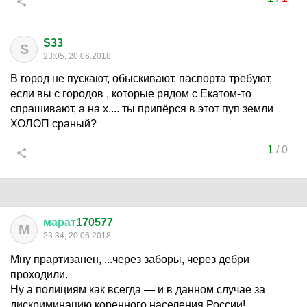
S33
S
23:05, 20.06.2018
В город не пускают, обыскивают. паспорта требуют,
если вы с городов , которые рядом с Екатом-то
спрашивают, а на х.... ты припёрся в этот пуп земли
ХОЛОП сраный?
1
/
0
марат
170577
М
23:34, 20.06.2018
Мну прартизанен, ...через заборы, через дебри
проходили.
Ну а полициям как всегда — и в данном случае за
дискриминацию коренного населения России!