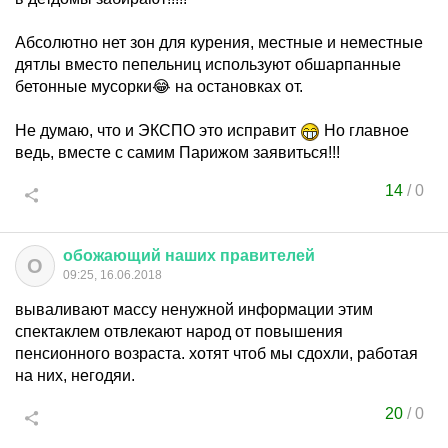
Абсолютно нет зон для курения, местные и неместные
дятлы вместо пепельниц используют обшарпанные
бетонные мусорки😂 на остановках от.
Не думаю, что и ЭКСПО это исправит
Но главное
ведь, вместе с самим Парижом заявиться!!!
14
/
0
обожающий
наших
правителей
О
09:25, 16.06.2018
вываливают массу ненужной информации этим
спектаклем отвлекают народ от повышения
пенсионного возраста. хотят чтоб мы сдохли, работая
на них, негодяи.
20
/
0