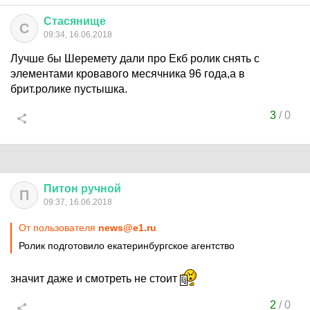
Стасянище
С
09:34, 16.06.2018
Лучше бы Шеремету дали про Екб ролик снять с
элементами кровавого месячника 96 года,а в
брит.ролике пустышка.
3
/
0
Питон
ручной
П
09:37, 16.06.2018
От пользователя
news@e1.ru
Ролик подготовило екатеринбургское агентство
значит даже и смотреть не стоит
2
/
0