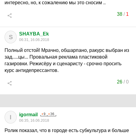
интересно, но, к сожалению мы это сносим ..
38
/
1
SHAYBA_Ek
S
06:31, 16.06.2018
Полный отстой! Мрачно, обшарпано, ракурс выбран из
зад.....цы... Провальная реклама пластиковой
газировки. Режисёру и сценаристу - срочно просить
курс антидепрессантов.
26
/
0
igormail
I
06:35, 16.06.2018
Ролик показал, что в городе есть субкультура и больше