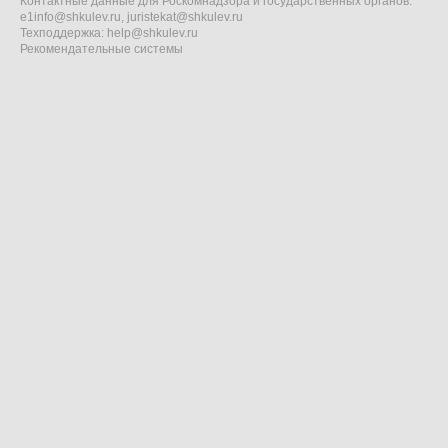
Контактные данные для Роскомнадзора и государственных органов:
e1info@shkulev.ru
,
juristekat@shkulev.ru
Техподдержка:
help@shkulev.ru
Рекомендательные системы