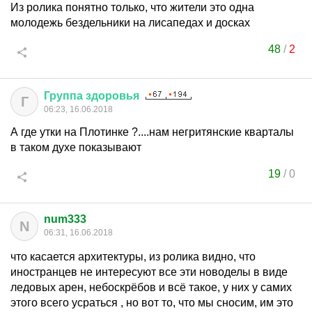
Из ролика понятно только, что жители это одна
молодежь бездельники на лисапедах и досках
48
/
2
Группа
здоровья
Г
06:23, 16.06.2018
А где утки на Плотинке ?....нам негритянские кварталы
в таком духе показывают
19
/
0
num333
N
06:31, 16.06.2018
что касается архитектуры, из ролика видно, что
иностранцев не интересуют все эти новоделы в виде
ледовых арен, небоскрёбов и всё такое, у них у самих
этого всего усраться , но вот то, что мы сносим, им это