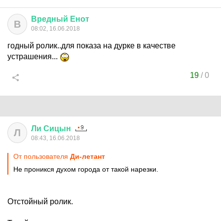
Вредный
Енот
В
08:02, 16.06.2018
годный ролик..для показа на дурке в качестве
устрашения...
19
/
0
Ли
Сицын
Л
08:43, 16.06.2018
От пользователя
Ди-летант
Не проникся духом города от такой нарезки.
Отстойный ролик.