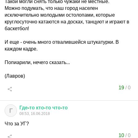
Такой могли снять только чужаки не местные.
Можно подумать, что наш город населен
исключительно молодыми остолопами, которые
круглосуточно катаются на досках, танцуют и играют в
баскетбол!
И еще - очень много отвалившейся штукатурки. В
каждом кадре.
Попиарили, нечего сказать...
(Лавров)
19
/
0
Где
-
то
кто
-
то
что
-
то
Г
08:53, 16.06.2018
Что за УГ?
10
/
0