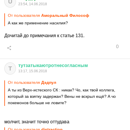
U
23:54, 14.06.2018
От пользователя
Аморальный Философ
А как же применение насилия?
Дочитай до примечания к статье 131.
0
тутзатыкаютротнесогласным
Т
13:17, 15.06.2018
От пользователя
Дэдпул
А ты из Верх-истеского СК : никак? Чо, как твой коллега,
который за взятку задержан? Вены не вскрыл ещё? А чо
покемонов больше не ловите?
молчит, значит точно оттудава
От пользователя
distraction