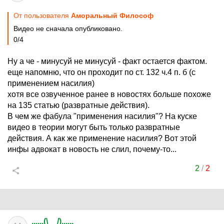
От пользователя
Аморальный Философ
Видео не сначала опубликовано.
0/4
Ну а че - минусуй не минусуй - факт остается фактом.
еще напомню, что он проходит по ст. 132 ч.4 п. б (с
применением насилия)
хотя все озвученное ранее в новостях больше похоже
на 135 статью (развратные действия).
В чем же фабула "применения насилия"? На куске
видео в теории могут быть только развратные
действия. А как же применение насилия? Вот этой
инфы адвокат в новость не слил, почему-то...
2
/
2
......(\__/)......