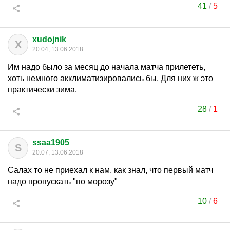
41
/
5
xudojnik
X
20:04, 13.06.2018
Им надо было за месяц до начала матча прилететь,
хоть немного акклиматизировались бы. Для них ж это
практически зима.
28
/
1
ssaa1905
S
20:07, 13.06.2018
Салах то не приехал к нам, как знал, что первый матч
надо пропускать "по морозу"
10
/
6