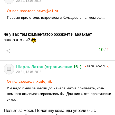
20:21, 13.06.2018
От пользователя
news@e1.ru
Первые прилетели: встречаем в Кольцово в прямом эф...
че у вас там комментатор ээээкает и аааакает
запор что ли?
10
/
4
Шарль
Латэн
(
ограничение
16+)
Ш
20:21, 13.06.2018
От пользователя
xudojnik
Им надо было за месяц до начала матча прилететь, хоть
немного акклиматизировались бы. Для них ж это практически
зима.
Нельзя за меся. Половину команды увезли бы с