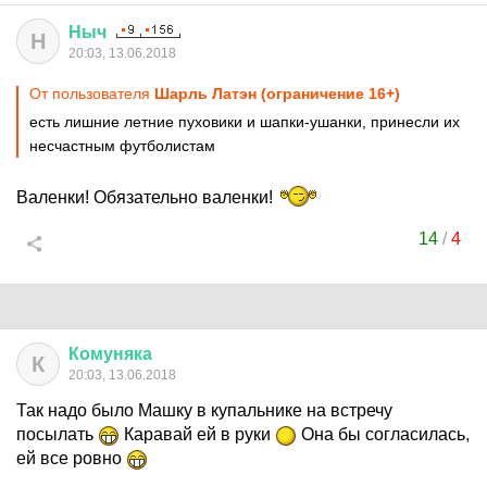
Ныч
Н
20:03, 13.06.2018
От пользователя
Шарль Латэн (ограничение 16+)
есть лишние летние пуховики и шапки-ушанки, принесли их
несчастным футболистам
Валенки! Обязательно валенки!
14
/
4
Комуняка
К
20:03, 13.06.2018
Так надо было Машку в купальнике на встречу
посылать
Каравай ей в руки
Она бы согласилась,
ей все ровно