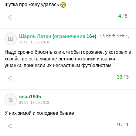
шутка про жену удалась
4
/
8
Шарль
Латэн
(
ограничение
16+)
Ш
20:00, 13.06.2018
Надо срочно бросить клич, чтобы горожане, у которых в
хозяйстве есть лишние летние пуховики и шапки-
ушанки, принесли их несчастным футболистам
33
/
3
ssaa1905
S
20:02, 13.06.2018
У них зимой и холоднее бывает
9
/
11