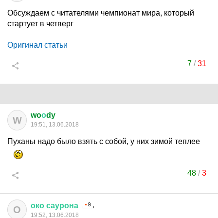
Обсуждаем с читателями чемпионат мира, который
стартует в четверг
Оригинал статьи
7
/
31
wo
о
dy
W
19:51, 13.06.2018
Пуханы надо было взять с собой, у них зимой теплее
48
/
3
око
саурона
О
19:52, 13.06.2018