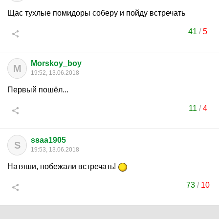
Щас тухлые помидоры соберу и пойду встречать
41
/
5
Morskoy_boy
M
19:52, 13.06.2018
Первый пошёл...
11
/
4
ssaa1905
S
19:53, 13.06.2018
Натяши, побежали встречать!
73
/
10