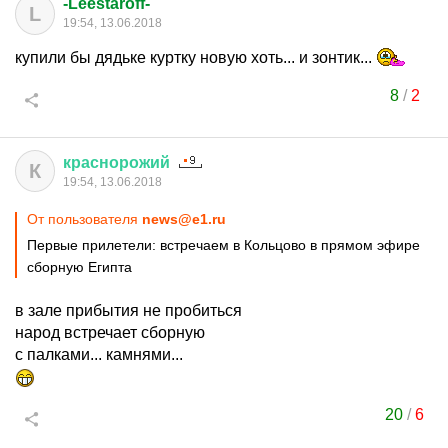
-Leestaroff-
L
19:54, 13.06.2018
купили бы дядьке куртку новую хоть... и зонтик...
8
/
2
краснорожий
К
19:54, 13.06.2018
От пользователя
news@e1.ru
Первые прилетели: встречаем в Кольцово в прямом эфире
сборную Египта
в зале прибытия не пробиться
народ встречает сборную
с палками... камнями...
20
/
6