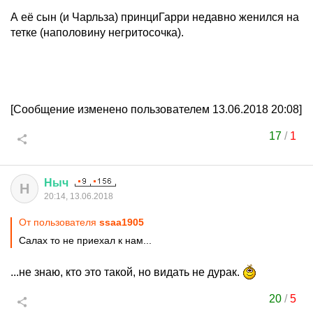
А её сын (и Чарльза) принциГарри недавно женился на
тетке (наполовину негритосочка).
[Сообщение изменено пользователем 13.06.2018 20:08]
17
/
1
Ныч
Н
20:14, 13.06.2018
От пользователя
ssaa1905
Салах то не приехал к нам...
...не знаю, кто это такой, но видать не дурак.
20
/
5