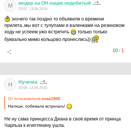
модер
на
ОН
нацик
недобитый
М
20:07, 13.06.2018
эххчего так поздно то объявили о времени
прилета..мы вот с тулупами и валенками на резиновом
ходу не успеем ужо встретить
только только
буквально мимо кольцово пронеслись))
10
/
1
Нучечка
Н
20:08, 13.06.2018
От пользователя
ssaa1905
Натяши, побежали встречать!
Не ну сама принцесса Диана в своё время от принца
Чарльза к египтянину ушла.