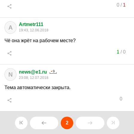
0
/
1
Artmetr111
A
19:43, 12.06.2018
Чё она жрёт на рабочем месте?
1
/
0
news@e1.ru
N
23:08, 12.07.2018
Тема автоматически закрыта.
0
2