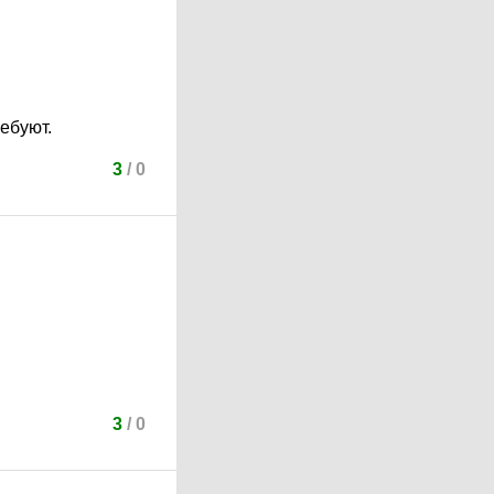
ебуют.
3
/
0
3
/
0