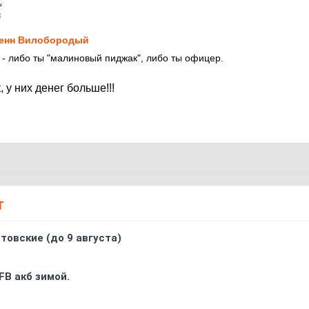
8
енн Вилобородый
 - либо ты "малиновый пиджак", либо ты офицер.
у них денег больше!!!
Т
товские (до 9 августа)
FB акб зимой.