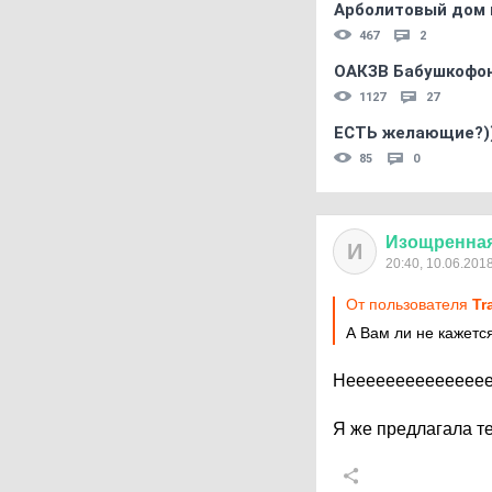
Арболитовый дом 
467
2
ОАКЗВ Бабушкофон
1127
27
ЕСТЬ желающие?)
85
0
Изощренна
И
20:40, 10.06.201
От пользователя
Tr
А Вам ли не кажетс
Неееееееееееееее
Я же предлагала те