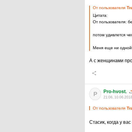
От пользователя
Tr
Цитата:
От пользователя: б
потом удивлется чег
Меня еще ни одной 
А с женщинами пр
Pro-hvost.
P
21:06, 10.06.201
От пользователя
Tr
Стасик, когда у ва