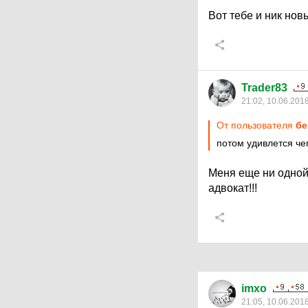
Вот тебе и ник нов
Trader83
21:02, 10.06.201
От пользователя
бе
потом удивлется чег
Меня еще ни одной
адвокат!!!
imxo
21:05, 10.06.201