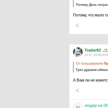
Почему День погран
Потому, что мало т
Trader83
20:37, 10.06.201
От пользователя
Пр
Грех дураков обман
А Вам ли не кажетс
модер
на
О
М