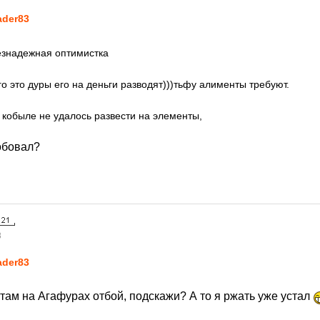
ader83
езнадежная оптимистка
о это дуры его на деньги разводят)))тьфу алименты требуют.
кобыле не удалось развести на элементы,
обовал?
8
ader83
с там на Агафурах отбой, подскажи? А то я ржать уже устал