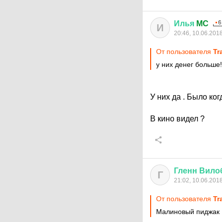
Илья
MC
И
20:46, 10.06.201
От пользователя
Tr
у них денег больше!
У них да . Было ког
В кино видел ?
Гленн
Вило
Г
21:02, 10.06.201
От пользователя
Tr
Малиновый пиджак