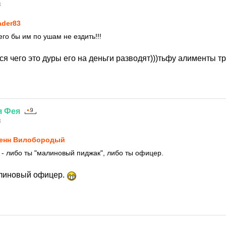
8
ader83
его бы им по ушам не ездить!!!
ся чего это дуры его на деньги разводят)))тьфу алименты тр
я
Фея
8
енн Вилобородый
 - либо ты "малиновый пиджак", либо ты офицер.
алиновый офицер.