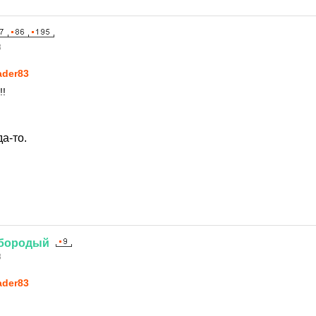
8
ader83
!!
да-то.
бородый
8
ader83