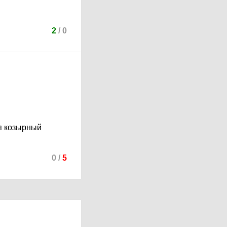
2
/
0
ня козырный
0
/
5