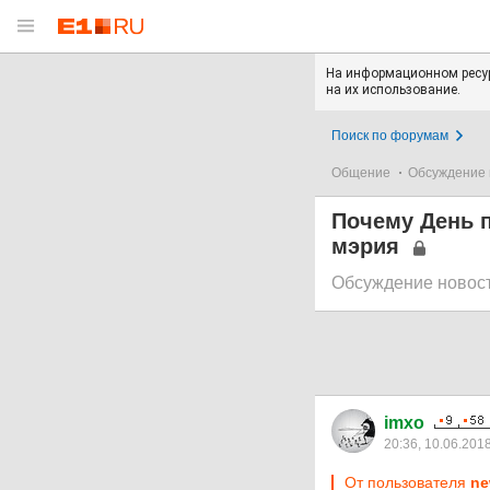
На информационном ресур
на их использование.
Поиск по форумам
Общение
Обсуждение 
Почему День п
мэрия
Обсуждение новос
imxo
20:36, 10.06.201
От пользователя
ne