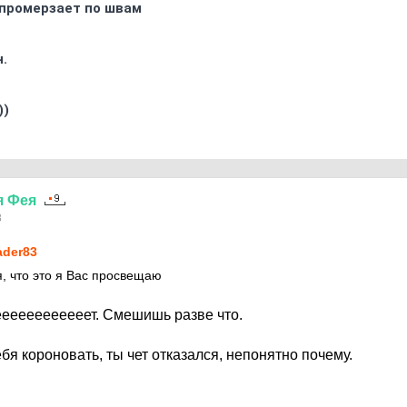
промерзает по швам
.
))
я
Фея
8
ader83
я, что это я Вас просвещаю
ееееееееееет. Смешишь разве что.
бя короновать, ты чет отказался, непонятно почему.