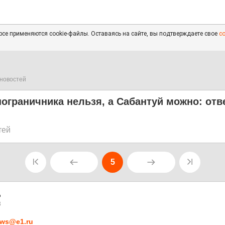
се применяются cookie-файлы. Оставаясь на сайте, вы подтверждаете свое
с
новостей
ограничника нельзя, а Сабантуй можно: отв
тей
5
8
ws@e1.ru