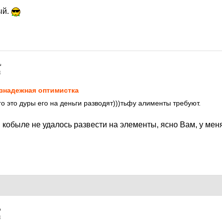
ый.
8
знадежная оптимистка
о это дуры его на деньги разводят)))тьфу алименты требуют.
 кобыле не удалось развести на элементы, ясно Вам, у ме
8