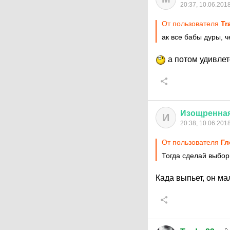
20:37, 10.06.201
От пользователя
Tr
ак все бабы дуры, ч
а потом удивлет
Изощренна
И
20:38, 10.06.201
От пользователя
Гл
Тогда сделай выбор
Када выпьет, он м