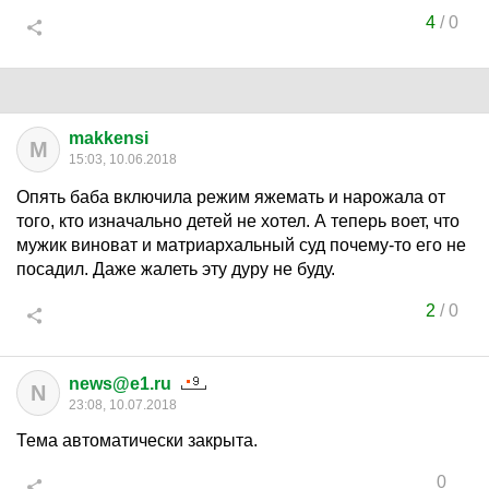
4
/
0
makkensi
M
15:03, 10.06.2018
Опять баба включила режим яжемать и нарожала от
того, кто изначально детей не хотел. А теперь воет, что
мужик виноват и матриархальный суд почему-то его не
посадил. Даже жалеть эту дуру не буду.
2
/
0
news@e1.ru
N
23:08, 10.07.2018
Тема автоматически закрыта.
0