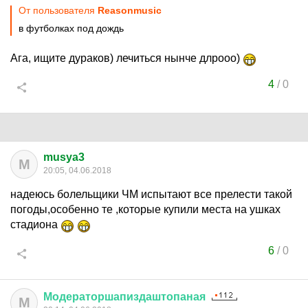
От пользователя
Reasonmusic
в футболках под дождь
Ага, ищите дураков) лечиться нынче длрооо)
4
/
0
musya3
M
20:05, 04.06.2018
надеюсь болельщики ЧМ испытают все прелести такой
погоды,особенно те ,которые купили места на ушках
стадиона
6
/
0
Модераторшапиздаштопаная
М