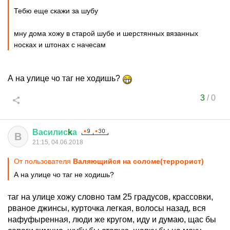
Тебю еще скажи за шубу
мну дома хожу в старой шубе и шерстянных вязанных
носках и штонах с начесам
А на улице чо таг не ходишь?
3
/
0
Василис
k
а
В
21:15, 04.06.2018
От пользователя
Валяющийся на соломе(террорист)
А на улице чо таг не ходишь?
таг на улице хожу словно там 25 градусов, крассовки,
рваное джинсы, курточка легкая, волосы назад, вся
нафуфыренная, люди же кругом, иду и думаю, щас бы