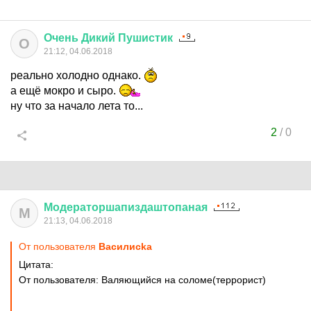
Очень
Дикий
Пушистик
О
21:12, 04.06.2018
реально холодно однако.
а ещё мокро и сыро.
ну что за начало лета то...
2
/
0
Модераторшапиздаштопаная
М
21:13, 04.06.2018
От пользователя
Василисkа
Цитата:
От пользователя: Валяющийся на соломе(террорист)