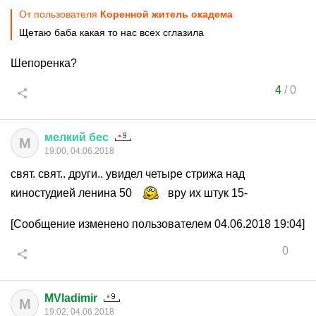
От пользователя
Коренной житель окадема
Щетаю баба какая то нас всех сглазила
Шепоренка?
4
/
0
мелкий
бес
М
19:00, 04.06.2018
свят. свят.. други.. увидел четыре стрижа над
киностудией ленина 50
вру их штук 15-
[Сообщение изменено пользователем 04.06.2018 19:04]
0
MVladimir
M
19:02, 04.06.2018