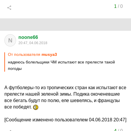
1
/
0
noone66
N
20:47, 04.06.2018
От пользователя
musya3
надеюсь болельщики ЧМ испытают все прелести такой
погоды
А футболеры-то из тропических стран как испытают все
прелести нашей зеленой зимы. Подика окоченевшие
все бегать будут по полю, еле шевелясь, и французы
все победят.
[Сообщение изменено пользователем 04.06.2018 20:47]
4
/
0