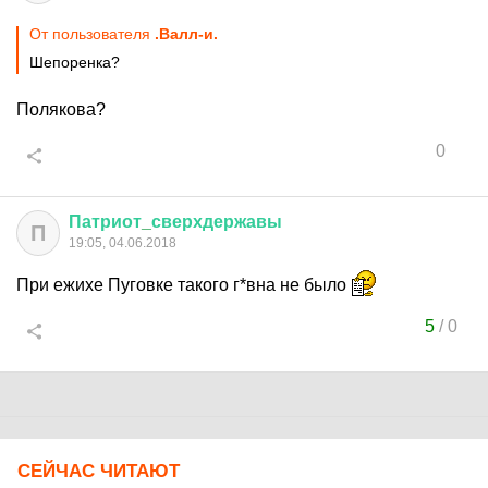
От пользователя
.Валл-и.
Шепоренка?
Полякова?
0
Патриот
_
сверхдержавы
П
19:05, 04.06.2018
При ежихе Пуговке такого г*вна не было
5
/
0
СЕЙЧАС ЧИТАЮТ