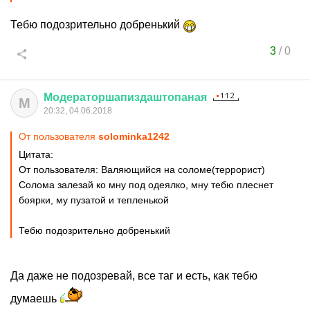
Тебю подозрительно добренький
3
/
0
Модераторшапиздаштопаная
М
20:32, 04.06.2018
От пользователя
solominka1242
Цитата:
От пользователя: Валяющийся на соломе(террорист)
Солома залезай ко мну под одеялко, мну тебю плеснет
боярки, му пузатой и тепленькой
Тебю подозрительно добренький
Да даже не подозревай, все таг и есть, как тебю
думаешь