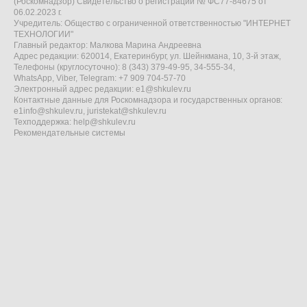
(Роскомнадзор) Свидетельство о регистрации № ФС77-84675 от
06.02.2023 г.
Учредитель: Общество с ограниченной ответственностью "ИНТЕРНЕТ
ТЕХНОЛОГИИ"
Главный редактор: Малкова Марина Андреевна
Адрес редакции: 620014, Екатеринбург, ул. Шейнкмана, 10, 3-й этаж,
Телефоны (круглосуточно): 8 (343) 379-49-95, 34-555-34,
WhatsApp, Viber, Telegram: +7 909 704-57-70
Электронный адрес редакции:
e1@shkulev.ru
Контактные данные для Роскомнадзора и государственных органов:
e1info@shkulev.ru
,
juristekat@shkulev.ru
Техподдержка:
help@shkulev.ru
Рекомендательные системы