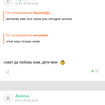
C
18:39, 04.06.2018
От пользователя
Кролик)))...
молитву иже еси скока раз сегодня читала
От пользователя
anomalia
отче наш только знаю
совет да любовь вам, дети мои :
4
/
0
.
Валл
-
и
.
В
18:41, 04.06.2018