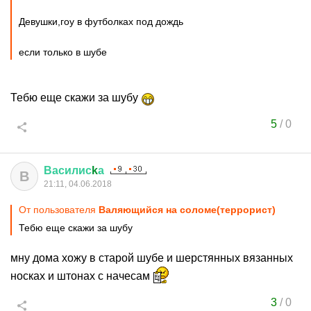
Девушки,гоу в футболках под дождь
если только в шубе
Тебю еще скажи за шубу
5
/
0
Василис
k
а
В
21:11, 04.06.2018
От пользователя
Валяющийся на соломе(террорист)
Тебю еще скажи за шубу
мну дома хожу в старой шубе и шерстянных вязанных
носках и штонах с начесам
3
/
0