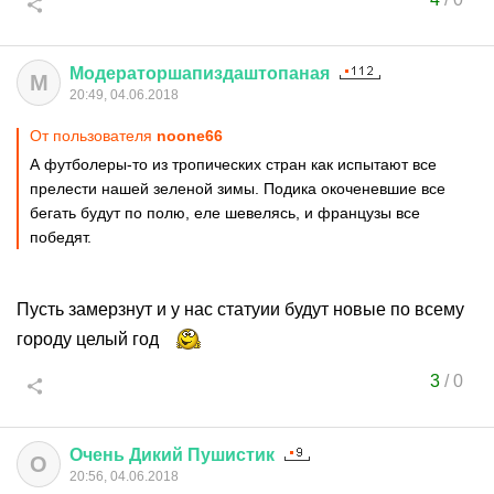
Модераторшапиздаштопаная
М
20:49, 04.06.2018
От пользователя
noone66
А футболеры-то из тропических стран как испытают все
прелести нашей зеленой зимы. Подика окоченевшие все
бегать будут по полю, еле шевелясь, и французы все
победят.
Пусть замерзнут и у нас статуии будут новые по всему
городу целый год
3
/
0
Очень
Дикий
Пушистик
О
20:56, 04.06.2018