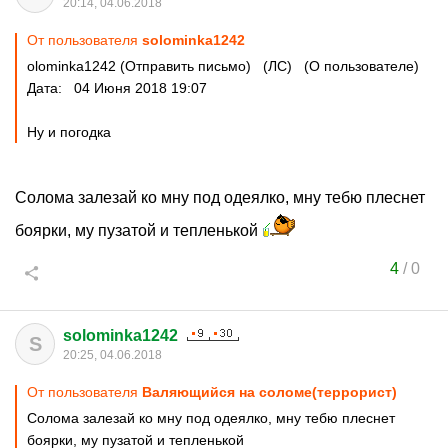
20:14, 04.06.2018
От пользователя
solominka1242
olominka1242 (Отправить письмо) (ЛС) (О пользователе)
Дата: 04 Июня 2018 19:07
Ну и погодка
Солома залезай ко мну под одеялко, мну тебю плеснет
боярки, му пузатой и тепленькой
4
/
0
solominka1242
S
20:25, 04.06.2018
От пользователя
Валяющийся на соломе(террорист)
Солома залезай ко мну под одеялко, мну тебю плеснет
боярки, му пузатой и тепленькой