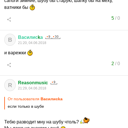
сапоги зимние, шубу бы старую, шапку бы на меху,
ватники бы
5
/
0
Василис
k
а
В
21:20, 04.06.2018
и варежки
2
/
0
Reasonmusic
R
21:29, 04.06.2018
От пользователя
Василисkа
если только в шубе
Тебю разводит мну на шубу чтоль?