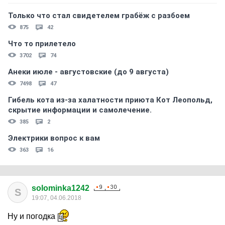
Только что стал свидетелем грабёж с разбоем
875
42
Что то прилетело
3702
74
Анеки июле - августовские (до 9 августа)
7498
47
Гибель кота из-за халатности приюта Кот Леопольд,
скрытиe информации и самолечение.
385
2
Электрики вопрос к вам
363
16
solominka1242
S
19:07, 04.06.2018
Ну и погодка