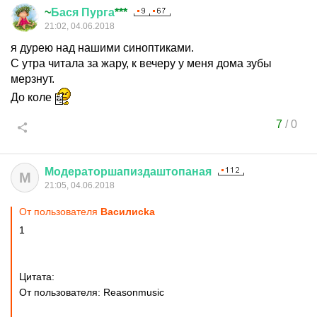
~
Бася
Пурга
***
21:02, 04.06.2018
я дурею над нашими синоптиками.
С утра читала за жару, к вечеру у меня дома зубы
мерзнут.
До коле
7
/
0
Модераторшапиздаштопаная
М
21:05, 04.06.2018
От пользователя
Василисkа
1
Цитата:
От пользователя: Reasonmusic