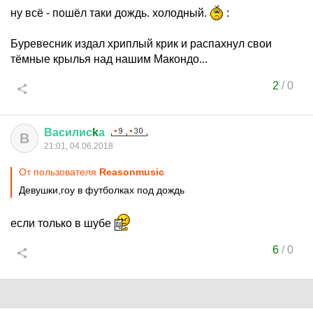
ну всё - пошёл таки дождь. холодный.
:
Буревесник издал хриплый крик и распахнул свои
тёмные крылья над нашим Макондо...
2
/
0
Василис
k
а
В
21:01, 04.06.2018
От пользователя
Reasonmusic
Девушки,гоу в футболках под дождь
если только в шубе
6
/
0