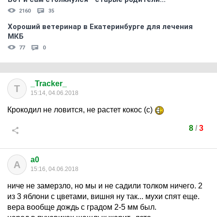
2160
35
Хороший ветеринар в Екатеринбурге для лечения
МКБ
77
0
_Tracker_
T
15:14, 04.06.2018
Крокодил не ловится, не растет кокос (с)
8
/
3
a0
A
15:16, 04.06.2018
ниче не замерзло, но мы и не садили толком ничего. 2
из 3 яблони с цветами, вишня ну так... мухи спят еще.
вера вообще дождь с градом 2-5 мм был.