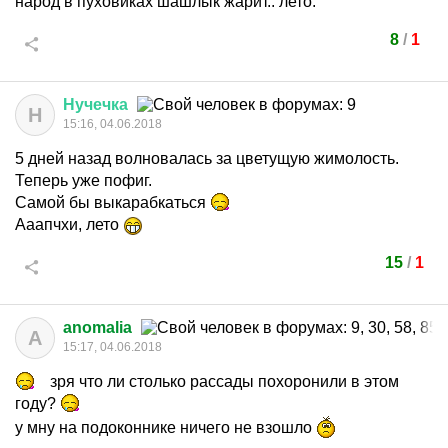
народ в пуховиках шашлык жарит.. лето.
8
/
1
Нучечка
Н
15:16, 04.06.2018
5 дней назад волновалась за цветущую жимолость.
Теперь уже пофиг.
Самой бы выкарабкаться
Ааапчхи, лето
15
/
1
anomalia
A
15:17, 04.06.2018
зря что ли столько рассады похоронили в этом
году?
у мну на подоконнике ничего не взошло