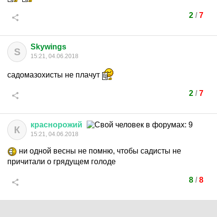
2
/
7
Skywings
S
15:21, 04.06.2018
садомазохисты не плачут
2
/
7
краснорожий
К
15:21, 04.06.2018
ни одной весны не помню, чтобы садисты не
причитали о грядущем голоде
8
/
8