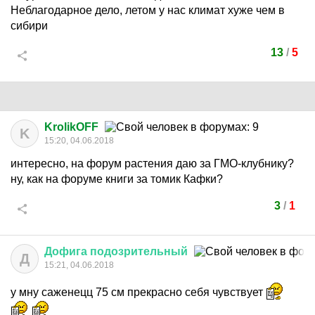
Неблагодарное дело, летом у нас климат хуже чем в
сибири
13
/
5
KrolikOFF
K
15:20, 04.06.2018
интересно, на форум растения даю за ГМО-клубнику?
ну, как на форуме книги за томик Кафки?
3
/
1
Дофига
подозрительный
Д
15:21, 04.06.2018
у мну саженецц 75 см прекрасно себя чувствует