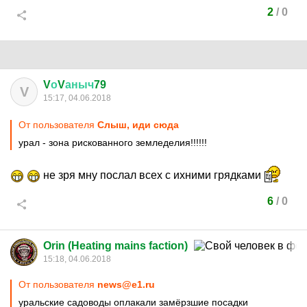
2
/
0
V
о
V
аныч
79
V
15:17, 04.06.2018
От пользователя
Слыш, иди сюда
урал - зона рискованного земледелия!!!!!!
не зря мну послал всех с ихними грядками
6
/
0
Orin (Heating mains faction)
15:18, 04.06.2018
От пользователя
news@e1.ru
уральские садоводы оплакали замёрзшие посадки