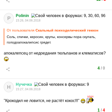
Polinin
P
15:26, 04.06.2018
От пользователя
Скальный психоделический геккон
Соль, спички, керосин, крупы, консервы пора скупать,
голодоапокалипсис грядет.
апокалепсец от недоедания тюльпанов и клематисов?
4
/
0
Нучечка
Н
15:27, 04.06.2018
"Крокодил не ловится, не растёт кокос!!!"
1
/
4