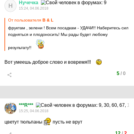
Нучечка
Н
15:24, 04.06.2018
От пользователя
B & L
фруктам , зелени ! Всем посадкам - УДАЧИ!! Наберитесь сил
подняться и плодоносить! Мы рады будет любому
результату!!
Вот умеешь доброе слово и вовремя!!!
5
/
0
***R***
15:25, 04.06.2018
цветут тюльпаны
пусть не врут
12
/
2