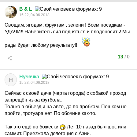
B & L
15:22, 04.06.2018
Овощам. ягодам. фруктам , зелени ! Всем посадкам -
УДАЧИ!! Наберитесь сил подняться и плодоносить! Мы
рады будет любому результату!!
13
/
0
Нучечка
Н
15:23, 04.06.2018
Сейчас к своей даче (черта города) с собакой проход
запрещён из-за футбола.
Только в объезд и на авто, да по пробкам. Пешком не
пройти, тротуара нет. По обочине как-то.
Так это ещё по божески
Лет 10 назад был шос или
саммит. Приезжала делегация с Азии.