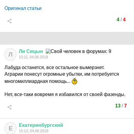
Оригинал статьи
4
/
4
Ли
Сицын
Л
15:11, 04.06.2018
Лабуда останется, все остальное вымерзнет.
Аграрии понесут огромные убытки, им потребуется
многомиллиардная помощь...
Нет, все-таки вовремя я избавился от своей фазенды.
13
/
7
Екатеринбургский
Е
15:12, 04.06.2018