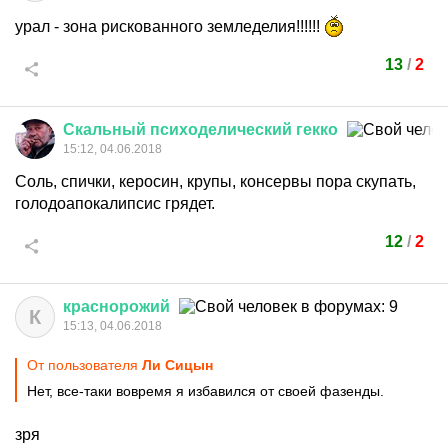
урал - зона рискованного земледелия!!!!!!
13
/
2
Скальный
психоделический
гекко
15:12, 04.06.2018
Соль, спички, керосин, крупы, консервы пора скупать,
голодоапокалипсис грядет.
12
/
2
краснорожий
К
15:13, 04.06.2018
От пользователя
Ли Сицын
Нет, все-таки вовремя я избавился от своей фазенды.
зря