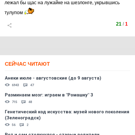
лежал бы щас на лужайке на шезлонге, укрывшись
тулупом
21
/
1
СЕЙЧАС ЧИТАЮТ
Анеки июле - августовские (до 9 августа)
6943
47
Разминаем мозг: играем в "Ромашку" 3
715
48
Генетический код искусства: музей нового поколения
(Зеленоградск)
56
2
Вот и сам столкнулся - старые родители...