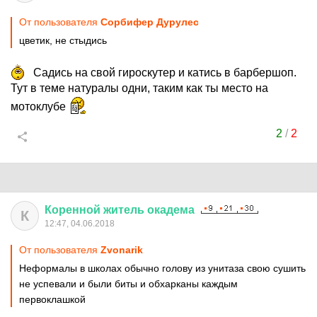
От пользователя
Сорбифер Дурулес
цветик, не стыдись
Садись на свой гироскутер и катись в барбершоп.
Тут в теме натуралы одни, таким как ты место на
мотоклубе
2
/
2
Коренной
житель
окадема
К
12:47, 04.06.2018
От пользователя
Zvonarik
Неформалы в школах обычно голову из унитаза свою сушить
не успевали и были биты и обхарканы каждым
первоклашкой