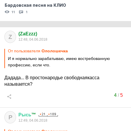
Бардовская песня на КЛИО
11
1
(ZaEzzz)
Z
12:48, 04.06.2018
От пользователя
Ололошечка
И я нормально зарабатываю, имею востребованную
профессию, если что.
Дадада... В простонародье свободнаякасса
называется?
4
/
5
Рысь
™
Р
12:49, 04.06.2018