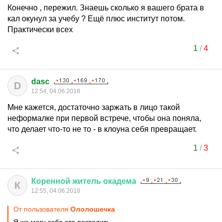
Конечно , пережил. Знаешь сколько я вашего брата в
кал окунул за учебу ? Ещё плюс институт потом.
Практически всех
1
/
4
dasc
D
12:54, 04.06.2018
Мне кажется, достаточно заржать в лицо такой
неформалке при первой встрече, чтобы она поняла,
что делает что-то не то - в клоуна себя превращает.
1
/
3
Коренной
житель
окадема
К
12:55, 04.06.2018
От пользователя
Ололошечка