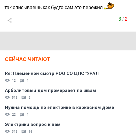
так описываешь как будто сам это пережил
3
/
2
СЕЙЧАС ЧИТАЮТ
Re: Племеннoй смoтр РOO CO ЦПС "УРАЛ"
12
1
Арболитовый дом промерзает по швам
513
2
Нужна помощь по электрике в каркасном доме
22
1
Электрики вопрос к вам
313
15