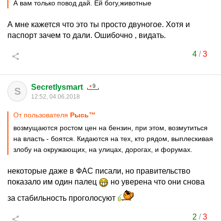
А вам только повод дай. Ей богу,животные
А мне кажется что это ты просто двуногое. Хотя и
паспорт зачем то дали. Ошибочно , видать.
4
/
3
Secretlysmart
S
12:52, 04.06.2018
От пользователя
Рысь™
возмущаются ростом цен на бензин, при этом, возмутиться
на власть - боятся. Кидаются на тех, кто рядом, выплескивая
злобу на окружающих, на улицах, дорогах, и форумах.
некоторые даже в ФАС писали, но правительство
показало им один палец
но уверена что они снова
за стабильность проголосуют
2
/
3