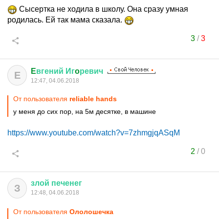
Сысертка не ходила в школу. Она сразу умная
родилась. Ей так мама сказала.
3
/
3
E
вгений
Иг
o
ревич
E
12:47, 04.06.2018
От пользователя
reliable hands
у меня до сих пор, на 5м десятке, в машине
https://www.youtube.com/watch?v=7zhmgjqASqM
2
/
0
злой
печенег
З
12:48, 04.06.2018
От пользователя
Ололошечка