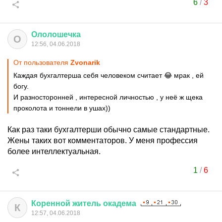
6
/
3
Ололошечка
О
12:56, 04.06.2018
От пользователя
Zvonarik
Каждая бухгалтерша себя человеком считает 😂 мрак , ей
богу.
И разносторонней , интересной личностью , у неё ж щека
проколота и тоннели в ушах))
Как раз таки бухгалтерши обычно самые стандартные.
Жены таких вот комментаторов. У меня профессия
более интеллектуальная.
1
/
6
Коренной
житель
окадема
К
12:57, 04.06.2018