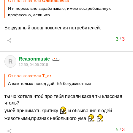
От пользователя
Ололошечка
И я нормально зарабатываю, имею востребованную
профессию, если что.
Бездушный овощ поколения потребителей.
3
/
3
Reasonmusic
R
12:50, 04.06.2018
От пользователя
T_er
А вам только повод дай. Ей богу,животные
ты чо хотела,чтоб про тебя писали какая ты классная
чтоль?
умей принимать критику
и обзывание людей
животными,признак небольшого ума
5
/
3