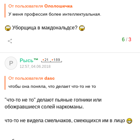
От пользователя
Ололошечка
У меня профессия более интеллектуальная.
Уборщица в макдональдсе?
6
/
3
Рысь
™
Р
12:57, 04.06.2018
От пользователя
dasc
чтобы она поняла, что делает что-то не то
"что-то не то" делают пьяные гопники или
обожравшиеся солей наркоманы.
что-то не видела смельчаков, смеющихся им в лицо