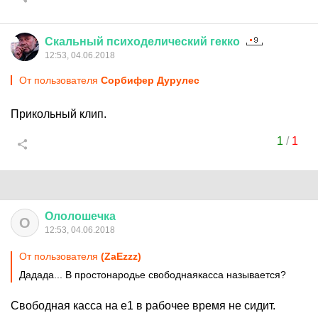
Скальный
психоделический
гекко
12:53, 04.06.2018
От пользователя
Сорбифер Дурулес
Прикольный клип.
1
/
1
Ололошечка
О
12:53, 04.06.2018
От пользователя
(ZaEzzz)
Дадада... В простонародье свободнаякасса называется?
Свободная касса на е1 в рабочее время не сидит.