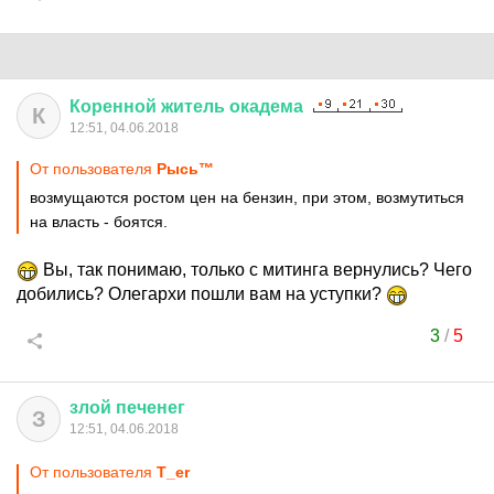
Коренной
житель
окадема
К
12:51, 04.06.2018
От пользователя
Рысь™
возмущаются ростом цен на бензин, при этом, возмутиться
на власть - боятся.
Вы, так понимаю, только с митинга вернулись? Чего
добились? Олегархи пошли вам на уступки?
3
/
5
злой
печенег
З
12:51, 04.06.2018
От пользователя
T_er