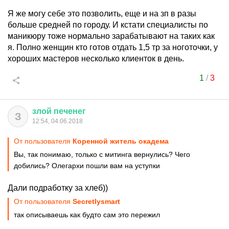
Я же могу себе это позволить, еще и на зп в разы
больше средней по городу. И кстати специалисты по
маникюру тоже нормально зарабатывают на таких как
я. Полно женщин кто готов отдать 1,5 тр за ноготочки, у
хороших мастеров несколько клиенток в день.
1
/
3
злой
печенег
З
12:54, 04.06.2018
От пользователя
Коренной житель окадема
Вы, так понимаю, только с митинга вернулись? Чего
добились? Олегархи пошли вам на уступки
Дали подработку за хлеб))
От пользователя
Secretlysmart
так описываешь как будто сам это пережил