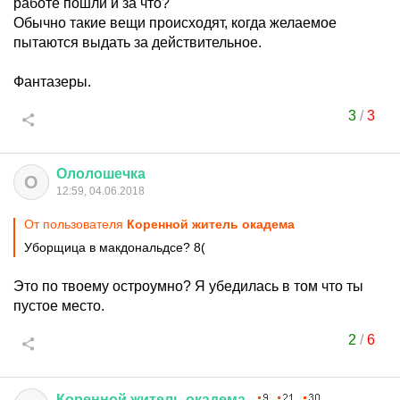
работе пошли и за что?
Обычно такие вещи происходят, когда желаемое
пытаются выдать за действительное.
Фантазеры.
3
/
3
Ололошечка
О
12:59, 04.06.2018
От пользователя
Коренной житель окадема
Уборщица в макдональдсе? 8(
Это по твоему остроумно? Я убедилась в том что ты
пустое место.
2
/
6
Коренной
житель
окадема