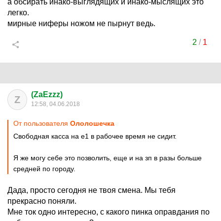
а обсирать инако-выглядящих и инако-мыслящих это
легко.
мирные ниферы ножом не пырнут ведь.
2
/
1
(ZaEzzz)
Z
12:58, 04.06.2018
От пользователя
Ололошечка
Свободная касса на е1 в рабочее время не сидит.
Я же могу себе это позволить, еще и на зп в разы больше
средней по городу.
Дада, просто сегодня не твоя смена. Мы тебя
прекрасно поняли.
Мне ток одно интересно, с какого пинка оправдания по