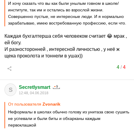
И хочу сказать что вы как были унылым говном в школе/
институте, так им и остались во взрослой жизни.
Совершенно пустые, не интересные люди. И я нормально
зарабатываю, имею востребованную профессию, если что.
Каждая бухгалтерша себя человеком считает 😂 мрак ,
ей богу.
И разносторонней , интересной личностью , у неё ж
щека проколота и тоннели в ушах))
4
/
4
Secretlysmart
S
12:48, 04.06.2018
От пользователя
Zvonarik
Неформалы в школах обычно голову из унитаза свою сушить
не успевали и были биты и обхарканы каждым
первоклашкой