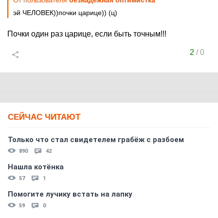
От пользователя
безнадежная оптимистка
эй ЧЕЛОВЕК))почки царице)) (ц)
Почки один раз царице, если быть точным!!!
2
/
0
СЕЙЧАС ЧИТАЮТ
Только что стал свидетелем грабёж с разбоем
890
42
Нашла котёнка
57
1
Помогите лучику встать на лапку
59
0