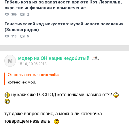
Гибель кота из-за халатности приюта Кот Леопольд,
скрытиe информации и самолечение.
386
2
Генетический код искусства: музей нового поколения
(Зеленоградск)
113
5
модер
на
ОН
нацик
недобитый
М
15:16, 10.06.2018
От пользователя
anomalia
котеночек мой,
ну каких же ГОСПОД котеночками называют??
тут даже вопрос повис, а можно ли котеночка
товарищем называть