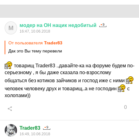
модер
на
ОН
нацик
недобитый
М
16:47, 10.06.2018
От пользователя
Trader83
Дак это Вы тему перевели
товарищ Trader83 ..давайте-ка на форуме будем по-
серьезному , я бы даже сказала по-взрослому
общаться без котиков зайчиков и господ иже с ними
человек человеку друх и товарищ..а не господин
с
холопами))
0
Trader83
16:49, 10.06.2018