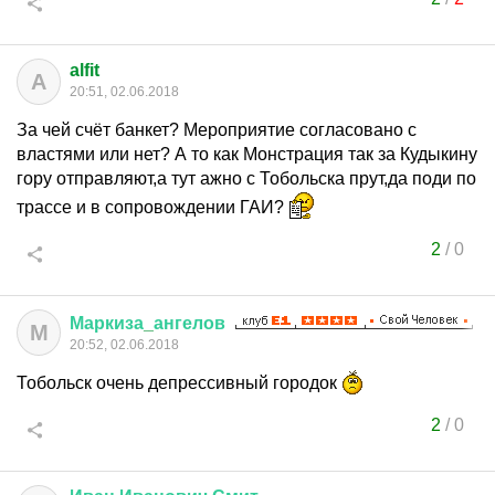
alfit
A
20:51, 02.06.2018
За чей счёт банкет? Мероприятие согласовано с
властями или нет? А то как Монстрация так за Кудыкину
гору отправляют,а тут ажно с Тобольска прут,да поди по
трассе и в сопровождении ГАИ?
2
/
0
Маркиза
_
ангелов
М
20:52, 02.06.2018
Тобольск очень депрессивный городок
2
/
0