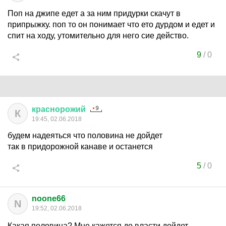
Поп на джипе едет а за ним придурки скачут в
припрыжку. поп то он понимает что ето дурдом и едет и
спит на ходу, утомительно для него сие действо.
9
/
0
краснорожий
К
19:45, 02.06.2018
будем надеяться что половина не дойдет
так в придорожной канаве и останется
5
/
0
noone66
N
19:52, 02.06.2018
Какая половина? Мне кажется до власти дойдет