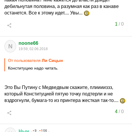
дебильнутая половина, а разумная как раз в канаве
останется. Все к этому идет.... Увы...
1
/
0
noone66
N
19:59, 02.06.2018
От пользователя
Ли Сицын
Конституцию надо читать.
Это Вы Путину с Медведвым скажите, плииииззз,
который Конституцией пятую точку подтерли и не
вздрогнули, бумага-то из принтера жесткая так-то....
4
/
0
Ныч