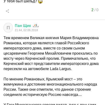
У тебя был шильд?
2
/
0
Пан
Щик
П
21:44, 02.06.2018
Тем временем Великая княгиня Мария Владимировна
Романова, которая является главой Российского
императорского дома, вместе со своим сыном
цесаревичем Георгием Михайловичем проехались по
мосту через Керченский пролив. Примечательно, что
Керченский мост представители императорского дома
пересекли на автомобиле Lada Largus.
По мнению Романовых, Крымский мост – это
жемчужина и достояние многонационального народа
России. Также они отметили, что данное строение
соединило историческую Россию навсегда....
У Гоги Мухосранского совсем видать туго с деньгами.