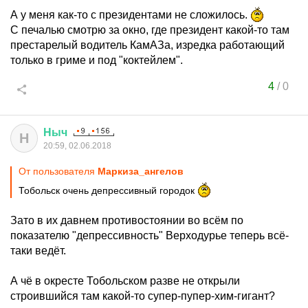
А у меня как-то с президентами не сложилось.
С печалью смотрю за окно, где президент какой-то там
престарелый водитель КамАЗа, изредка работающий
только в гриме и под "коктейлем".
4
/
0
Ныч
Н
20:59, 02.06.2018
От пользователя
Маркиза_ангелов
Тобольск очень депрессивный городок
Зато в их давнем противостоянии во всём по
показателю "депрессивность" Верходурье теперь всё-
таки ведёт.
А чё в окресте Тобольском разве не открыли
строившийся там какой-то супер-пупер-хим-гигант?