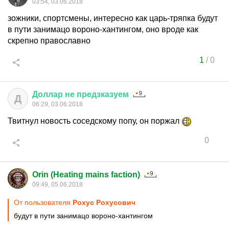
03:54, 03.06.2018
зожники, спортсмены, интересно как царь-тряпка будут
в пути занимацо вороно-хантингом, оно вроде как
скрепно православно
1
/
0
Доллар
не
предзказуем
Д
06:29, 03.06.2018
Твитнул новость соседскому попу, он поржал
0
Orin (Heating mains faction)
09:49, 05.06.2018
От пользователя
Рохус Рохусович
будут в пути занимацо вороно-хантингом