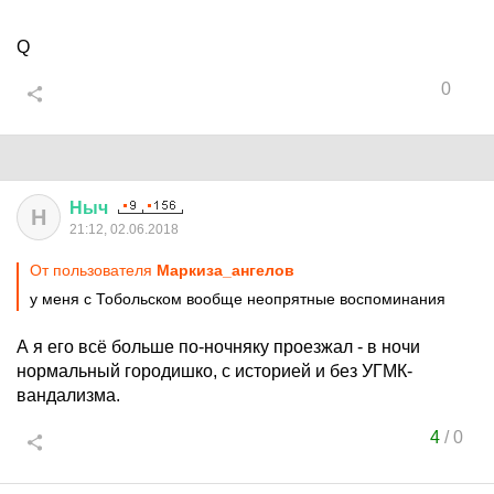
Q
0
Ныч
Н
21:12, 02.06.2018
От пользователя
Маркиза_ангелов
у меня с Тобольском вообще неопрятные воспоминания
А я его всё больше по-ночняку проезжал - в ночи
нормальный городишко, с историей и без УГМК-
вандализма.
4
/
0