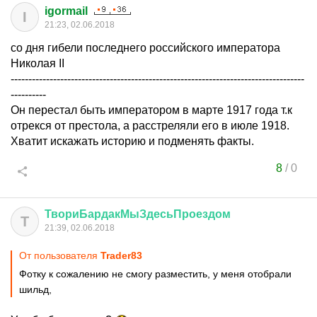
igormail
I
21:23, 02.06.2018
со дня гибели последнего российского императора
Николая II
-----------------------------------------------------------------------------------
----------
Он перестал быть императором в марте 1917 года т.к
отрекся от престола, а расстреляли его в июле 1918.
Хватит искажать историю и подменять факты.
8
/
0
ТвориБардакМыЗдесьПроездом
Т
21:39, 02.06.2018
От пользователя
Trader83
Фотку к сожалению не смогу разместить, у меня отобрали
шильд,