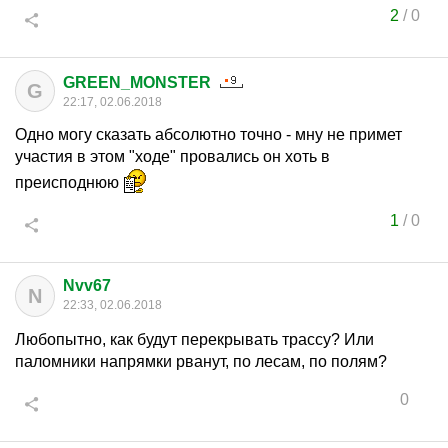
2
/
0
GREEN_MONSTER
G
22:17, 02.06.2018
Одно могу сказать абсолютно точно - мну не примет
участия в этом "ходе" провались он хоть в
преисподнюю
1
/
0
Nvv67
N
22:33, 02.06.2018
Любопытно, как будут перекрывать трассу? Или
паломники напрямки рванут, по лесам, по полям?
0