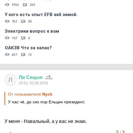
9732
353
У кого есть опыт EFB акб зимой.
752
28
Электрики вопрос к вам
167
4
ОАКЗВ Что за запах?
637
13
Ли
Сицын
Л
20:51, 02.06.2018
От пользователя
Nych
У нас чё, до сих пор Ельцин президент,
У меня - Навальный, а у вас не знаю.
2
/
2