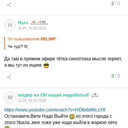
2
/
0
Ныч
Н
11:25, 31.05.2018
От пользователя
DELIMP
Че туд?! 8(
Да там в прямом эфире тётка-синоптиха мысли теряет,
а мы тут их ищем.
3
/
0
модер
на
ОН
нацик
недобитый
М
11:26, 31.05.2018
https://www.youtube.com/watch?v=HO6ebtWczX8
Остановите,Вите Надо Выйти
из этого города с
этого Урала..мне тоже уже надо выйти в жаркое лето