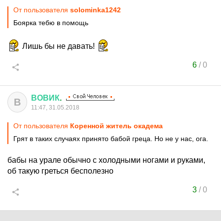
От пользователя
solominka1242
Боярка тебю в помощь
Лишь бы не давать!
6
/
0
ВОВИК
.
В
11:47, 31.05.2018
От пользователя
Коренной житель окадема
Грят в таких случаях принято бабой греца. Но не у нас, ога.
бабы на урале обычно с холодными ногами и руками,
об такую греться бесполезно
3
/
0