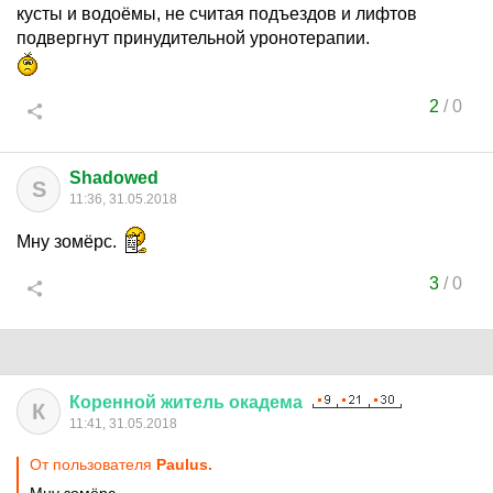
кусты и водоёмы, не считая подъездов и лифтов
подвергнут принудительной уронотерапии.
2
/
0
Shadowed
S
11:36, 31.05.2018
Мну зомёрс.
3
/
0
Коренной
житель
окадема
К
11:41, 31.05.2018
От пользователя
Paulus.