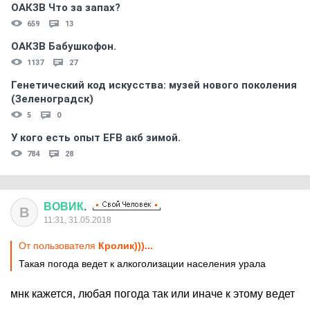
ОАКЗВ Что за запах?
659
13
ОАКЗВ Бабушкофон.
1137
27
Генетический код искусства: музей нового поколения
(Зеленоградск)
5
0
У кого есть опыт EFB акб зимой.
784
28
ВОВИК
.
В
11:31, 31.05.2018
От пользователя
Кролик)))...
Такая погода ведет к алкоголизации населения урала
мнк кажется, любая погода так или иначе к этому ведет