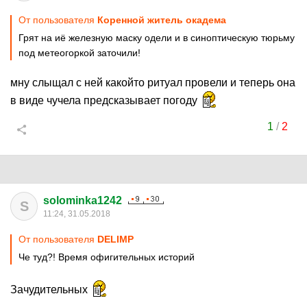
От пользователя
Коренной житель окадема
Грят на иё железную маску одели и в синоптическую тюрьму
под метеогоркой заточили!
мну слыщал с ней какойто ритуал провели и теперь она
в виде чучела предсказывает погоду
1
/
2
solominka1242
S
11:24, 31.05.2018
От пользователя
DELIMP
Че туд?! Время офигительных историй
Зачудительных