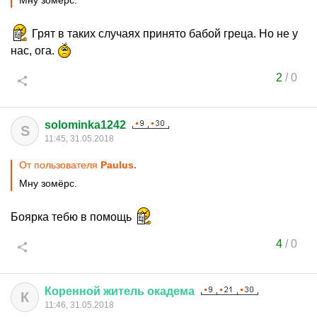
Мну зомёрс.
Грят в таких случаях принято бабой греца. Но не у
нас, ога.
2
/
0
solominka1242
S
11:45, 31.05.2018
От пользователя
Paulus.
Мну зомёрс.
Боярка тебю в помощь
4
/
0
Коренной
житель
окадема
К
11:46, 31.05.2018