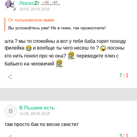
Лосос
Z!
14:03, 28.05.2018
От пользователя
nuco
Вы успокойтесь уже! Не в теме, так промолчите!
шта ? мы то спокойны а вот у тебя баба горит походу
филейка
и вообще ты чего несеш то ?
посоны
кто нить понял про чо она?
переведите плиз с
бабьего на человечий
7
/
1
В
Пышме
есть
В
14:06, 28.05.2018
там просто бак по весне свистит
3
/
1