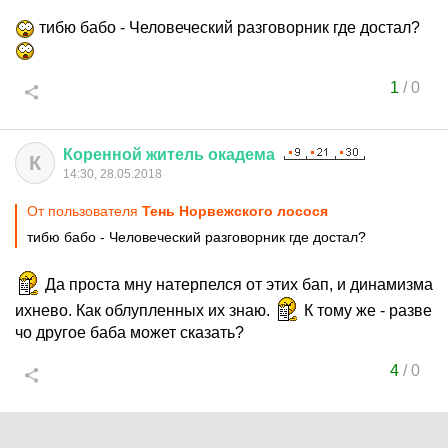
тибю бабо - Человеческий разговорник где достал?
1
/
0
Коренной
житель
окадема
К
14:30, 28.05.2018
От пользователя
Тень Норвежского лосося
тибю бабо - Человеческий разговорник где достал?
Да проста мну натерпелся от этих бап, и динамизма
ихнево. Как облупленных их знаю.
К тому же - разве
чо другое баба может сказать?
4
/
0