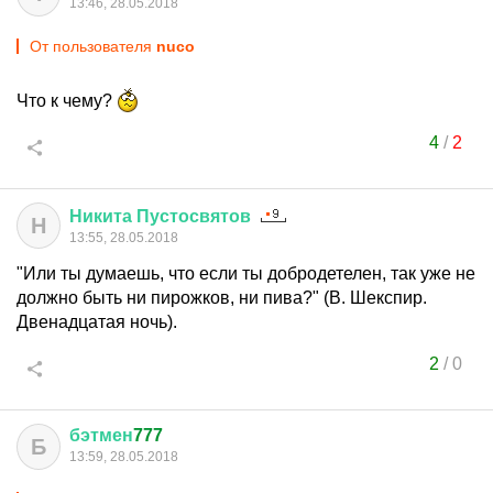
13:46, 28.05.2018
От пользователя
nuco
Что к чему?
4
/
2
Никита
Пустосвятов
Н
13:55, 28.05.2018
"Или ты думаешь, что если ты добродетелен, так уже не
должно быть ни пирожков, ни пива?" (В. Шекспир.
Двенадцатая ночь).
2
/
0
бэтмен
777
Б
13:59, 28.05.2018