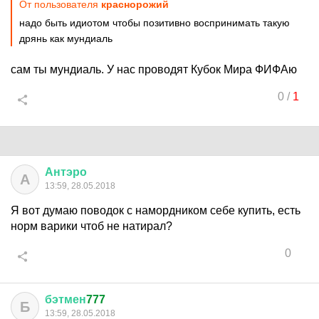
От пользователя
краснорожий
надо быть идиотом чтобы позитивно воспринимать такую
дрянь как мундиаль
сам ты мундиаль. У нас проводят Кубок Мира ФИФАю
0
/
1
Антэро
А
13:59, 28.05.2018
Я вот думаю поводок с намордником себе купить, есть
норм варики чтоб не натирал?
0
бэтмен
777
Б
13:59, 28.05.2018