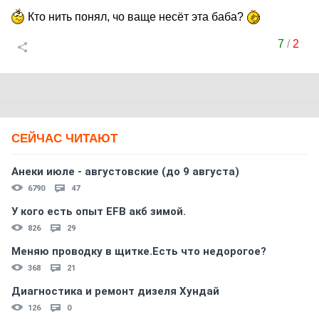
Кто нить понял, чо ваще несёт эта баба?
7
/
2
СЕЙЧАС ЧИТАЮТ
Анеки июле - августовские (до 9 августа)
6790
47
У кого есть опыт EFB акб зимой.
826
29
Меняю проводку в щитке.Есть что недорогое?
368
21
Диагностика и ремонт дизеля Хундай
126
0