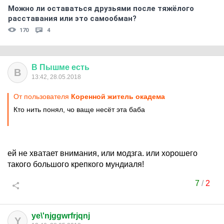
Можно ли оставаться друзьями после тяжёлого
расставания или это самообман?
170
4
В
Пышме
есть
В
13:42, 28.05.2018
От пользователя
Коренной житель окадема
Кто нить понял, чо ваще несёт эта баба
ей не хватает внимания, или модзга. или хорошего
такого большого крепкого мундиаля!
7
/
2
ye\'njggwrfrjqnj
Y