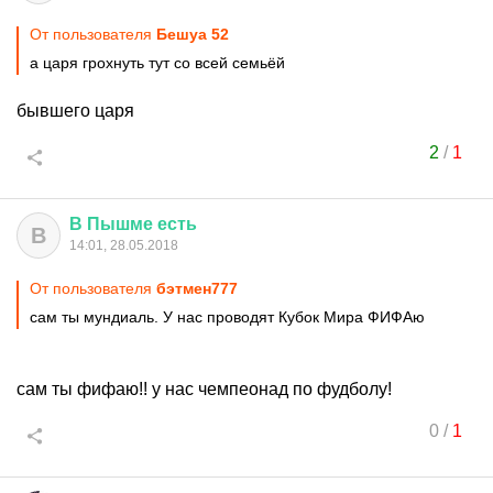
От пользователя
Бешуа 52
а царя грохнуть тут со всей семьёй
бывшего царя
2
/
1
В
Пышме
есть
В
14:01, 28.05.2018
От пользователя
бэтмен777
сам ты мундиаль. У нас проводят Кубок Мира ФИФАю
сам ты фифаю!! у нас чемпеонад по фудболу!
0
/
1