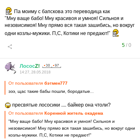
Па моиму с бапскова это переводица как
"Мну ваще бабо! Мну красивоя и умноя! Сильноя и
незовисимоя! Мну прямо вся такая зашибись, но вокруг
одни козлы-мужики. П,С, Котики не предают!"
5
/
0
Лосос
Z!
14:27, 28.05.2018
От пользователя
бэтмен777
эээ, щас такие бабы пошли, бородатые...
пресвятые лососики .... байкер она чтоли?
От пользователя
Коренной житель окадема
"Мну ваще бабо! Мну красивоя и умноя! Сильноя и
незовисимоя! Мну прямо вся такая зашибись, но вокруг одни
козлы-мужики. П,С, Котики не предают!"