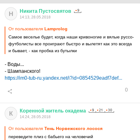
Никита
Пустосвятов
Н
14:13, 28.05.2018
От пользователя
Lamprolog
Самое веселье будет, когда наши кривоногие и вялые руссо-
футболисты все проиграют быстро и вылетят как это всегда
и бывает, - как пробка из бутылки
- Воды...
- Шампанского!
https://im0-tub-ru.yandex.net/i?id=0854529eadf7def...
0
Коренной
житель
окадема
К
14:24, 28.05.2018
От пользователя
Тень Норвежского лосося
переведите плиз с бабьего на человечий