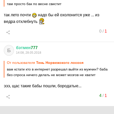
там просто бак по весне свистит
так лето почти
надо бы ей охолонится уже ... из
ведра отхлебнуть
0
/
1
бэтмен
777
Б
14:08, 28.05.2018
От пользователя
Тень Норвежского лосося
вам кстати кто в интернет разрешал выйти из мужчин? баба
без спроса ничего делать не может мозгов не хватит
эээ, щас такие бабы пошли, бородатые...
4
/
1