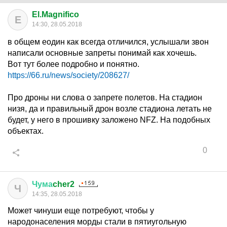
El.Magnifico
E
14:30, 28.05.2018
в общем еодин как всегда отличился, услышали звон
написали основные запреты понимай как хочешь.
Вот тут более подробно и понятно.
https://66.ru/news/society/208627/
Про дроны ни слова о запрете полетов. На стадион
низя, да и правильный дрон возле стадиона летать не
будет, у него в прошивку заложено NFZ. На подобных
объектах.
0
Чума
cher2
Ч
14:35, 28.05.2018
Может чинуши еще потребуют, чтобы у
народонаселения морды стали в пятиугольную