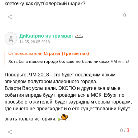
клеточку, как футболерский шарик?
0
ДиКаприо
из
трамвая
Д
14:35, 28.05.2018
От пользователя
Стратег (Третий ник)
Хоть бы в нашем городе больше не было никаких ЧМ и т.п.!
Поверьте, ЧМ-2018 - это будет последним ярким
эпизодом полутаромиллионного города.
Власти Вас услышали. ЭКСПО и другие значимые
события впредь будут проводиться в МСК. Ебург, по
просьбе его жителей, будет заурядным серым городом,
где ничего не происходит и о его существовании будут
знать только историки.
0
/
3