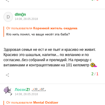
dIm()n
D
14:08, 28.05.2018
От пользователя
Коренной житель окадема
Кто нить понял, чо ваще несёт эта баба?
Здоровая семья не ест и не пьет и красиво не живит.
Красиво это шашлык, напитки... по желанию и по
согласию..без собраний и прелюдий. На природу с
витаминами и контрацептивами на 101 километр
2
/
1
Лосос
Z!
14:08, 28.05.2018
От пользователя
Mental Oxidizer