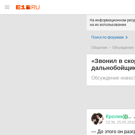
На информационном ресур
на их использование.
Поиск по форумам
Общение
Обсуждение 
«Звонил в ско
дальнобойщик
Обсуждение новос
Кролик
)))...
15:36, 25.05.201
— До этого он раз