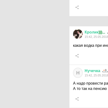
Кролик
)))...
15:42, 25.05.201
какая водка при ин
Нучечка
Н
15:42, 25.05.201
А надо провести р
А то так на пенсию