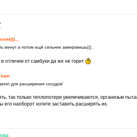
8
олик)))...
ть минут а потом ещё сильнее замерзаешь(((..
в отличии от самбуки да же не горит
Team
ватит для расширения сосудов!
ь, так только теплопотери увеличиваются, организьм пытае
ы его наоборот хотите заставить расширять их.
Тува