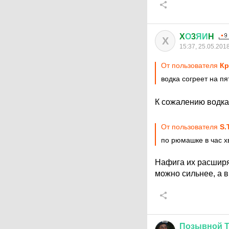
X
О
3
ЯИ
H
X
15:37, 25.05.201
От пользователя
Кр
водка согреет на пя
К сожалению водка 
От пользователя
S.
по рюмашке в час х
Нафига их расширят
можно сильнее, а в
Позывной