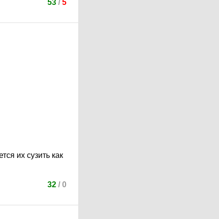
53
/
5
тся их сузить как
32
/
0