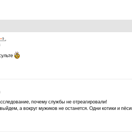
8
сульте
8
асследование, почему службы не отреагировали!
 выйдем, а вокруг мужиков не останется. Одни котики и пёси