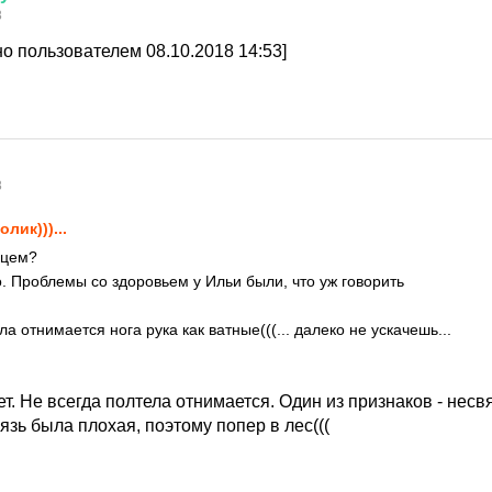
8
о пользователем 08.10.2018 14:53]
8
олик)))...
дцем?
 Проблемы со здоровьем у Ильи были, что уж говорить
ла отнимается нога рука как ватные(((... далеко не ускачешь...
т. Не всегда полтела отнимается. Один из признаков - несвя
язь была плохая, поэтому попер в лес(((