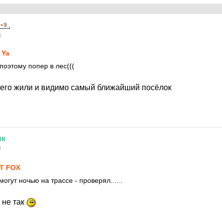
8
 Ya
поэтому попер в лес(((
 него жили и видимо самый ближайший посёлок
ик
8
T FOX
могут ночью на трассе - проверял......
 не так