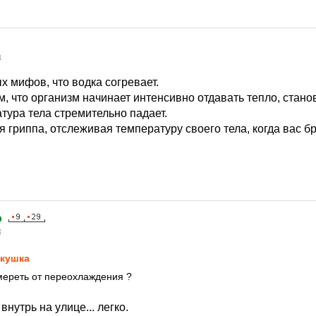
8
х мифов, что водка согревает.
м, что организм начинает интенсивно отдавать тепло, стано
тура тела стремительно падает.
 гриппа, отслеживая температуру своего тела, когда вас бро
o
8
кушка
мереть от переохлаждения ?
нутрь на улице... легко.