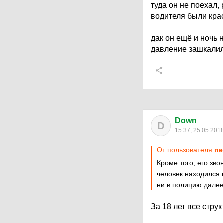
туда он не поехал,
водителя были кра
дак он ещё и ночь н
давление зашкалило
Down
D
15:37, 25.05.201
От пользователя
ne
Кроме того, его зво
человек находился 
ни в полицию далее
За 18 лет все стру