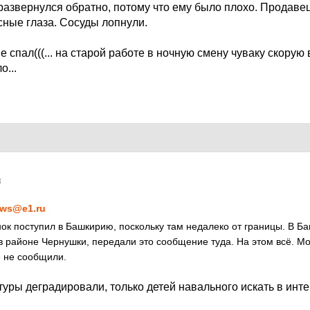
 развернулся обратно, потому что ему было плохо. Продавец 
сные глаза. Сосуды лопнули.
е спал(((... на старой работе в ночную смену чуваку скорую 
...
8
ws@e1.ru
нок поступил в Башкирию, поскольку там недалеко от границы. В Ба
в районе Чернушки, передали это сообщение туда. На этом всё. Мо
 не сообщили.
ктуры деградировали, только детей навального искать в инт