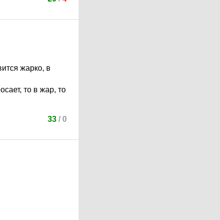
вится жарко, в
сает, то в жар, то
33
/
0