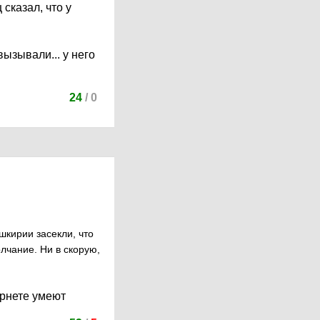
сказал, что у
вызывали... у него
24
/
0
шкирии засекли, что
лчание. Ни в скорую,
ернете умеют