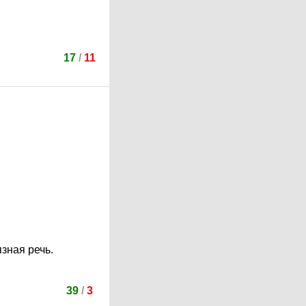
17
/
11
зная речь.
39
/
3