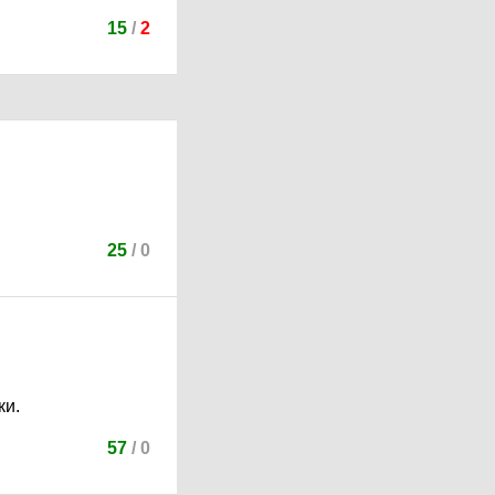
15
/
2
25
/
0
ки.
57
/
0