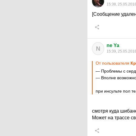
15:38, 25.05.201
[Сообщение удален
ne Ya
N
15:39, 25.05.201
От пользователя
Кр
— Проблемы с сер
— Вполне возможно.
при инсульте пол те
смотря куда шибане
Может на трассе св