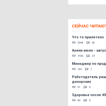
СЕЙЧАС ЧИТАЮ
Что то прилетело
2368
65
Анеки июле - авгус
7184
47
Менеджер по прод
154
1
Работодатель реш
донорских
91
0
Здоровье после 4
80
0