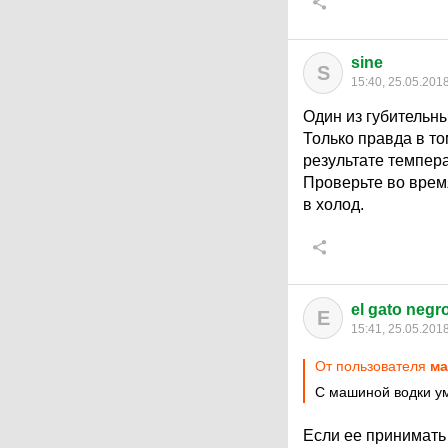
sine
S
15:40, 25.05.201
Один из губительны
Только правда в то
результате темпера
Проверьте во время
в холод.
el gato negr
E
15:41, 25.05.201
От пользователя
ма
С машиной водки у
Если ее принимать в