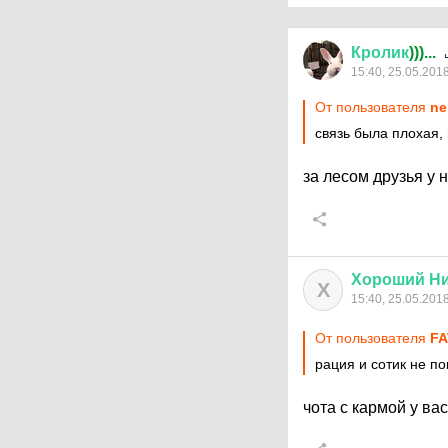
Кролик
)))...
15:40, 25.05.201
От пользователя
ne
связь была плохая, 
за лесом друзья у
Хороший
Н
Х
15:40, 25.05.201
От пользователя
FA
рация и сотик не по
чота с кармой у вас