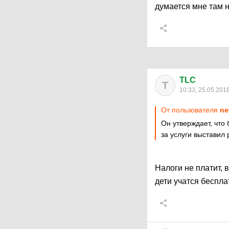
думается мне там ни
TLC
T
10:33, 25.05.201
От пользователя
ne
Он утверждает, что 
за услуги выставил
Налоги не платит, 
дети учатся беспла