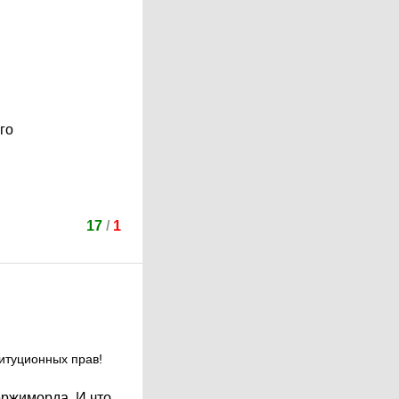
го
17
/
1
титуционных прав!
ержиморда. И что