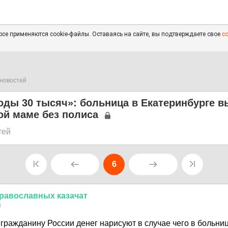
се применяются cookie-файлы. Оставаясь на сайте, вы подтверждаете свое
с
новостей
оды 30 тысяч»: больница в Екатеринбурге 
ой маме без полиса
тей
6
равославных
казачат
8
гражданину России денег нарисуют в случае чего в больни