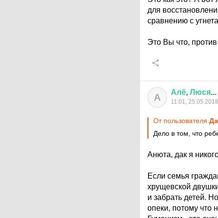
для восстановлени
сравнению с угнет
Это Вы что, против
Алё
,
Люся
...
А
11:01, 25.05.201
От пользователя
Да
Дело в том, что реб
Анюта, дак я никог
Если семья граждан
хрущевской двушки
и забрать детей. Н
опеки, потому что