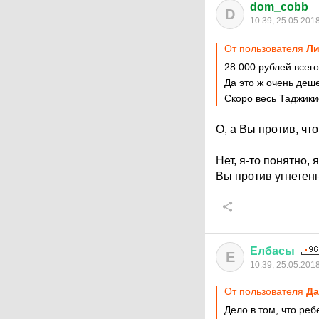
dom_cobb
D
10:39, 25.05.201
От пользователя
Ли
28 000 рублей всег
Да это ж очень деш
Скоро весь Таджики
О, а Вы против, что
Нет, я-то понятно,
Вы против угнетен
Елбасы
Е
10:39, 25.05.201
От пользователя
Да
Дело в том, что реб