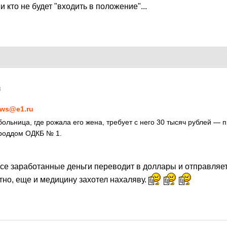
 кто не будет "входить в положение"...
8
ws@e1.ru
больница, где рожала его жена, требует с него 30 тысяч рублей — 
 роддом ОДКБ № 1.
все заработанные деньги переводит в доллары и отправляет
тно, еще и медицину захотел нахаляву.