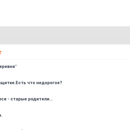
Т
еревне"
 щитке.Есть что недорогое?
ся - старые родители...
.