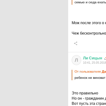
семью и сюда ехать
Мож после этого о 
Чеж бесконтрольно
Ли
Сицын
Л
10:41, 25.05.201
От пользователя
Да
ребенок не виноват
Это правильно
Но он - гражданин 
Вот пусть эта стра