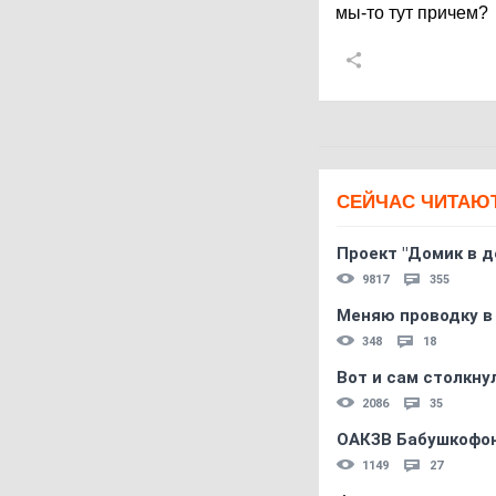
мы-то тут причем?
СЕЙЧАС ЧИТАЮ
Проект "Домик в д
9817
355
Меняю проводку в
348
18
Вот и сам столкнул
2086
35
ОАКЗВ Бабушкофон
1149
27