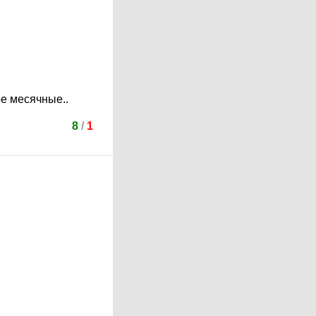
е месячные..
8
/
1