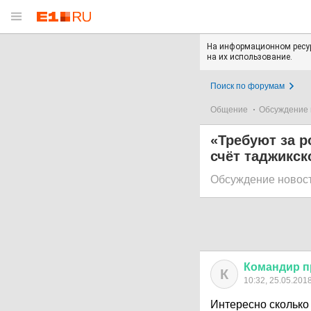
На информационном ресур
на их использование.
Поиск по форумам
Общение
Обсуждение 
«Требуют за р
счёт таджикск
Обсуждение новос
Командир
п
К
10:32, 25.05.201
Интересно сколько 