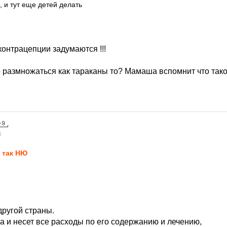
, и тут еще детей делать
контрацепции задумаются !!!
 размножаться как тараканы то? Мамаша вспомнит что тако
8
 так НЮ
другой страны.
на и несет все расходы по его содержанию и лечению,