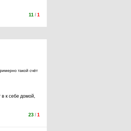
11
/
1
примерно такой счёт
 в к себе домой,
23
/
1