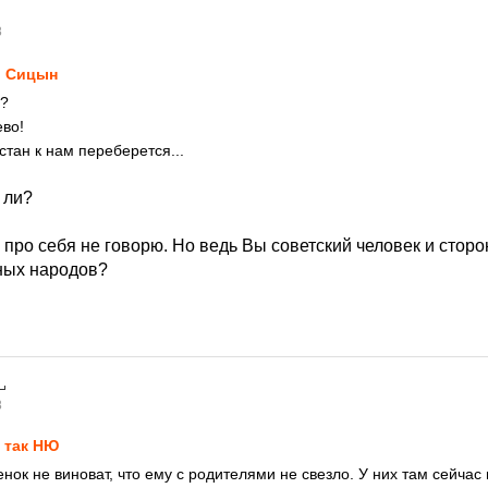
8
 Сицын
о?
ево!
стан к нам переберется...
 ли?
 я про себя не говорю. Но ведь Вы советский человек и стор
ных народов?
8
 так НЮ
енок не виноват, что ему с родителями не свезло. У них там сейчас