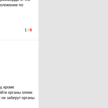
положение по
1
/
8
у, кроме
ийти органы опеки
х не заберут органы