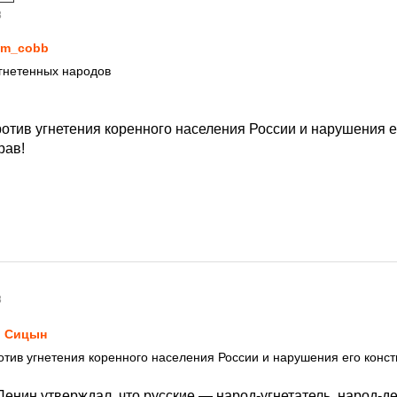
8
om_cobb
угнетенных народов
ротив угнетения коренного населения России и нарушения е
рав!
8
 Сицын
ротив угнетения коренного населения России и нарушения его конс
 Ленин утверждал, что русские — народ-угнетатель, народ-д