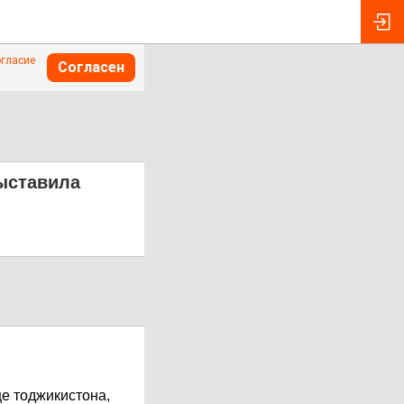
огласие
Согласен
выставила
це тоджикистона,