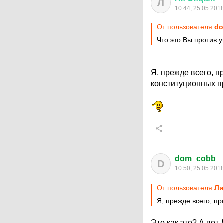
Л
10:44, 25.05.201
От пользователя
d
Что это Вы против 
Я, прежде всего, п
конституционных п
dom_cobb
D
10:50, 25.05.201
От пользователя
Ли
Я, прежде всего, п
Это как это? А вот