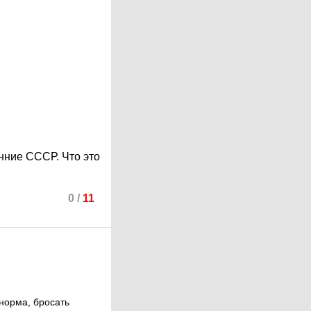
онние СССР. Что это
0
/
11
 норма, бросать