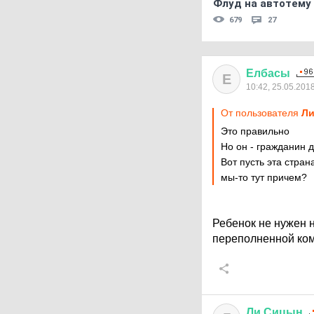
Флуд на автотему
679
27
Елбасы
Е
10:42, 25.05.201
От пользователя
Ли
Это правильно
Но он - гражданин д
Вот пусть эта стра
мы-то тут причем?
Ребенок не нужен н
переполненной ко
Ли
Сицын