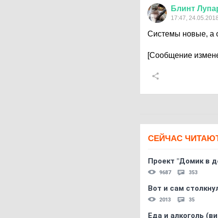
Блинт
Лупа
17:47, 24.05.201
Системы новые, а 
[Сообщение измене
СЕЙЧАС ЧИТАЮ
Проект "Домик в д
9687
353
Вот и сам столкнул
2013
35
Еда и алкоголь (в