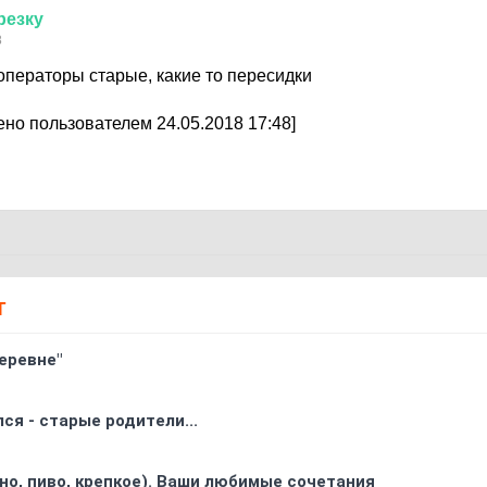
резку
8
операторы старые, какие то пересидки
но пользователем 24.05.2018 17:48]
Т
еревне"
ся - старые родители...
ино, пиво, крепкое). Ваши любимые сочетания