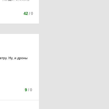
42
/
0
тру. Ну, и дроны
9
/
0