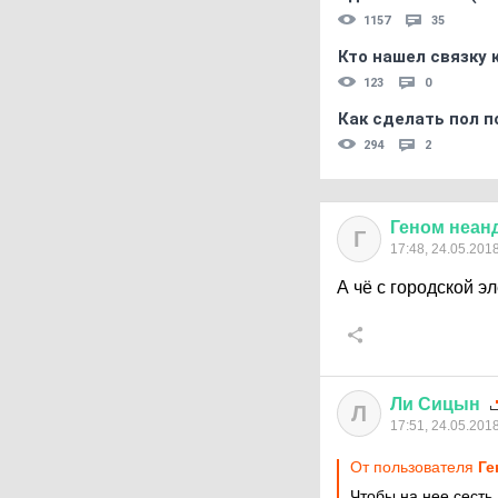
1157
35
Кто нашел связку
123
0
Как сделать пол п
294
2
Геном
неан
Г
17:48, 24.05.201
А чё с городской э
Ли
Сицын
Л
17:51, 24.05.201
От пользователя
Ге
Чтобы на нее сесть