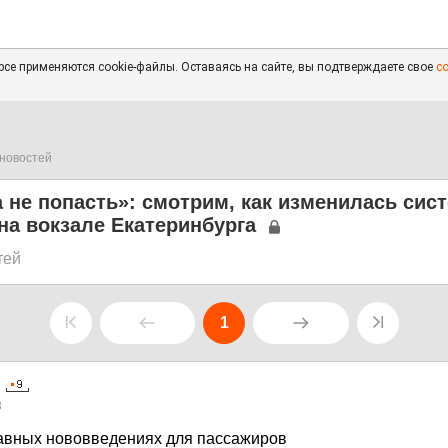
се применяются cookie-файлы. Оставаясь на сайте, вы подтверждаете свое
с
новостей
 не попасть»: смотрим, как изменилась сис
на вокзале Екатеринбурга
тей
1
8
авных нововведениях для пассажиров