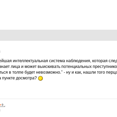
8
вейшая интеллектуальная система наблюдения, которая сле
знает лица и может выискивать потенциальных преступник
ься в толпе будет невозможно." - ну и как, нашли того перц
а пункте досмотра?
8