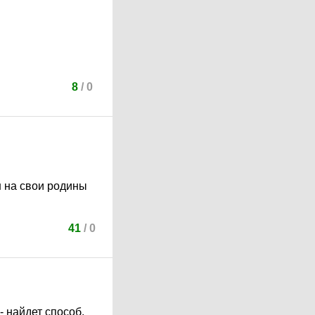
8
/
0
н на свои родины
41
/
0
- найдет способ,