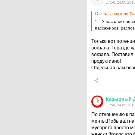
17:56, 24.05.201
От пользователя
Та
"— У нас стоит нов
пассажиров, распоз
Только вот потенц
вокзала. Гораздо у
вокзала. Поставил 
продуктивно!
Отдельная вам благ
Козырный
17:56, 24.05.201
По отношению к па
менты.Побывал на н
мусорята просто м
женски йголос,что 