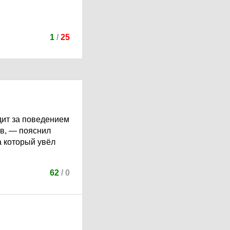
1
/
25
дит за поведением
ов, — пояснил
а который увёл
62
/
0