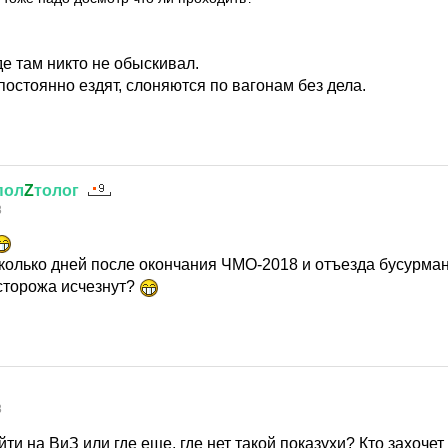
е там никто не обыскивал.
остоянно ездят, слоняются по вагонам без дела.
пол
Z
толог
8
сколько дней после окончания ЧМО-2018 и отъезда бусурма
сторожа исчезнут?
8
ти на ВиЗ или где еще, где нет такой показухи? Кто захочет 