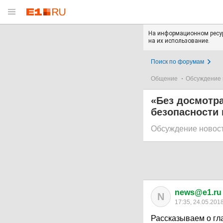
На информационном ресур
на их использование.
Поиск по форумам
Общение
Обсуждение 
«Без досмотра
безопасности 
Обсуждение новос
news@e1.ru
N
17:35, 24.05.201
Рассказываем о гл