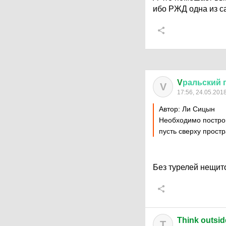
ибо РЖД одна из с
V
ральский
V
17:56, 24.05.201
Автор: Ли Сицын
Необходимо построи
пусть сверху прост
Без турелей нещит
Think outsid
T