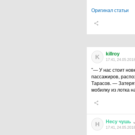
Оригинал статьи
killroy
K
17:41, 24.05.201
"— У нас стоит но
пассажиров, распо
Тарасов. — Затерят
мобилку из лотка н
Несу
чушь
Н
17:41, 24.05.201