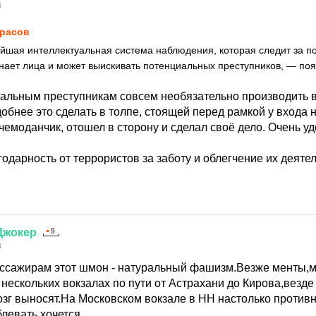
8
расов
ейшая интеллектуальная система наблюдения, которая следит за 
нает лица и может выискивать потенциальных преступников, — поя
иальным преступникам совсем необязательно производить 
добнее это сделать в толпе, стоящей перед рамкой у входа
чемоданчик, отошел в сторону и сделал своё дело. Очень уд
одарность от террористов за заботу и облегчение их деяте
Джокер
8
ссажирам этот шмон - натуральный фашизм.Везже менты,
ескольких вокзалах по пути от Астрахани до Кирова,везде
озг выносят.На Московском вокзале в НН настолько против
блевать хочется.