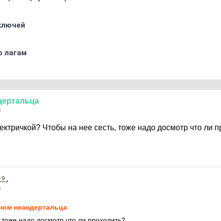
 ключей
о лагам
дертальца
8
лектричкой? Чтобы на нее сесть, тоже надо досмотр что ли 
8
ном неандертальца
, тоже надо досмотр что ли проходить?