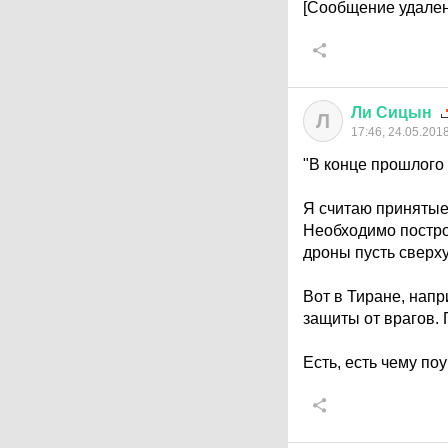
[Сообщение удален
Ли
Сицын
Л
17:46, 24.05.201
"В конце прошлого
Я считаю принятые
Необходимо постро
дроны пусть сверх
Вот в Тиране, нап
защиты от врагов. 
Есть, есть чему по