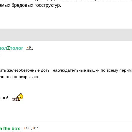
амых бредовых госструктур.
пол
Z
толог
8
ть железобетонные доты, наблюдательные вышки по всему периме
ранство перекрывают.
ово!
e the box