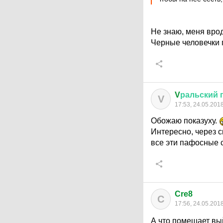
Не знаю, меня врод
Черные человечки п
V
ральский
V
17:53, 24.05.201
Обожаю показуху.
Интересно, через 
все эти пафосные 
Cre8
C
17:56, 24.05.201
А что помешает вый