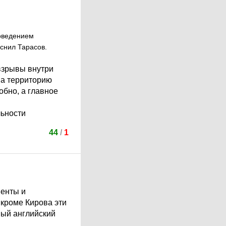
поведением
снил Тарасов.
взрывы внутри
 на территорию
обно, а главное
льности
44
/
1
менты и
 кроме Кирова эти
ный английский