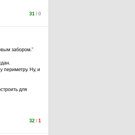
31
/
0
овым забором."
ждан.
 периметру. Ну, и
остроить для
32
/
1