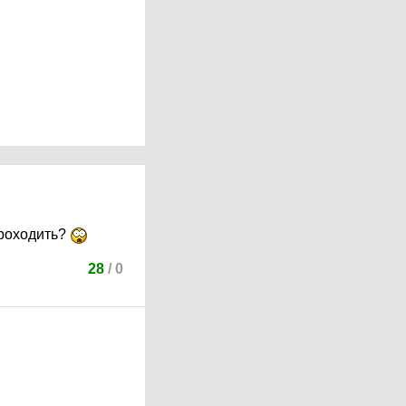
проходить?
28
/
0