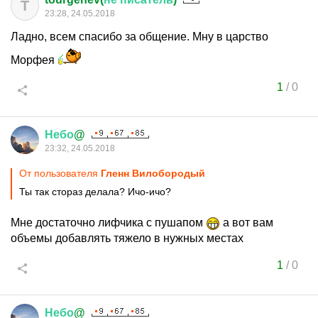
T
23:28, 24.05.2018
Ладно, всем спасибо за общение. Мну в царство
Морфея
1
/
0
Небо
@
23:32, 24.05.2018
От пользователя
Гленн Вилобородый
Ты так стораз делала? Ичо-ичо?
Мне достаточно лифчика с пушапом
а вот вам
объемы добавлять тяжело в нужных местах
1
/
0
Небо
@