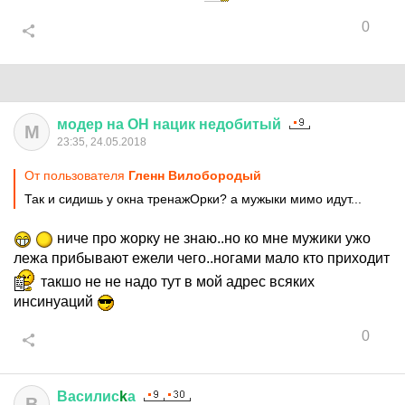
0
модер
на
ОН
нацик
недобитый
М
23:35, 24.05.2018
От пользователя
Гленн Вилобородый
Так и сидишь у окна тренажОрки? а мужыки мимо идут...
ниче про жорку не знаю..но ко мне мужики ужо
лежа прибывают ежели чего..ногами мало кто приходит
такшо не не надо тут в мой адрес всяких
инсинуаций
0
Василис
k
а
В