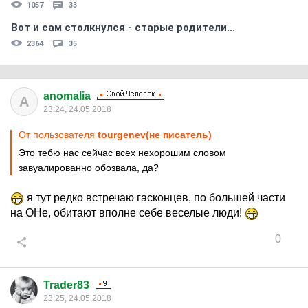
1057
33
Вот и сам столкнулся - старые родители...
2364
35
anomalia
A
23:24, 24.05.2018
От пользователя
tourgenev(не писатель)
Это тебю нас сейчас всех нехорошим словом
завуалированно обозвала, да?
я тут редко встречаю гасконцев, по большей части
на ОНе, обитают вполне себе веселые люди!
0
Trader83
23:25, 24.05.2018