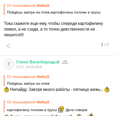
От пользователя
Небо@
Пойдёшь завтра на пляж,картофелину положи в трусы
Тока скажите еще ему, чтобы спереди картофелину
ложил, а не сзади, а то точно девственности не
лишится!!!
1
/
0
Гленн
Вилобородый
Г
23:27, 24.05.2018
От пользователя
Небо@
Пойдёшь завтра на пляж
Нипайду. Завтре много работы - пятницо жежь...
От пользователя
Небо@
картофелину положи в трусы
Дело говорю