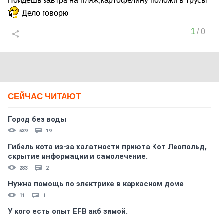
Пойдёшь завтра на пляж,картофелину положи в трусы
Дело говорю
1
/
0
СЕЙЧАС ЧИТАЮТ
Город без воды
539
19
Гибель кота из-за халатности приюта Кот Леопольд,
скрытиe информации и самолечение.
283
2
Нужна помощь по электрике в каркасном доме
11
1
У кого есть опыт EFB акб зимой.