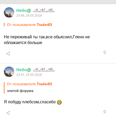
Небо
@
23:46, 24.05.2018
От пользователя
Trader83
Не переживай ты так,все обьяснил,Гленн не
облажается больше
0
Небо
@
23:47, 24.05.2018
От пользователя
Trader83
элитой форума
Я побуду плебсом,спасибо
0