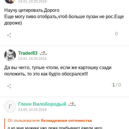
23:42, 24.05.2018
Научу цитировать.Дорого
Еще могу пиво отобрать,чтоб больше пузан не рос.Еще
дороже)
0
Trader83
23:43, 24.05.2018
Да вы чегго, тупые чтоли, если же картошку сзади
положить, то это как будто обосрался!!!
1
/
0
Гленн
Вилобородый
Г
23:45, 24.05.2018
От пользователя
безнадежная оптимистка
о ко мне мужики ужо лежа прибывают ежели чего