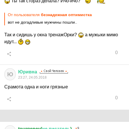
Ты так стораз делала? Ичо-ичо?
От пользователя
безнадежная оптимистка
вот не догадливые мужчины пошли..
Так и сидишь у окна тренажОрки?
а мужыки мимо
идут...
0
Юривна
Ю
23:27, 24.05.2018
Срамота одна и ноги грязные
0
tourgenev(
не
писатель
)