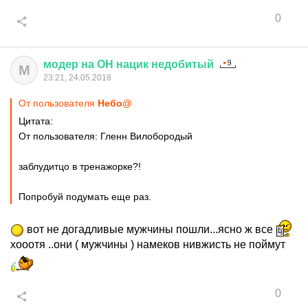
0
модер
на
ОН
нацик
недобитый
М
23:21, 24.05.2018
От пользователя
Небо@
Цитата:
От пользователя: Гленн Вилобородый
заблудитцо в тренажорке?!
Попробуй подумать еще раз.
вот не догадливые мужчины пошли...ясно ж все
хооотя ..они ( мужчины ) намеков нивжисть не поймут
0