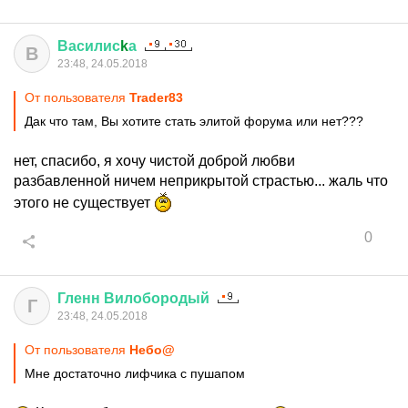
Василис
k
а
В
23:48, 24.05.2018
От пользователя
Trader83
Дак что там, Вы хотите стать элитой форума или нет???
нет, спасибо, я хочу чистой доброй любви
разбавленной ничем неприкрытой страстью... жаль что
этого не существует
0
Гленн
Вилобородый
Г
23:48, 24.05.2018
От пользователя
Небо@
Мне достаточно лифчика с пушапом