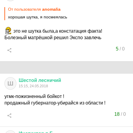
От пользователя
anomalia
хорошая шутка, я посмеялась
это не шутка была,а констатация факта!
Болезный матрёшкой решил Экспо завлечь
5
/
0
Шестой
лесничий
Ш
15:15, 24.05.2018
угмк-пожизненный бойкот !
продажный губернатор-убирайся из области !
18
/
0