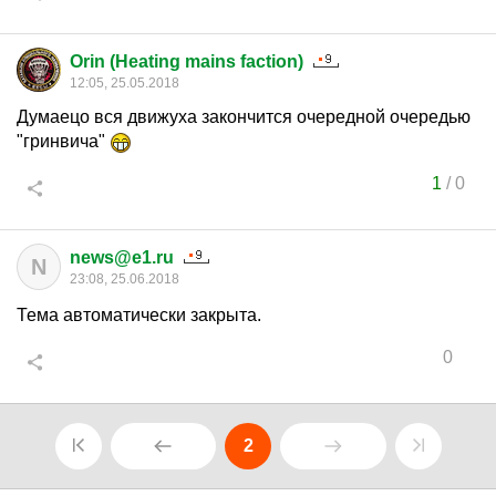
Orin (Heating mains faction)
12:05, 25.05.2018
Думаецо вся движуха закончится очередной очередью
"гринвича"
1
/
0
news@e1.ru
N
23:08, 25.06.2018
Тема автоматически закрыта.
0
2