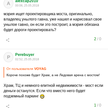
alexcap2010
A
00:06, 25.05.2018
мэрия ищет проектировщика моста, оригинально,
владелец унылого гавна, уже нашел и нарисовал свое
унылое гавно, он если это построит, а мэрия обязана
будет дороги проектировать?
2
/
0
Perebuyer
P
02:52, 25.05.2018
От пользователя
VОYАG
Короче похоже будет Храм, а не Ледовая арена с мостом!
Храм, ТЦ и немного елитной недвижимости - мост если
деньги останутся. Если что вместо него будет
подземный паркинг
1
/
0