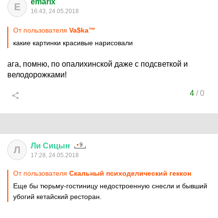
emarix
E
16:43, 24.05.2018
От пользователя
Va$ka™
какие картинки красивые нарисовали
ага, помню, по опалихинской даже с подсветкой и
велодорожками!
4
/
0
Ли
Сицын
Л
17:28, 24.05.2018
От пользователя
Скальный психоделический геккон
Еще бы тюрьму-гостиницу недостроенную снесли и бывший
убогий кетайский ресторан.