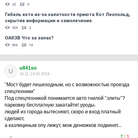
22
0
Гибель кота из-за халатности приюта Кот Леопольд,
скрытиe информации и самолечение.
359
2
ОАКЗВ Что за запах?
836
14
u841so
U
16:11, 24.05.2018
"Мост будет пешеходным, но с возможностью проезда
спецтехники"
Под спецтехникой понимается авто гнилой "элиты"?
парковку бесплатную закатайте! уроды.
людей из города вытесняют, скоро и вход платный
сделают,
а казлициным опу лижут, мож денюжков подкинет...
7
/
1