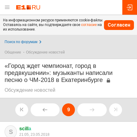
На информационном ресурсе применяются cookie-файлы.
Согласен
Оставаясь на сайте, вы подтверждаете свое
согласие
на
их использование.
Поиск по форумам
Общение
Обсуждение новостей
«Город ждет чемпионат, город в
предвкушении»: музыканты написали
песню о ЧМ-2018 в Екатеринбурге
Обсуждение новостей
9
scill
а
S
21:05, 23.05.2018