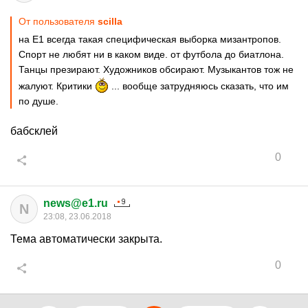
От пользователя
scillа
на Е1 всегда такая специфическая выборка мизантропов.
Спорт не любят ни в каком виде. от футбола до биатлона.
Танцы презирают. Художников обсирают. Музыкантов тож не
жалуют. Критики
... вообще затрудняюсь сказать, что им
по душе.
бабсклей
0
news@e1.ru
N
23:08, 23.06.2018
Тема автоматически закрыта.
0